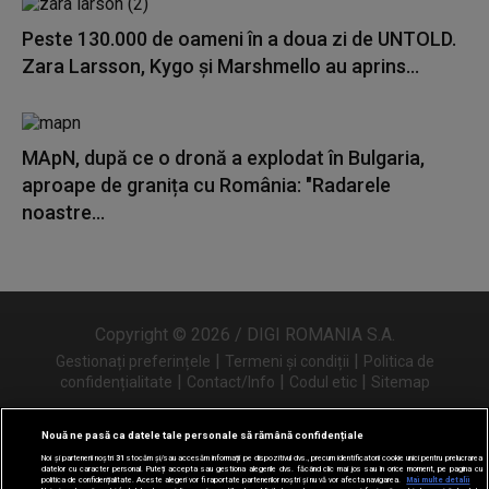
Peste 130.000 de oameni în a doua zi de UNTOLD.
Zara Larsson, Kygo și Marshmello au aprins...
MApN, după ce o dronă a explodat în Bulgaria,
aproape de granița cu România: "Radarele
noastre...
Copyright © 2026 / DIGI ROMANIA S.A.
|
|
Gestionați preferințele
Termeni și condiții
Politica de
|
|
|
confidențialitate
Contact/Info
Codul etic
Sitemap
Nouă ne pasă ca datele tale personale să rămână confidențiale
Noi și partenerii noștri
31
stocăm și/sau accesăm informații pe dispozitivul dvs., precum identificatorii cookie unici pentru prelucrarea
Urmărește-ne și pe
datelor cu caracter personal. Puteți accepta sau gestiona alegerile dvs. făcând clic mai jos sau în orice moment, pe pagina cu
politica de confidențialitate. Aceste alegeri vor fi raportate partenerilor noștri și nu vă vor afecta navigarea.
Mai multe detalii