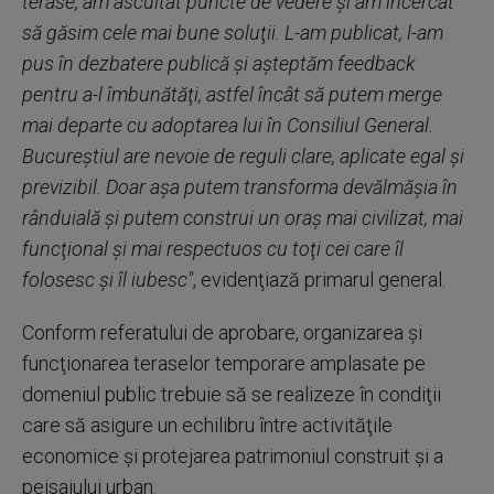
terase, am ascultat puncte de vedere şi am încercat
să găsim cele mai bune soluţii. L-am publicat, l-am
pus în dezbatere publică şi aşteptăm feedback
pentru a-l îmbunătăţi, astfel încât să putem merge
mai departe cu adoptarea lui în Consiliul General.
Bucureştiul are nevoie de reguli clare, aplicate egal şi
previzibil. Doar aşa putem transforma devălmăşia în
rânduială şi putem construi un oraş mai civilizat, mai
funcţional şi mai respectuos cu toţi cei care îl
folosesc şi îl iubesc"
, evidenţiază primarul general.
Conform referatului de aprobare, organizarea şi
funcţionarea teraselor temporare amplasate pe
domeniul public trebuie să se realizeze în condiţii
care să asigure un echilibru între activităţile
economice şi protejarea patrimoniul construit şi a
peisajului urban.