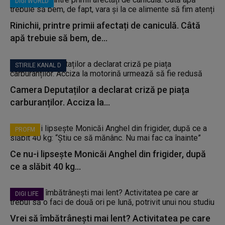
DIGI WORLD
Rinichii, printre primii afectați de caniculă. Câtă
apă trebuie să bem, de...
STIRILE KANAL D
Camera Deputaților a declarat criză pe piața
carburanților. Acciza la...
PROFM
Ce nu-i lipsește Monicăi Anghel din frigider, după
ce a slăbit 40 kg...
DIGI LIFE
Vrei să îmbătrânești mai lent? Activitatea pe care