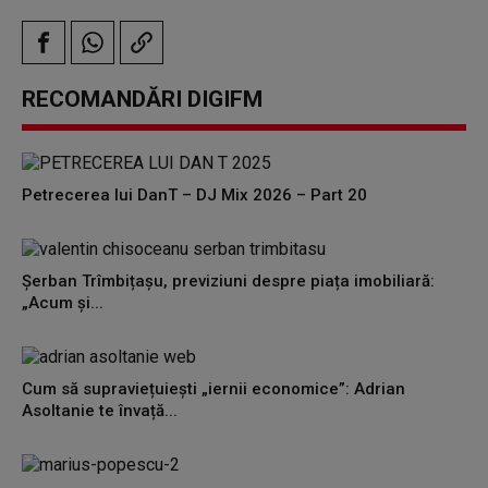
RECOMANDĂRI DIGIFM
Petrecerea lui DanT – DJ Mix 2026 – Part 20
Șerban Trîmbițașu, previziuni despre piața imobiliară:
„Acum și...
Cum să supraviețuiești „iernii economice”: Adrian
Asoltanie te învață...