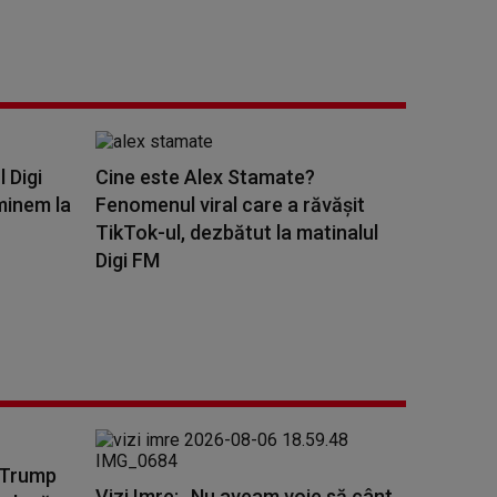
l Digi
Cine este Alex Stamate?
minem la
Fenomenul viral care a răvășit
TikTok-ul, dezbătut la matinalul
Digi FM
d Trump
Vizi Imre: „Nu aveam voie să cânt