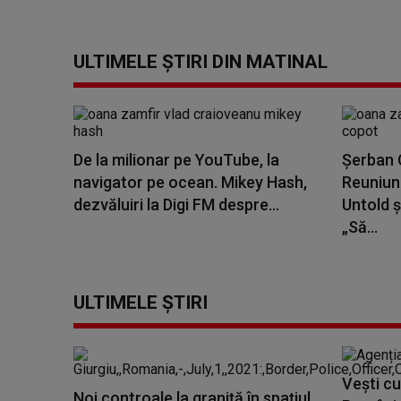
ULTIMELE ȘTIRI DIN MATINAL
De la milionar pe YouTube, la
Șerban C
navigator pe ocean. Mikey Hash,
Reuniune
dezvăluiri la Digi FM despre...
Untold ș
„Să...
ULTIMELE ȘTIRI
Vești cu
Noi controale la graniță în spațiul