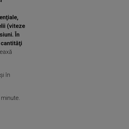
i
enţiale,
lii (viteze
iuni. În
cantităţi
meaxă
şi în
e minute.