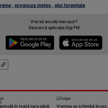
reme
,
prognoza meteo
,
ploi torențiale
Vrei să asculți mai ușor?
Descarcă aplicația Digi FM
aniculă în toată țara până
Vremea se schimbă brusc