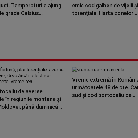
gust. Temperaturile ajung
emis cod galben de vijelii şi
de grade Celsius...
torenţiale. Harta zonelor...
Vreme extremă în România
următoarele 48 de ore. Can
tocaliu de averse
sud și cod portocaliu de...
le în regiunile montane și
oldovei, până duminică...