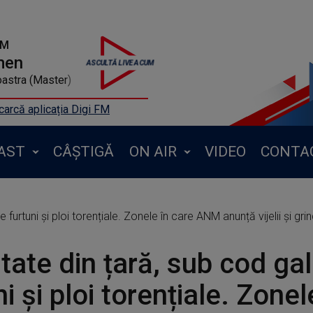
FM
men
oastra (Master)
arcă aplicația Digi FM
AST
CÂȘTIGĂ
ON AIR
VIDEO
CONTA
urtuni și ploi torențiale. Zonele în care ANM anunță vijelii și gri
ate din țară, sub cod ga
ni și ploi torențiale. Zonel