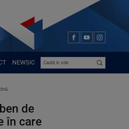
CT
NEWSIC
ndină
lben de
e în care