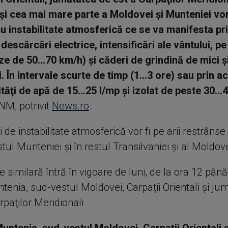
i cea mai mare parte a Moldovei şi Munteniei vor
u instabilitate atmosferică ce se va manifesta pr
 descărcări electrice, intensificări ale vântului, pe
teze de 50...70 km/h) şi căderi de grindină de mici ş
. În intervale scurte de timp (1...3 ore) sau prin 
ităţi de apă de 15...25 l/mp şi izolat de peste 30...
M, potrivit
News.ro
.
 de instabilitate atmosferică vor fi pe arii restrânse 
stul Munteniei şi în restul Transilvaniei şi al Moldove
e similară întră în vigoare de luni, de la ora 12 până
tenia, sud-vestul Moldovei, Carpaţii Orientali şi ju
rpaţilor Meridionali