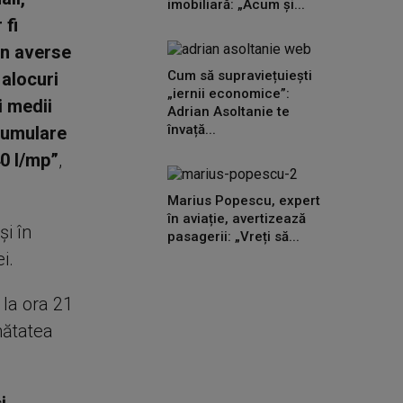
imobiliară: „Acum și...
 fi
in averse
Cum să supraviețuiești
 alocuri
„iernii economice”:
i medii
Adrian Asoltanie te
învață...
acumulare
40 l/mp”
,
Marius Popescu, expert
în aviație, avertizează
şi în
pasagerii: „Vreți să...
i.
 la ora 21
mătatea