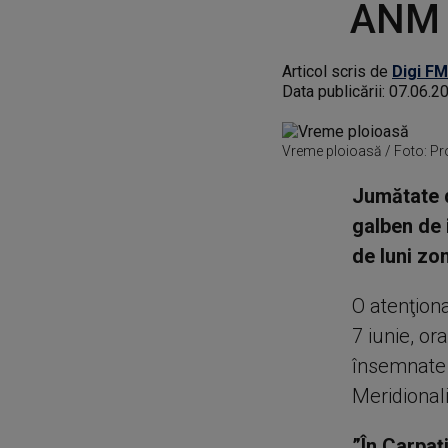
ANM a
Articol scris de
Digi FM
Data publicării:
07.06.2
Vreme ploioasă / Foto: Pr
Jumătate d
galben de 
de luni zo
O atenţiona
7 iunie, or
însemnate c
Meridional
”În Carpaţi