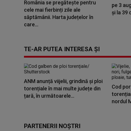
România se pregătește pentru
pe 3 au
cele mai fierbinți zile ale
și la 39 
săptămânii. Harta județelor în
care...
TE-AR PUTEA INTERESA ȘI
ANM anunță viijelii, grindină și ploi
Cod por
torențiale în mai multe județe din
torenția
țară, în următoarele...
nordul M
PARTENERII NOȘTRI