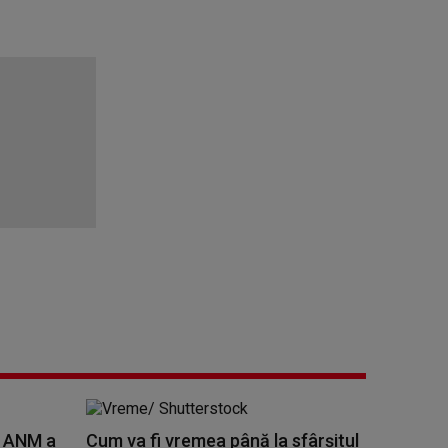
. ANM a
Cum va fi vremea până la sfârșitul