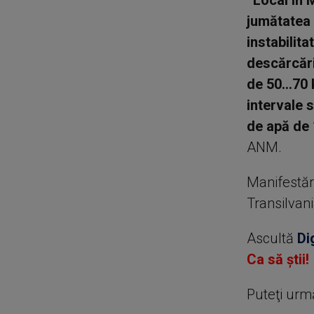
”Local în 
jumătatea 
instabilit
descărcări 
de 50...70
intervale s
de apă de 1
ANM.
Manifestări
Transilvani
Ascultă
Di
Ca să știi!
Puteţi urm