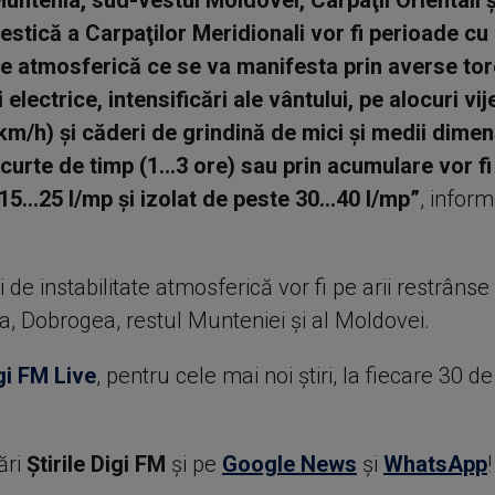
Muntenia, sud-vestul Moldovei, Carpaţii Orientali ş
estică a Carpaţilor Meridionali vor fi perioade cu
ate atmosferică ce se va manifesta prin averse tor
electrice, intensificări ale vântului, pe alocuri vije
 km/h) şi căderi de grindină de mici şi medii dimens
curte de timp (1...3 ore) sau prin acumulare vor fi 
5...25 l/mp şi izolat de peste 30...40 l/mp”
, infor
 de instabilitate atmosferică vor fi pe arii restrânse 
a, Dobrogea, restul Munteniei şi al Moldovei.
gi FM Live
, pentru cele mai noi știri, la fiecare 30 d
ări
Știrile Digi FM
şi pe
Google News
şi
WhatsApp
!