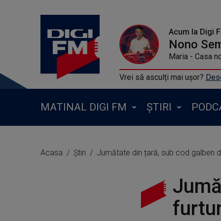
Acum la Digi 
Nono Se
Maria - Casa n
Vrei să asculți mai ușor?
Desc
MATINAL DIGI FM
ȘTIRI
PODC
Acasa
Știri
Jumătate din țară, sub cod galben de f
Jumăt
furtu