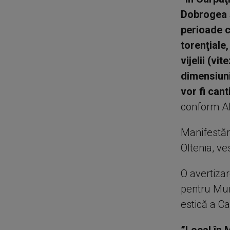
Dobrogea ş
perioade c
torenţiale,
vijelii (vi
dimensiuni
vor fi cant
conform AN
Manifestări
Oltenia, ve
O avertizar
pentru Mun
estică a Ca