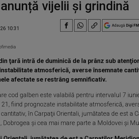
nunță vijelii și grindină
Adaugă
Digi FM
026 10:31
ofimedia
in ţară intră de duminică de la prânz sub atenţi
instabilitate atmosferică, averse însemnate cantita
nele afectate se restrâng semnificativ.
re cod galben este valabilă pentru intervalul 7 iuni
a 21, fiind prognozate instabilitate atmosferică, aver
antitativ, în Carpaţii Orientali, jumătatea de est a C
i, Dobrogea şi cea mai mare parte a Moldovei şi Mu
i Orientali, jumătatea de est a Carpaţilor Meridion