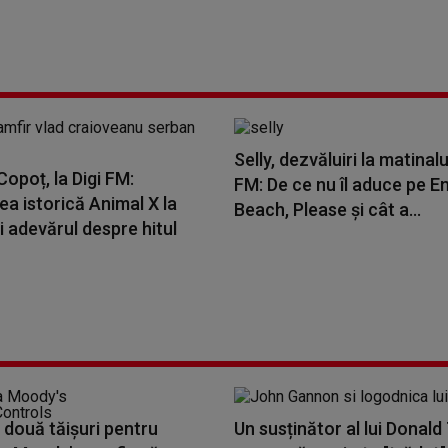
Selly, dezvăluiri la matinalu
opoț, la Digi FM:
FM: De ce nu îl aduce pe E
a istorică Animal X la
Beach, Please și cât a...
i adevărul despre hitul
 două tăișuri pentru
Un susținător al lui Donal