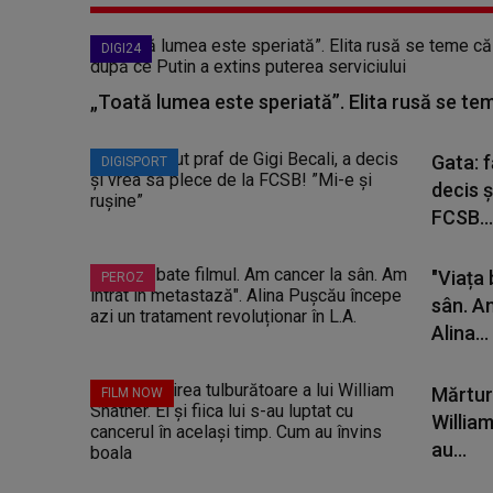
DIGI24
„Toată lumea este speriată”. Elita rusă se te
Gata: f
DIGISPORT
decis ș
FCSB...
"Viața 
PEROZ
sân. A
Alina...
Mărturi
FILM NOW
William 
au...