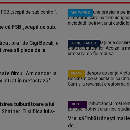
DIGI WORLD
me că FSB „scapă de sub...
ăcut praf de Gigi Becali, a
STIRILE KANAL D
i vrea să plece de la
bate filmul. Am cancer la
PROFM
m intrat în metastază".
sirea tulburătoare a lui
DIGI LIFE
Shatner. El și fiica lui s-
Vrei să îmbătrânești mai le
de...