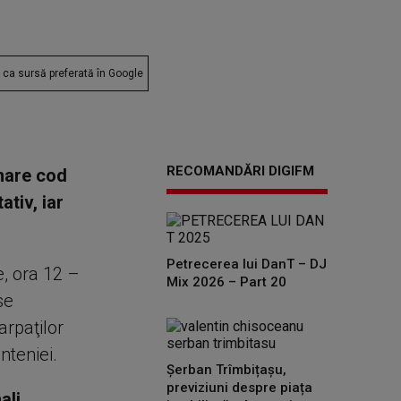
ca sursă preferată în Google
RECOMANDĂRI DIGIFM
onare cod
tiv, iar
Petrecerea lui DanT – DJ
e, ora 12 –
Mix 2026 – Part 20
se
arpaţilor
nteniei.
Șerban Trîmbițașu,
previziuni despre piața
ali,