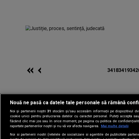
3418
3419
342
Nouă ne pasă ca datele tale personale să rămână confi
Noi și partenerii noștri
31
stocăm și/sau accesăm informații pe dispozitivul dvs.
Gestionați preferin
cookie unici pentru prelucrarea datelor cu caracter personal. Puteți accepta sau
făcând clic mai jos sau în orice moment, pe pagina cu politica de confidențialita
raportate partenerilor noștri și nu vă vor afecta navigarea.
Mai multe detalii
Noi si partenerii nostri (retelele de socializare si agentiile de publicitate parten