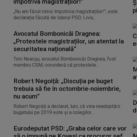
împotriva magistraților!”
Ș
p
„Nu am făcut nimic împotriva magistraților!”, este
declarația făcută de liderul PSD. Liviu...
Avocatul Bombonicăi Dragnea:
C
„Protestele magistraților, un atentat la
e
securitatea națională”
Toni Neacșu, avocatul Bombonicăi Dragnea, fost
membru CSM, consideră că protestele...
M
a
Robert Negoiță: „Discuția pe buget
trebuia să fie în octombrie-noiembrie,
nu acum”
D
Robert Negoiță a declarat, luni, că vina neadoptării
d
bugetului pe 2019 este și a colegilor...
Eurodeputat PSD: „Graba celor care vor
să o impună pe Kovesi ca procuror şef
M