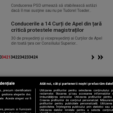
Conducerea PSD urmează să stabilească astăzi
dacă îl mai susţine sau nu pe Tudorel Toader...
Conducerile a 14 Curți de Apel din țară
critică protestele magistraților
30 de președinți și vicepreședinți ai Curților de Apel
din toată țara cer Consiliului Superior...
0
3421
3422
3423
3424
dențiale
Atât noi, cât și partenerii noștri prelucrăm date
Copyright © 2026 / DIGI ROMANIA S.A.
, precum identificatorii
Utilizarea profilurilor pentru selectarea conținutului
|
|
|
|
țele
Termeni și condiții
Politica de confidențialitate
Contact/Info
C
reclamelor. Stocarea și/sau accesarea informațiilor 
 gestiona alegerile dvs.
îmbunătățirea serviciilor. Utilizarea profilurilor pentru
te. Aceste alegeri vor fi
Crearea profilurilor de conținut personalizat. Măsurar
profilurilor pentru publicitate personalizată. Utiliza
publicitatea. Înțelegerea publicului prin statistici sau 
ere, precum si furnizorii
Utilizarea datelor limitate pentru a selecta conțin
Urmărește-ne și pe