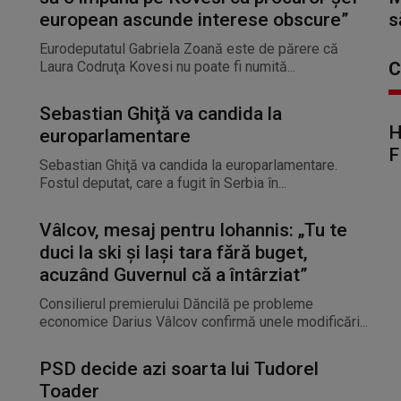
european ascunde interese obscure”
s
Eurodeputatul Gabriela Zoană este de părere că
Laura Codruţa Kovesi nu poate fi numită...
C
Sebastian Ghiţă va candida la
H
europarlamentare
F
Sebastian Ghiţă va candida la europarlamentare.
Fostul deputat, care a fugit în Serbia în...
Vâlcov, mesaj pentru Iohannis: „Tu te
duci la ski şi laşi tara fără buget,
acuzând Guvernul că a întârziat”
Consilierul premierului Dăncilă pe probleme
economice Darius Vâlcov confirmă unele modificări...
PSD decide azi soarta lui Tudorel
Toader