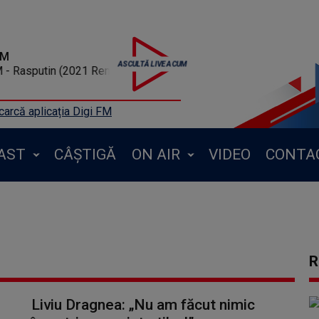
FM
sputin (2021 Remix)
arcă aplicația Digi FM
AST
CÂȘTIGĂ
ON AIR
VIDEO
CONTA
R
Liviu Dragnea: „Nu am făcut nimic