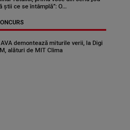
ă știi ce se întâmplă”: O...
ONCURS
AVA demontează miturile verii, la Digi
M, alături de MIT Clima