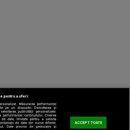
le pentru a oferi:
 personalizat. Măsurarea performanței
|
odul etic
Sitemap
de pe un dispozitiv. Dezvoltarea și
 selectarea publicității personalizate.
ea performanței conținutului. Crearea
rea de date limitate pentru a selecta
ACCEPT TOATE
combinații de date din surse diferite.
utul. Date precise de geolocație și