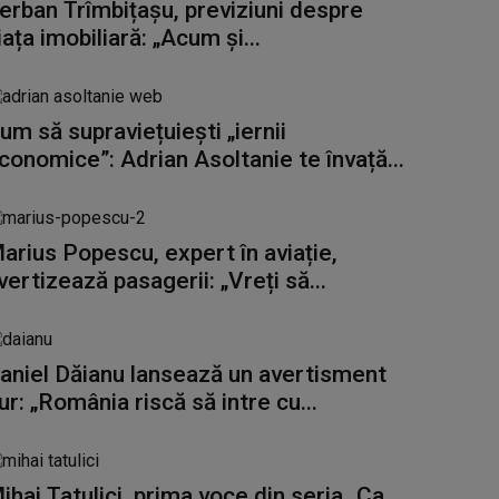
erban Trîmbițașu, previziuni despre
iața imobiliară: „Acum și...
um să supraviețuiești „iernii
conomice”: Adrian Asoltanie te învață...
arius Popescu, expert în aviație,
vertizează pasagerii: „Vreți să...
aniel Dăianu lansează un avertisment
ur: „România riscă să intre cu...
ihai Tatulici, prima voce din seria „Ca