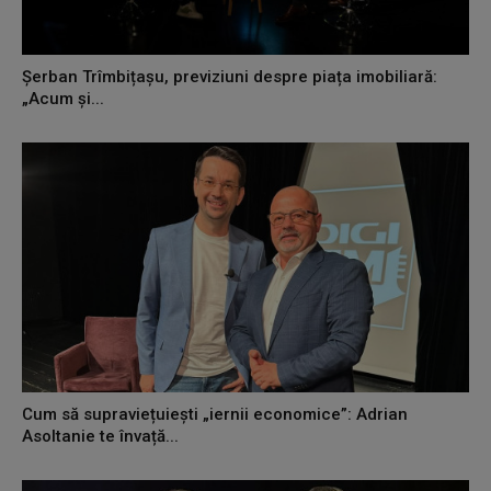
Șerban Trîmbițașu, previziuni despre piața imobiliară:
„Acum și...
Cum să supraviețuiești „iernii economice”: Adrian
Asoltanie te învață...