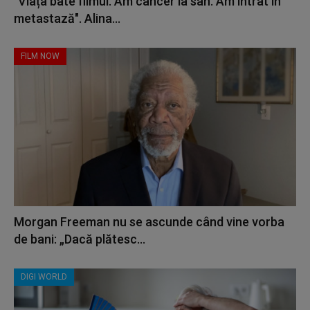
"Viața bate filmul. Am cancer la sân. Am intrat în
metastază". Alina...
FILM NOW
Morgan Freeman nu se ascunde când vine vorba
de bani: „Dacă plătesc...
DIGI WORLD