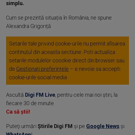
simplu.
Cum se prezintă situația în România, ne spune
Alexandra Grigoriță.
Setarile tale privind cookie-urile nu permit afisarea
continutul din aceasta sectiune. Poti actualiza
setarile modulelor coookie direct din browser sau
de
Gestionați preferințele
– e nevoie sa accepti
cookie-urile social media
Ascultă
Digi FM Live
, pentru cele mai noi știri, la
fiecare 30 de minute.
Ca să știi!
Puteţi urmări
Știrile Digi FM
şi pe
Google News
şi
WhatsApp
!