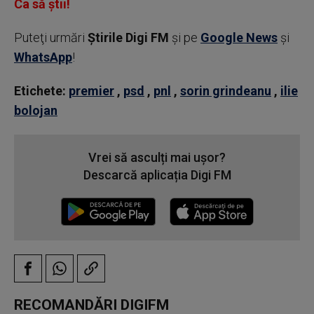
Ca să știi!
Puteţi urmări
Știrile Digi FM
şi pe
Google News
şi
WhatsApp
!
Etichete:
premier
,
psd
,
pnl
,
sorin grindeanu
,
ilie
bolojan
Vrei să asculți mai ușor?
Descarcă aplicația Digi FM
RECOMANDĂRI DIGIFM