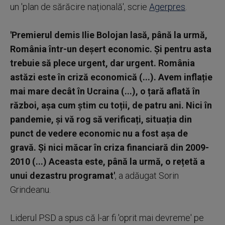
un 'plan de sărăcire națională', scrie
Agerpres
.
'Premierul demis Ilie Bolojan lasă, până la urmă,
România într-un deșert economic. Și pentru asta
trebuie să plece urgent, dar urgent. România
astăzi este în criză economică (...). Avem inflație
mai mare decât în Ucraina (...), o țară aflată în
război, așa cum știm cu toții, de patru ani. Nici în
pandemie, și vă rog să verificați, situația din
punct de vedere economic nu a fost așa de
gravă. Și nici măcar în criza financiară din 2009-
2010 (...) Aceasta este, până la urmă, o rețetă a
unui dezastru programat'
, a adăugat Sorin
Grindeanu.
Liderul PSD a spus că l-ar fi 'oprit mai devreme' pe