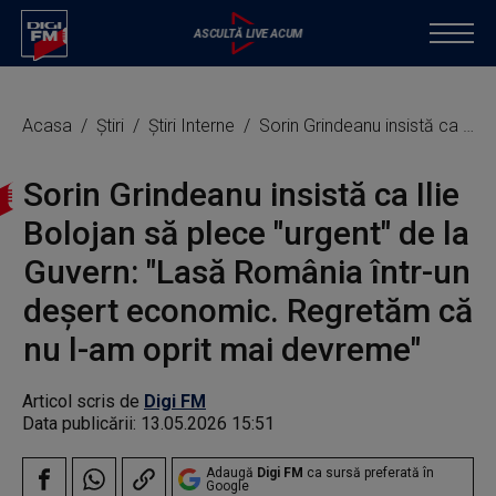
Acasa
Știri
Știri Interne
Sorin Grindeanu insistă ca Ilie Bolojan să plece "urgent" de la Guvern: "Lasă România într-un deșert economic. Regretăm că nu l-am oprit mai devreme"
Sorin Grindeanu insistă ca Ilie
Bolojan să plece "urgent" de la
Guvern: "Lasă România într-un
deșert economic. Regretăm că
nu l-am oprit mai devreme"
Articol scris de
Digi FM
Data publicării:
13.05.2026 15:51
Adaugă
Digi FM
ca sursă preferată în
Google