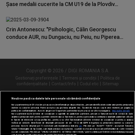
Șase medalii cucerite la CM U19 de la Plovdiv...
Crin Antonescu: "Psihologic, Călin Georgescu
conduce AUR, nu Dungaciu, nu Peiu, nu Piperea...
Copyright © 2026 / DIGI ROMANIA S.A.
|
|
Gestionați preferințele
Termeni și condiții
Politica de
|
|
|
confidențialitate
Contact/Info
Codul etic
Sitemap
Nouă ne pasă ca datele tale personale să rămână confidențiale
Noi și partenerii noștri
31
stocăm și/sau accesăm informații pe dispozitivul dvs., precum identificatorii cookie unici pentru prelucrarea
Urmărește-ne și pe
datelor cu caracter personal. Puteți accepta sau gestiona alegerile dvs. făcând clic mai jos sau în orice moment, pe pagina cu
politica de confidențialitate. Aceste alegeri vor fi raportate partenerilor noștri și nu vă vor afecta navigarea.
Mai multe detalii
Noi si partenerii nostri (retelele de socializare si agentiile de publicitate partenere, precum si furnizorii nostri de servicii de date
analitice) prelucram date pentru a permite website-ului sa functioneze, pentru a personaliza continutul si anunturile publicitare afisate
in functie de interesele si/sau profilul dvs., pentru a va oferi functionalitati aferente retelelor de socializare si pentru a analiza
traficul pe website. Beneficiati de drepturile prevazute de art. 15-22 din GDPR in legatura cu prelucrarea datelor cu caracter
personal. Aceste drepturi pot fi exercitate prin modalitatea indicata
aici
. Prin click pe “ACCEPT TOATE”, acceptati folosirea
tuturor Tehnologiilor de tip Cookie, care implica inclusiv acceptul dvs. cu privire la stocarea/accesarea informatiilor de catre Vendor-ii
cu care colaboram. Prin click pe “VREAU SA MODIFIC SETARILE INDIVIDUAL” puteti schimba preferintele in mod individual, mai putin
cele legate de cookie strict necesare pentru functionarea website-ului.