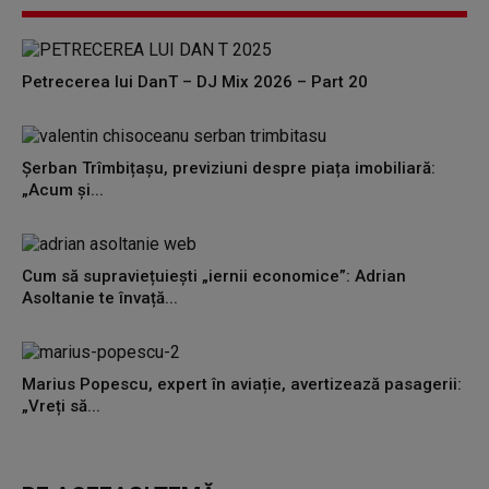
Petrecerea lui DanT – DJ Mix 2026 – Part 20
Șerban Trîmbițașu, previziuni despre piața imobiliară:
„Acum și...
Cum să supraviețuiești „iernii economice”: Adrian
Asoltanie te învață...
Marius Popescu, expert în aviație, avertizează pasagerii:
„Vreți să...