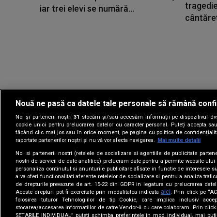
tragedie
iar trei elevi se numără...
cântăreț
Nouă ne pasă ca datele tale personale să rămână confi
Noi și partenerii noștri
31
stocăm și/sau accesăm informații pe dispozitivul dvs.
Gestionați preferin
cookie unici pentru prelucrarea datelor cu caracter personal. Puteți accepta sau
făcând clic mai jos sau în orice moment, pe pagina cu politica de confidențialita
raportate partenerilor noștri și nu vă vor afecta navigarea.
Mai multe detalii
Noi si partenerii nostri (retelele de socializare si agentiile de publicitate parten
nostri de servicii de date analitice) prelucram date pentru a permite website-ului
personaliza continutul si anunturile publicitare afisate in functie de interesele si
a va oferi functionalitati aferente retelelor de socializare si pentru a analiza trafic
de drepturile prevazute de art. 15-22 din GDPR in legatura cu prelucrarea datel
aici
Aceste drepturi pot fi exercitate prin modalitatea indicata
. Prin click pe “
folosirea tuturor Tehnologiilor de tip Cookie, care implica inclusiv accep
stocarea/accesarea informatiilor de catre Vendor-ii cu care colaboram. Prin cl
SETARILE INDIVIDUAL” puteti schimba preferintele in mod individual, mai puti