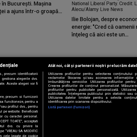
 în București. Mașina
ei a ajuns într-o groapă...
Ilie Bolojan, despre econo
energie: "Cred că oamenii r
înţeleg că aici este un...
dențiale
Atât noi, cât și partenerii noștri prelucrăm date
Copyright © 2026 / DIGI ROMANIA S.A.
, precum identificatorii
Utilizarea profilurilor pentru selectarea conținutului
|
|
|
|
țele
Termeni și condiții
Politica de confidențialitate
Contact/Info
C
reclamelor. Stocarea și/sau accesarea informațiilor 
 gestiona alegerile dvs.
îmbunătățirea serviciilor. Utilizarea profilurilor pentru
te. Aceste alegeri vor fi
Crearea profilurilor de conținut personalizat. Măsurar
profilurilor pentru publicitate personalizată. Utiliza
publicitatea. Înțelegerea publicului prin statistici sau 
ere, precum si furnizorii
Utilizarea datelor limitate pentru a selecta conțin
Urmărește-ne și pe
identificarea prin scanarea dispozitivului.
 sa functioneze, pentru a
/sau profilul dvs., pentru
Listă parteneri (furnizori)
ul pe website. Beneficiati
or cu caracter personal.
ACCEPT TOATE”, acceptati
tul dvs. cu privire la
ick pe “VREAU SA MODIFIC
n cele legate de cookie