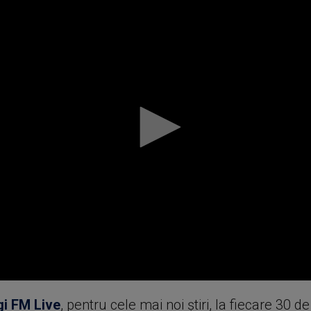
gi FM Live
, pentru cele mai noi știri, la fiecare 30 d