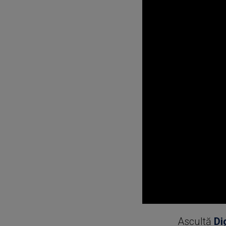
0
seconds
Ascultă
Di
of