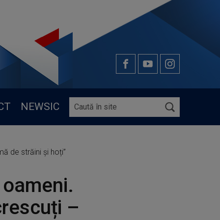
CT
NEWSIC
 de străini și hoți”
n oameni.
crescuți –