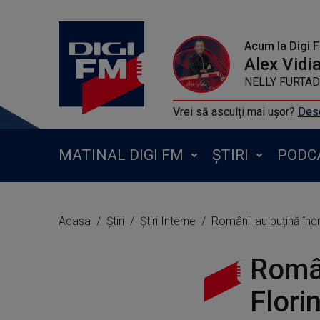
Acum la Digi 
Alex Vidi
NELLY FURTADO 
Vrei să asculți mai ușor?
Desc
MATINAL DIGI FM
ȘTIRI
PODC
Acasa
Știri
Știri Interne
Românii au puțină încr
Român
Flori