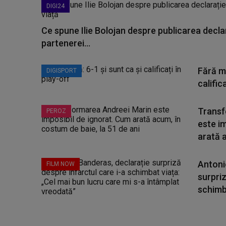
DIGI24
Ce spune Ilie Bolojan despre publicarea declar
partenerei...
Fără mi
DIGISPORT
calific
Transf
PEROZ
este i
arată a
Antoni
FILM NOW
surpriz
schimba