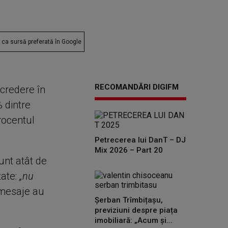
ca sursă preferată în Google
RECOMANDĂRI DIGIFM
ncredere în
 dintre
rocentul
Petrecerea lui DanT – DJ
Mix 2026 – Part 20
unt atât de
tate:
„nu
 mesaje au
Șerban Trîmbițașu,
previziuni despre piața
imobiliară: „Acum și...