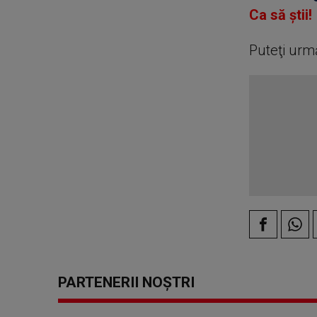
0
Ca să știi!
seconds
Volume
90%
Puteţi urm
PARTENERII NOȘTRI