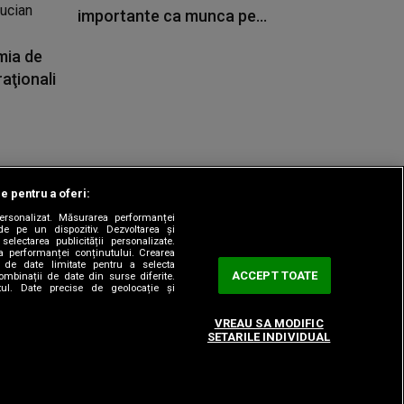
importante ca munca pe...
mia de
aţionali
le pentru a oferi:
 personalizat. Măsurarea performanței
|
odul etic
Sitemap
de pe un dispozitiv. Dezvoltarea și
 selectarea publicității personalizate.
ea performanței conținutului. Crearea
rea de date limitate pentru a selecta
ACCEPT TOATE
combinații de date din surse diferite.
utul. Date precise de geolocație și
VREAU SA MODIFIC
SETARILE INDIVIDUAL