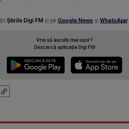
ări
Știrile Digi FM
şi pe
Google News
şi
WhatsApp
!
Vrei să asculți mai ușor?
Descarcă aplicația Digi FM