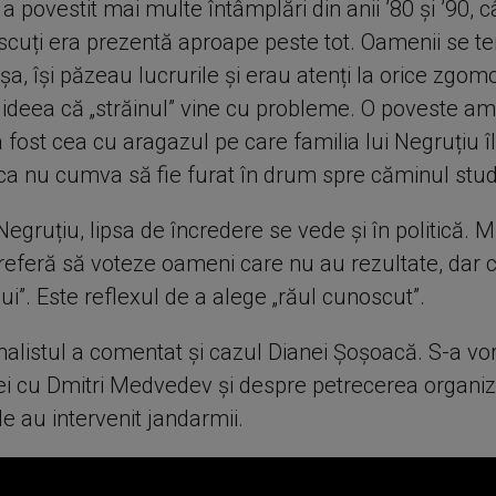
 a povestit mai multe întâmplări din anii ’80 și ’90, c
cuți era prezentă aproape peste tot. Oamenii se 
a, își păzeau lucrurile și erau atenți la orice zgomo
 ideea că „străinul” vine cu probleme. O poveste a
a fost cea cu aragazul pe care familia lui Negruțiu 
 ca nu cumva să fie furat în drum spre căminul stu
i Negruțiu, lipsa de încredere se vede și în politică. M
preferă să voteze oameni care nu au rezultate, dar 
lui”. Este reflexul de a alege „răul cunoscut”.
urnalistul a comentat și cazul Dianei Șoșoacă. S-a vo
 ei cu Dmitri Medvedev și despre petrecerea organiza
e au intervenit jandarmii.