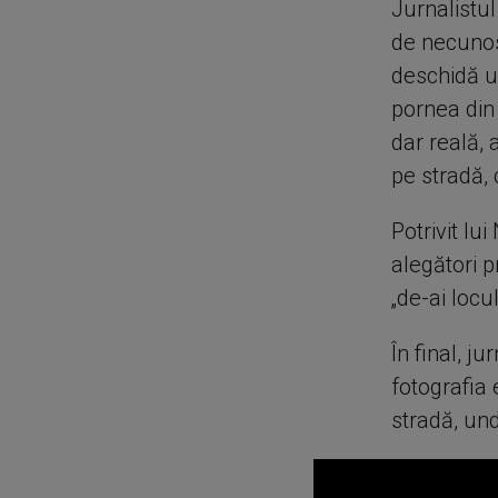
Jurnalistul
de necunos
deschidă uș
pornea din
dar reală, 
pe stradă,
Potrivit lu
alegători 
„de-ai locu
În final, j
fotografia
stradă, und