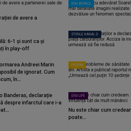
DIGI WORLD
ației de avere a
STIRILE KANAL D
lă: 6-1 și sunt ca și
ați în play-off
ormarea Andreei Marin
PROFM
mposibil de ignorat. Cum
cum, în...
o Banderas, declarație
DIGI LIFE
ă despre infarctul care i-a
Nu este chiar cum credeam
t...
poate...