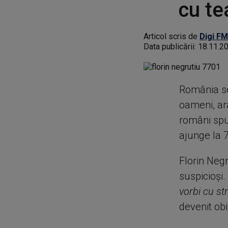
cu te
Articol scris de
Digi FM
Data publicării:
18.11.2
România se
oameni, ara
români spu
ajunge la 
Florin Negr
suspicioși
vorbi cu str
devenit obi