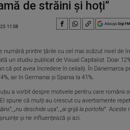
amă de străini și hoți”
Adaugă
Digi FM
025 11:58
 numără printre țările cu cel mai scăzut nivel de î
tă un studiu publicat de Visual Capitalist. Doar 12%
n că pot avea încredere în ceilalți. În Danemarca p
74%, iar în Germania și Spania la 41%.
uțiu a vorbit despre motivele pentru care românii s
. El spune că mulți au crescut cu avertismente repe
ăinii”
,
„nu deschide ușa”
,
„ai grijă la portofel”
. Aceste
șnuințe și ne influențează și azi.