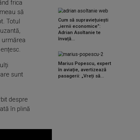
ând frica
temeau să
Cum să supraviețuiești
t. Totul
„iernii economice”:
muzantă,
Adrian Asoltanie te
învață...
îl urmărea
dențesc.
Marius Popescu, expert
ulți
în aviație, avertizează
care sunt
pasagerii: „Vreți să...
rbit despre
tă în plină