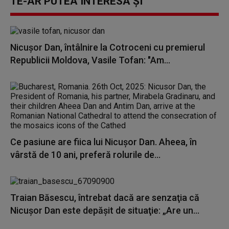
TE-AR PUTEA INTERESA ȘI
Nicuşor Dan, întâlnire la Cotroceni cu premierul
Republicii Moldova, Vasile Tofan: "Am...
Ce pasiune are fiica lui Nicușor Dan. Aheea, în
vârstă de 10 ani, preferă rolurile de...
Traian Băsescu, întrebat dacă are senzaţia că
Nicuşor Dan este depăşit de situaţie: „Are un...