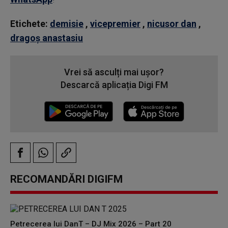
Etichete:
demisie
,
vicepremier
,
nicusor dan
,
dragoș anastasiu
Vrei să asculți mai ușor?
Descarcă aplicația Digi FM
RECOMANDĂRI DIGIFM
Petrecerea lui DanT – DJ Mix 2026 – Part 20