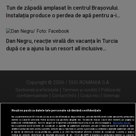
Tun de zăpadă amplasat în centrul Brașovului.
Instalația produce o perdea de apă pentru a-i...
Dan Negru, reacție virală din vacanța în Turcia
după ce a ajuns la un resort all inclusive...
Copyright © 2026 / DIGI ROMANIA S.A.
|
|
Gestionați preferințele
Termeni și condiții
Politica de
|
|
|
confidențialitate
Contact/Info
Codul etic
Sitemap
Nouă ne pasă ca datele tale personale să rămână confidențiale
Noi și partenerii noștri
31
stocăm și/sau accesăm informații pe dispozitivul dvs., precum identificatorii cookie unici pentru prelucrarea
Urmărește-ne și pe
datelor cu caracter personal. Puteți accepta sau gestiona alegerile dvs. făcând clic mai jos sau în orice moment, pe pagina cu
politica de confidențialitate. Aceste alegeri vor fi raportate partenerilor noștri și nu vă vor afecta navigarea.
Mai multe detalii
Noi si partenerii nostri (retelele de socializare si agentiile de publicitate partenere, precum si furnizorii nostri de servicii de date
analitice) prelucram date pentru a permite website-ului sa functioneze, pentru a personaliza continutul si anunturile publicitare afisate
in functie de interesele si/sau profilul dvs., pentru a va oferi functionalitati aferente retelelor de socializare si pentru a analiza
traficul pe website. Beneficiati de drepturile prevazute de art. 15-22 din GDPR in legatura cu prelucrarea datelor cu caracter