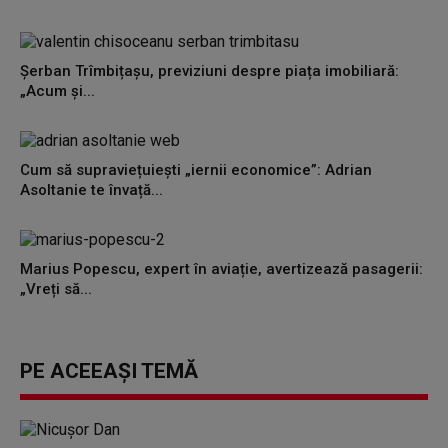
Șerban Trîmbițașu, previziuni despre piața imobiliară:
„Acum și...
Cum să supraviețuiești „iernii economice”: Adrian
Asoltanie te învață...
Marius Popescu, expert în aviație, avertizează pasagerii:
„Vreți să...
PE ACEEAȘI TEMĂ