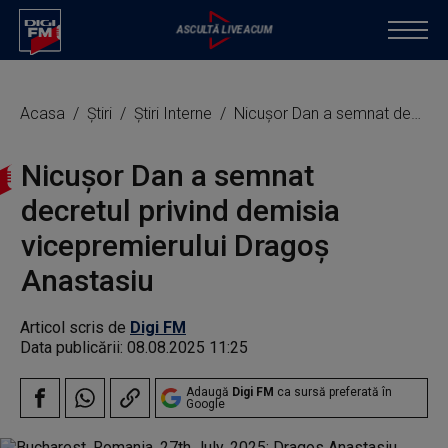
Acasa
Știri
Știri Interne
Nicuşor Dan a semnat decretul privind demisia vicepremierului Dragoş Anastasiu
Nicuşor Dan a semnat
decretul privind demisia
vicepremierului Dragoş
Anastasiu
Articol scris de
Digi FM
Data publicării:
08.08.2025 11:25
Adaugă
Digi FM
ca sursă preferată în
Google