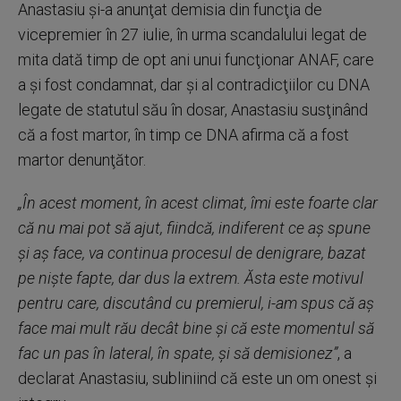
Anastasiu şi-a anunţat demisia din funcţia de
vicepremier în 27 iulie, în urma scandalului legat de
mita dată timp de opt ani unui funcţionar ANAF, care
a şi fost condamnat, dar şi al contradicţiilor cu DNA
legate de statutul său în dosar, Anastasiu susţinând
că a fost martor, în timp ce DNA afirma că a fost
martor denunţător.
„În acest moment, în acest climat, îmi este foarte clar
că nu mai pot să ajut, fiindcă, indiferent ce aş spune
şi aş face, va continua procesul de denigrare, bazat
pe nişte fapte, dar dus la extrem. Ăsta este motivul
pentru care, discutând cu premierul, i-am spus că aş
face mai mult rău decât bine şi că este momentul să
fac un pas în lateral, în spate, şi să demisionez”
, a
declarat Anastasiu, subliniind că este un om onest şi