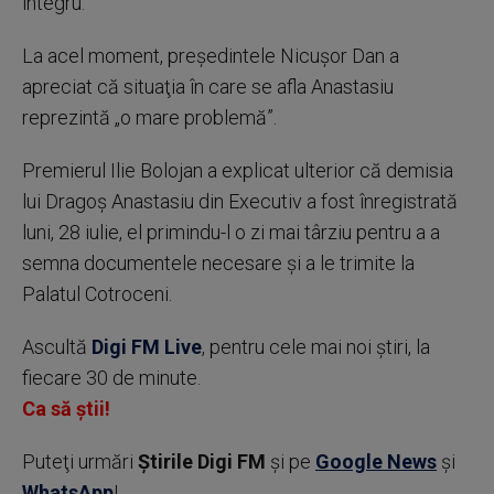
integru.
La acel moment, preşedintele Nicuşor Dan a
apreciat că situaţia în care se afla Anastasiu
reprezintă „o mare problemă”.
Premierul Ilie Bolojan a explicat ulterior că demisia
lui Dragoş Anastasiu din Executiv a fost înregistrată
luni, 28 iulie, el primindu-l o zi mai târziu pentru a a
semna documentele necesare şi a le trimite la
Palatul Cotroceni.
Ascultă
Digi FM Live
, pentru cele mai noi știri, la
fiecare 30 de minute.
Ca să știi!
Puteţi urmări
Știrile Digi FM
şi pe
Google News
şi
WhatsApp
!