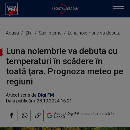
Acasa
Știri
Știri Interne
Luna noiembrie va debuta cu temperaturi în scădere în toată ţara. Prognoza meteo pe regiuni
Luna noiembrie va debuta cu
temperaturi în scădere în
toată ţara. Prognoza meteo pe
regiuni
Articol scris de
Digi FM
Data publicării:
28.10.2024 16:01
Adaugă
Digi FM
ca sursă preferată în
Google