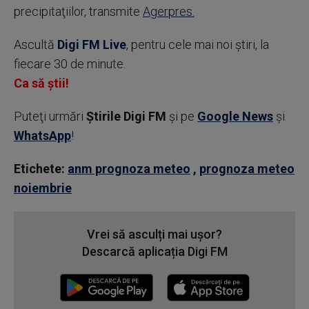
precipitaţiilor, transmite
Agerpres.
Ascultă
Digi FM Live
, pentru cele mai noi știri, la
fiecare 30 de minute.
Ca să știi!
Puteţi urmări
Știrile Digi FM
şi pe
Google News
şi
WhatsApp
!
Etichete:
anm prognoza meteo
,
prognoza meteo
noiembrie
Vrei să asculți mai ușor?
Descarcă aplicația Digi FM