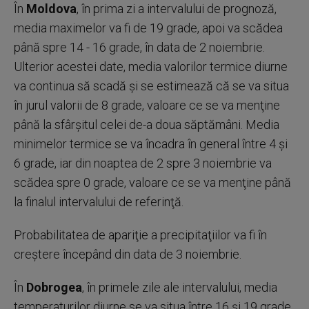
În
Moldova
, în prima zi a intervalului de prognoză,
media maximelor va fi de 19 grade, apoi va scădea
până spre 14 - 16 grade, în data de 2 noiembrie.
Ulterior acestei date, media valorilor termice diurne
va continua să scadă şi se estimează că se va situa
în jurul valorii de 8 grade, valoare ce se va menţine
până la sfârşitul celei de-a doua săptămâni. Media
minimelor termice se va încadra în general între 4 şi
6 grade, iar din noaptea de 2 spre 3 noiembrie va
scădea spre 0 grade, valoare ce se va menţine până
la finalul intervalului de referinţă.
Probabilitatea de apariţie a precipitaţiilor va fi în
creştere începând din data de 3 noiembrie.
În
Dobrogea
, în primele zile ale intervalului, media
temperaturilor diurne se va situa între 16 şi 19 grade,