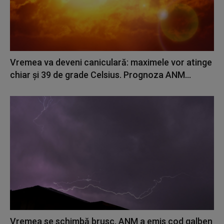
Vremea va deveni caniculară: maximele vor atinge
chiar şi 39 de grade Celsius. Prognoza ANM...
Vremea se schimbă brusc. ANM a emis cod galben