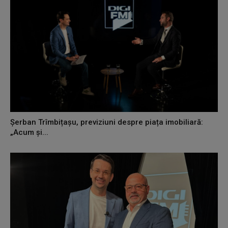
Șerban Trîmbițașu, previziuni despre piața imobiliară:
„Acum și...