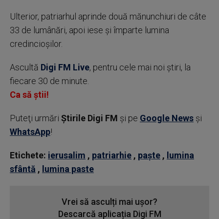
Ulterior, patriarhul aprinde două mănunchiuri de câte
33 de lumânări, apoi iese şi împarte lumina
credincioşilor.
Ascultă
Digi FM Live
, pentru cele mai noi știri, la
fiecare 30 de minute.
Ca să știi!
Puteţi urmări
Știrile Digi FM
şi pe
Google News
şi
WhatsApp
!
Etichete:
ierusalim
,
patriarhie
,
paște
,
lumina
sfântă
,
lumina paste
Vrei să asculți mai ușor?
Descarcă aplicația Digi FM