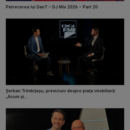
Petrecerea lui DanT – DJ Mix 2026 – Part 20
Șerban Trîmbițașu, previziuni despre piața imobiliară:
„Acum și...