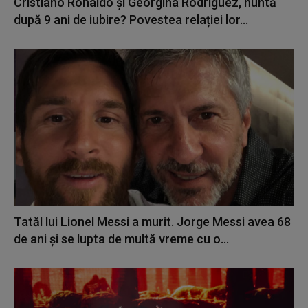
Cristiano Ronaldo și Georgina Rodriguez, nuntă
după 9 ani de iubire? Povestea relației lor...
Tatăl lui Lionel Messi a murit. Jorge Messi avea 68
de ani și se lupta de multă vreme cu o...