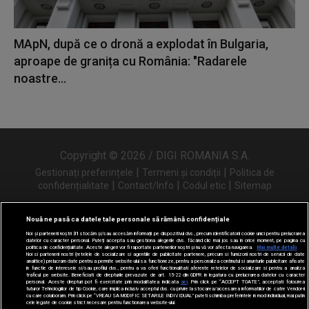
MApN, după ce o dronă a explodat în Bulgaria,
aproape de granița cu România: "Radarele
noastre...
Copyright © 2026 / DIGI ROMANIA S.A.
|
|
Gestionați preferințele
Termeni și condiții
Politica de
|
|
|
confidențialitate
Contact/Info
Codul etic
Sitemap
Nouă ne pasă ca datele tale personale să rămână confidențiale
Noi și partenerii noștri
31
stocăm și/sau accesăm informații pe dispozitivul dvs., precum identificatorii cookie unici pentru prelucrarea
Urmărește-ne și pe
datelor cu caracter personal. Puteți accepta sau gestiona alegerile dvs. făcând clic mai jos sau în orice moment, pe pagina cu
politica de confidențialitate. Aceste alegeri vor fi raportate partenerilor noștri și nu vă vor afecta navigarea.
Mai multe detalii
Noi si partenerii nostri (retelele de socializare si agentiile de publicitate partenere, precum si furnizorii nostri de servicii de date
analitice) prelucram date pentru a permite website-ului sa functioneze, pentru a personaliza continutul si anunturile publicitare afisate
in functie de interesele si/sau profilul dvs., pentru a va oferi functionalitati aferente retelelor de socializare si pentru a analiza
traficul pe website. Beneficiati de drepturile prevazute de art. 15-22 din GDPR in legatura cu prelucrarea datelor cu caracter
personal. Aceste drepturi pot fi exercitate prin modalitatea indicata
aici
. Prin click pe “ACCEPT TOATE”, acceptati folosirea
tuturor Tehnologiilor de tip Cookie, care implica inclusiv acceptul dvs. cu privire la stocarea/accesarea informatiilor de catre Vendor-ii
cu care colaboram. Prin click pe “VREAU SA MODIFIC SETARILE INDIVIDUAL” puteti schimba preferintele in mod individual, mai putin
cele legate de cookie strict necesare pentru functionarea website-ului.