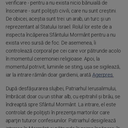
verificare - pentru a nu exista nicio bănuială de
înscenare - sunt poliţişti civili, care nu sunt creştini.
De obicei, aceştia sunt trei: un arab, un turc şi un
reprezentant al Statului Israel. Rolul lor este de a
inspecta încăperea Sfântului Mormânt pentru a nu
exista vreo sursă de foc. De asemenea, îi
controlează corporal pe cei care vor pătrunde acolo
în momentul ceremoniei religioase. Apoi, la
momentul potrivit, luminile se sting, uşa se sigilează,
iar la intrare rămân doar gardienii, arată
Agerpres.
După desfăşurarea slujbei, Patriarhul Ierusalimului,
îmbrăcat doar cu un stihar alb, cu epitrahil şi brâu, se
îndreaptă spre Sfântul Mormânt. La intrare, el este
controlat de poliţişti în prezenţa martorilor care
aparţin tuturor confesiunilor. Patriarhul desigilează