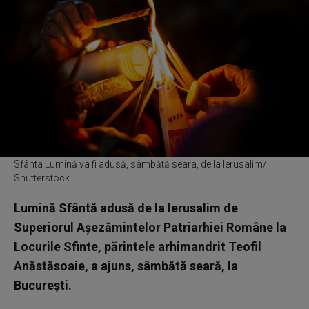
Sfânta Lumină va fi adusă, sâmbătă seara, de la Ierusalim/
Shutterstock
Lumină Sfântă adusă de la Ierusalim de
Superiorul Aşezămintelor Patriarhiei Române la
Locurile Sfinte, părintele arhimandrit Teofil
Anăstăsoaie, a ajuns, sâmbătă seară, la
Bucureşti.