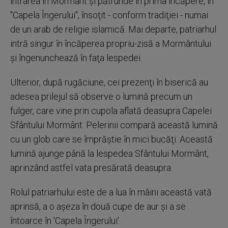
intrarea în Mormânt şi pătrunde în prima încăpere, în
"Capela Îngerului", însoţit - conform tradiţiei - numai
de un arab de religie islamică. Mai departe, patriarhul
intră singur în încăperea propriu-zisă a Mormântului
şi îngenunchează în faţa lespedei.
Ulterior, după rugăciune, cei prezenţi în biserică au
adesea prilejul să observe o lumină precum un
fulger, care vine prin cupola aflată deasupra Capelei
Sfântului Mormânt. Pelerinii compară această lumină
cu un glob care se împrăştie în mici bucăţi. Această
lumină ajunge până la lespedea Sfântului Mormânt,
aprinzând astfel vata presărată deasupra.
Rolul patriarhului este de a lua în mâini această vată
aprinsă, a o aşeza în două cupe de aur şi a se
întoarce în 'Capela Îngerului'.