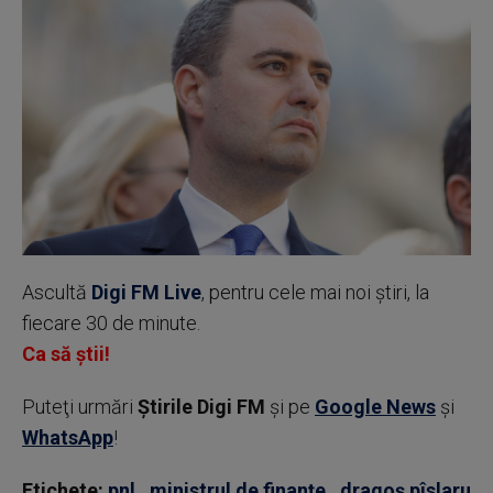
Ascultă
Digi FM Live
, pentru cele mai noi știri, la
fiecare 30 de minute.
Ca să știi!
Puteţi urmări
Știrile Digi FM
şi pe
Google News
şi
WhatsApp
!
Etichete:
pnl
,
ministrul de finanțe
,
dragoș pîslaru