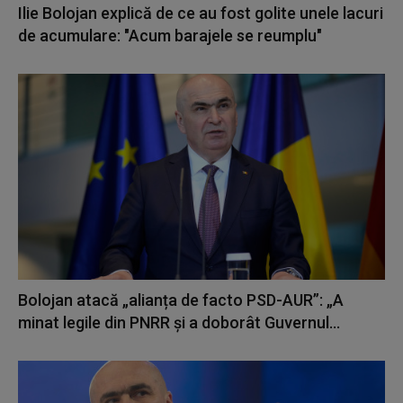
Ilie Bolojan explică de ce au fost golite unele lacuri
de acumulare: "Acum barajele se reumplu"
Bolojan atacă „alianța de facto PSD-AUR”: „A
minat legile din PNRR și a doborât Guvernul...