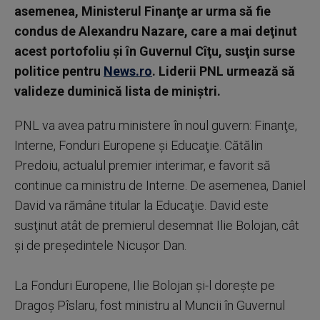
asemenea, Ministerul Finanţe ar urma să fie
condus de Alexandru Nazare, care a mai deţinut
acest portofoliu şi în Guvernul Cîţu, susţin surse
politice pentru
News.ro
. Liderii PNL urmează să
valideze duminică lista de miniştri.
PNL va avea patru ministere în noul guvern: Finanţe,
Interne, Fonduri Europene şi Educaţie. Cătălin
Predoiu, actualul premier interimar, e favorit să
continue ca ministru de Interne. De asemenea, Daniel
David va rămâne titular la Educaţie. David este
susţinut atât de premierul desemnat Ilie Bolojan, cât
şi de preşedintele Nicuşor Dan.
La Fonduri Europene, Ilie Bolojan şi-l doreşte pe
Dragoş Pîslaru, fost ministru al Muncii în Guvernul