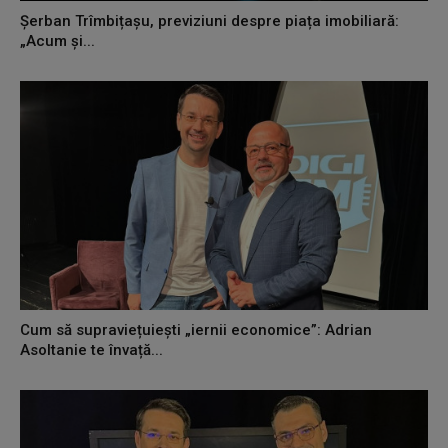
Șerban Trîmbițașu, previziuni despre piața imobiliară:
„Acum și...
Cum să supraviețuiești „iernii economice”: Adrian
Asoltanie te învață...