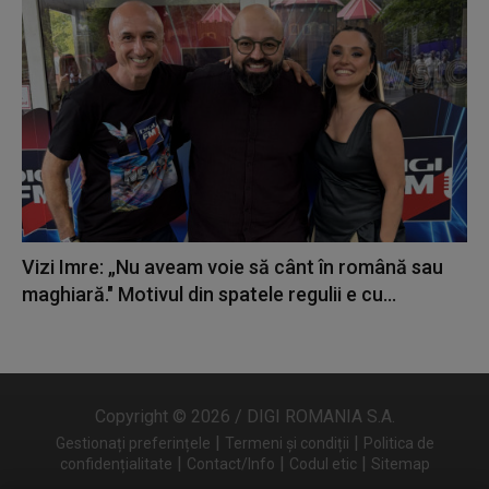
Vizi Imre: „Nu aveam voie să cânt în română sau
maghiară." Motivul din spatele regulii e cu...
Copyright © 2026 / DIGI ROMANIA S.A.
|
|
Gestionați preferințele
Termeni și condiții
Politica de
|
|
|
confidențialitate
Contact/Info
Codul etic
Sitemap