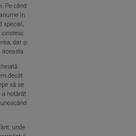
ei. Pe când
i anume în
d special,
e cinstesc
rea, dar şi
a aceasta.
chinată
vem decât
cepe să se
 a hotărât
 cunoscând
fânt, unde