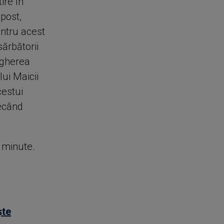
ire în
post,
entru acest
ărbătorii
vegherea
ui Maicii
cestui
recând
e minute.
ște