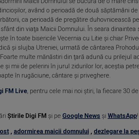
Adormirii Maicii Domnului se bucură de o mare cinst
dincioşilor, având o perioadă de două săptămâni de 
ărbătorii, ca perioadă de pregătire duhovnicească p
fânt din viaţa Maicii Domnului. În seara dinaintea s
te în toate bisericile Vecernia cu Litie şi chiar Pri
dică şi slujba Utreniei, urmată de cântarea Prohodul
Foarte multe mănăstiri din ţară adună cu prilejul a
e şi mii de pelerini în jurul zidurilor lor, aceştia pet
apte în rugăciune, cântare şi priveghere.
gi FM Live
, pentru cele mai noi știri, la fiecare 30 d
ări
Știrile Digi FM
şi pe
Google News
şi
WhatsApp
!
ost
,
adormirea maicii domnului
,
dezlegare la pe