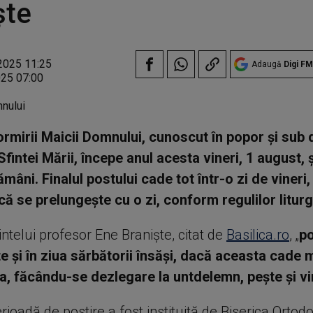
ște
2025 11:25
Adaugă
Digi FM
025 07:00
rmirii Maicii Domnului, cunoscut în popor și sub
Sfintei Mării, începe anul acesta vineri, 1 august,
mâni. Finalul postului cade tot într-o zi de vineri
ă se prelungește cu o zi, conform regulilor liturg
rintelui profesor Ene Braniște, citat de
Basilica.ro
, „
po
e și în ziua sărbătorii însăși, dacă aceasta cade 
a, făcându-se dezlegare la untdelemn, pește și vi
ioadă de postire a fost instituită de Biserica Ortod