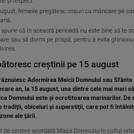
e și respect.
ugust, femeile pregătesc coșuri cu mâncare pe car
ană.
a spune că în această perioadă nu este bine să te sc
are sau să dormi pe prispă, pentru a evita ghinionul
virea.
ătoresc creștinii pe 15 august
prăznuiesc Adormirea Maicii Domnului sau Sfânta
iecare an, la 15 august, una dintre cele mai mari s
ica Domnului este şi ocrotitoarea marinarilor. De 
 tradiţii, obiceiuri şi superstiţii, care pot fi întâlni
zone ale ţării.
t de cinstire acordată Maicii Domnului în cultul ort