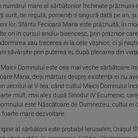
n numărul mare al sărbătorilor închinate prăznuirii 
lalţi sunt, de regulă, pomeniţi o singură dată pe an, ş
rii lor, Sfânta Fecioară Maria este prăznuită, în mo
e ori în cursul anului bisericesc, prin praznice car
ormirea sau trecerea ei la cele veşnice, ci şi naşte
i săvârşite prin puterea ei, după plecarea din viaţ
Maicii Domnului este cea mai veche sărbătoare în
ioare Maria, deşi mărturii despre existenţa ei nu a
in secolul al V-lea, când cultul Maicii Domnului în
oarte mult, mai ales după Sinodul IV Ecumenic, care
omnului este Născătoare de Dumnezeu, cultul ei
o foarte mare dezvoltare.
igine al sărbătorii este probabil Ierusalim, Oraşul S