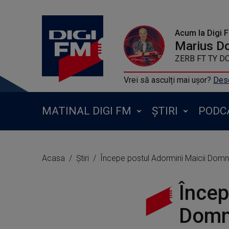
Acum la Digi 
Marius D
ZERB FT TY DOLLA SIG
Vrei să asculți mai ușor?
Desc
MATINAL DIGI FM
ȘTIRI
PODC
Acasa
Știri
Începe postul Adormirii Maicii Domnu
Încep
Domnu