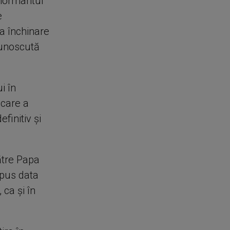
 mormântul
e
a închinare
cunoscută
i în
 care a
finitiv şi
ătre Papa
mpus data
 ca şi în