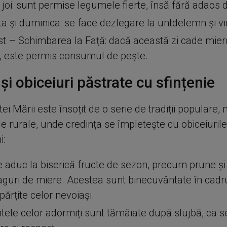
i joi: sunt permise legumele fierte, însă fără adaos d
 și duminica: se face dezlegare la untdelemn și vi
t – Schimbarea la Față: dacă această zi cade mie
, este permis consumul de pește.
i și obiceiuri păstrate cu sfințenie
tei Mării este însoțit de o serie de tradiții populare, 
e rurale, unde credința se împletește cu obiceiuril
i:
 aduc la biserică fructe de sezon, precum prune și 
faguri de miere. Acestea sunt binecuvântate în cadrul
părțite celor nevoiași.
ele celor adormiți sunt tămâiate după slujbă, ca 