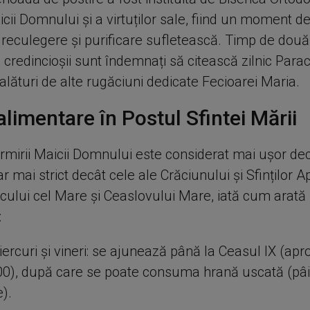
cii Domnului și a virtuților sale, fiind un moment d
 reculegere și purificare sufletească. Timp de două
credincioșii sunt îndemnați să citească zilnic Paracl
lături de alte rugăciuni dedicate Fecioarei Maria.
alimentare în Postul Sfintei Mării
rmirii Maicii Domnului este considerat mai ușor de
ar mai strict decât cele ale Crăciunului și Sfinților Ap
picului cel Mare și Ceaslovului Mare, iată cum arată
:
iercuri și vineri: se ajunează până la Ceasul IX (apr
00), după care se poate consuma hrană uscată (pâin
).