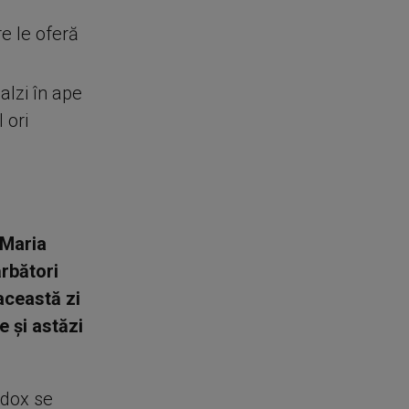
e le oferă
alzi în ape
 ori
 Maria
ărbători
această zi
te şi astăzi
odox se