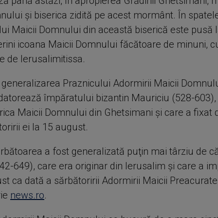
ză până astăzi, în apropierea Grădinii Ghetsimani,
ului şi biserica zidită pe acest mormânt. În spatel
i Maicii Domnului din această biserică este pusă l
erini icoana Maicii Domnului făcătoare de minuni, 
 de Ierusalimitissa.
 generalizarea Praznicului Adormirii Maicii Domnulu
 datorează împăratului bizantin Mauriciu (528-603),
erica Maicii Domnului din Ghetsimani şi care a fixat de
oririi ei la 15 august.
ărbătoarea a fost generalizată puţin mai târziu de c
42-649), care era originar din Ierusalim şi care a i
t ca dată a sărbătoririi Adormirii Maicii Preacurate,
rie
news.ro
.