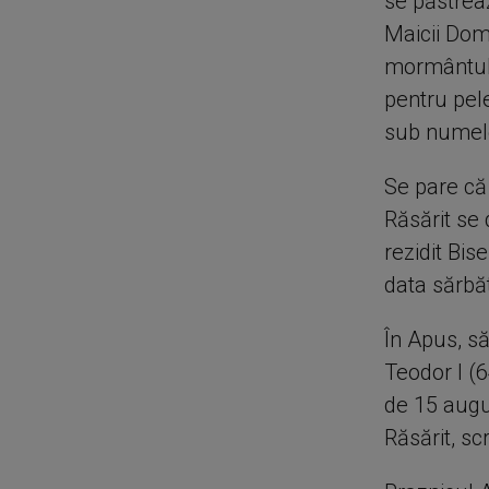
se păstrea
Maicii Domn
mormântulu
pentru pel
sub numele
Se pare că
Răsărit se
rezidit Bis
data sărbăt
În Apus, s
Teodor I (6
de 15 augus
Răsărit, sc