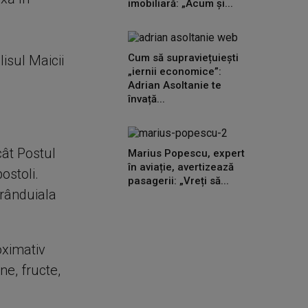
imobiliară: „Acum și...
e
Cum să supraviețuiești
isul Maicii
„iernii economice”:
Adrian Asoltanie te
învață...
cât Postul
Marius Popescu, expert
în aviație, avertizează
ostoli.
pasagerii: „Vreți să...
 rânduiala
oximativ
e, fructe,