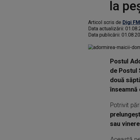
la pe
Articol scris de
Digi FM
Data actualizării:
01.08.
Data publicării:
01.08.2
Postul Ado
de Postul 
două săptă
înseamnă c
Potrivit pă
prelungeșt
sau vinere
Această per