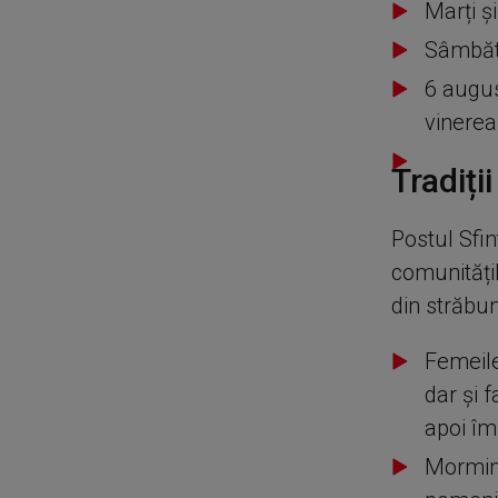
Marți ș
Sâmbăta
6 augus
vinerea
Tradiți
Postul Sfin
comunitățil
din străbun
Femeile
dar și 
apoi îm
Mormint