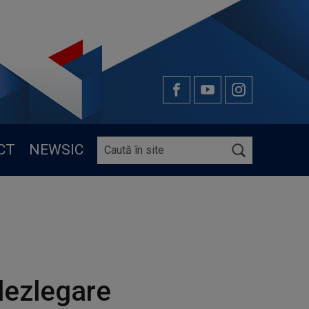
CT
NEWSIC
dezlegare