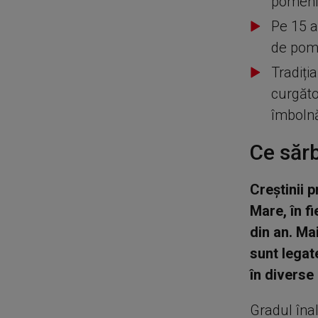
pomenir
Pe 15 a
de pom
Tradiți
curgăto
îmbolnă
Ce sărb
Creştinii 
Mare, în f
din an. Ma
sunt legate
în diverse 
Gradul înal