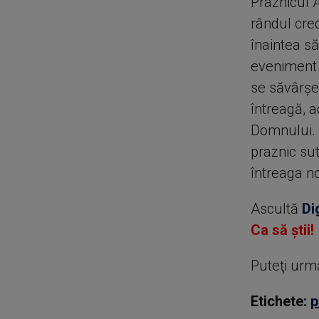
Praznicul 
rândul cre
înaintea s
eveniment s
se săvârşeş
întreagă, a
Domnului. 
praznic sut
întreaga no
Ascultă
Di
Ca să știi!
Puteţi urm
Etichete:
p