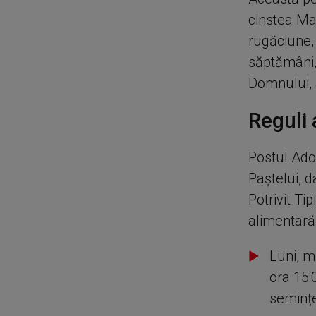
cinstea Mai
rugăciune,
săptămâni, 
Domnului, a
Reguli 
Postul Ado
Paștelui, d
Potrivit Ti
alimentară
Luni, m
ora 15:
semințe