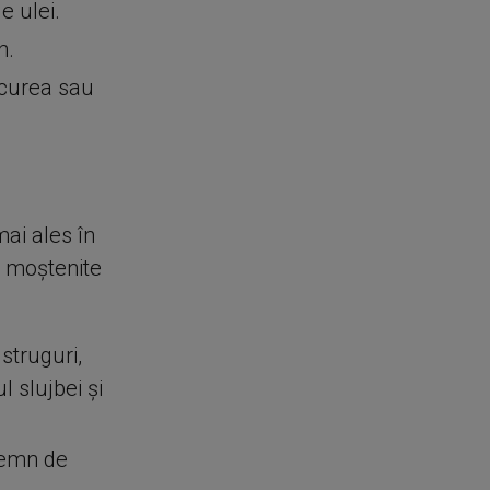
e ulei.
n.
rcurea sau
mai ales în
e moștenite
struguri,
 slujbei și
semn de