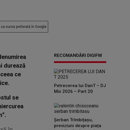
ca sursă preferată în Google
RECOMANDĂRI DIGIFM
 denumirea
 și durează
, ceea ce
ice.
Petrecerea lui DanT – DJ
Mix 2026 – Part 20
stul se
miercurea
n”.
Șerban Trîmbițașu,
previziuni despre piața
oxă în