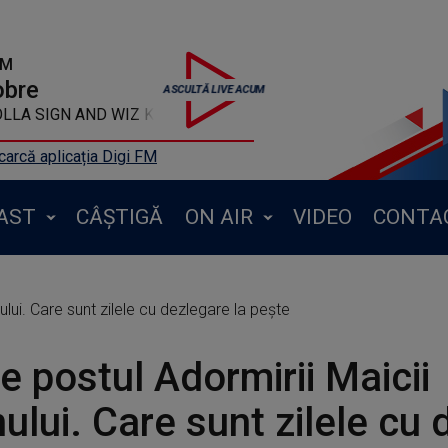
FM
obre
N AND WIZ KHALIFA - Location
arcă aplicația Digi FM
AST
CÂȘTIGĂ
ON AIR
VIDEO
CONTA
lui. Care sunt zilele cu dezlegare la pește
e postul Adormirii Maicii
lui. Care sunt zilele cu 