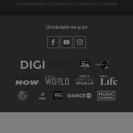
|
|
|
confidențialitate
Contact/Info
Codul etic
Sitemap
Urmărește-ne și pe