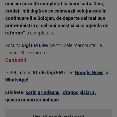
mai am ceva de completat la lucrul ăsta. Deci,
credeţi-mă după ce se calmează soluţia este în
continuare Ilie Bolojan, de departe cel mai bun
prim-ministru şi cel mai onest şi cu o agendă de
reforme”
, a completat el.
Ascultă
Digi FM Live
, pentru cele mai noi știri, la
fiecare 30 de minute.
Ca să știi!
Puteţi urmări
Știrile Digi FM
şi pe
Google News
şi
WhatsApp
!
Etichete:
sorin grindeanu
,
dragoș pîslaru
,
guvern minoritar bolojan