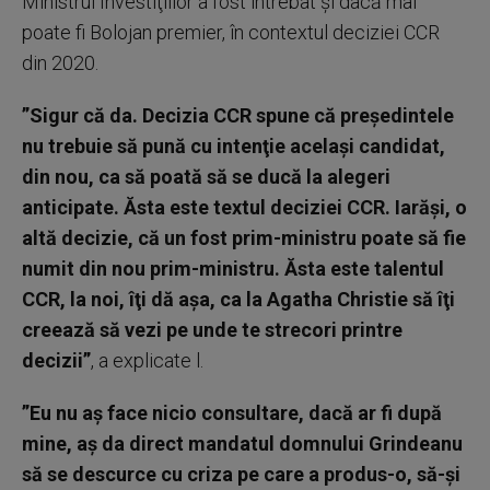
Ministrul Investiţiilor a fost întrebat şi dacă mai
poate fi Bolojan premier, în contextul deciziei CCR
din 2020.
”Sigur că da. Decizia CCR spune că preşedintele
nu trebuie să pună cu intenţie acelaşi candidat,
din nou, ca să poată să se ducă la alegeri
anticipate. Ăsta este textul deciziei CCR. Iarăşi, o
altă decizie, că un fost prim-ministru poate să fie
numit din nou prim-ministru. Ăsta este talentul
CCR, la noi, îţi dă aşa, ca la Agatha Christie să îţi
creează să vezi pe unde te strecori printre
decizii”
, a explicate l.
”Eu nu aş face nicio consultare, dacă ar fi după
mine, aş da direct mandatul domnului Grindeanu
să se descurce cu criza pe care a produs-o, să-şi