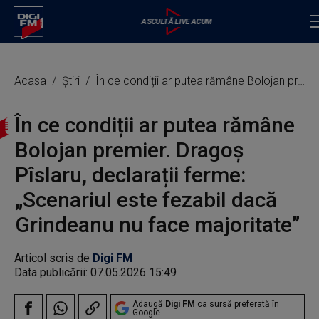
Acasa
Știri
În ce condiții ar putea rămâne Bolojan premier. Dragoș Pîslaru, declarații ferme: „Scenariul este fezabil dacă Grindeanu nu face majoritate”
În ce condiții ar putea rămâne
Bolojan premier. Dragoș
Pîslaru, declarații ferme:
„Scenariul este fezabil dacă
Grindeanu nu face majoritate”
Articol scris de
Digi FM
Data publicării:
07.05.2026 15:49
Adaugă
Digi FM
ca sursă preferată în
Google