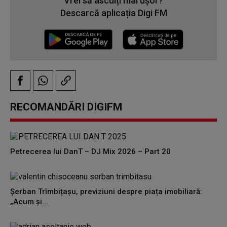
Vrei să asculți mai ușor?
Descarcă aplicația Digi FM
RECOMANDĂRI DIGIFM
Petrecerea lui DanT – DJ Mix 2026 – Part 20
Șerban Trîmbițașu, previziuni despre piața imobiliară:
„Acum și...