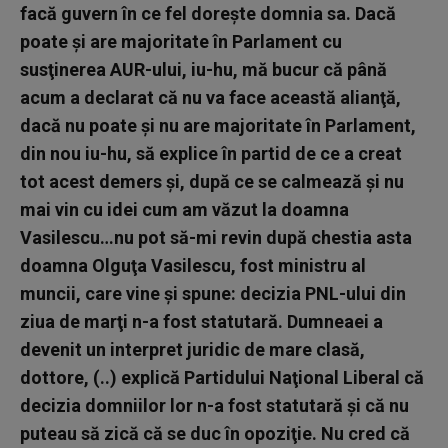
facă guvern în ce fel doreşte domnia sa. Dacă
poate şi are majoritate în Parlament cu
susţinerea AUR-ului, iu-hu, mă bucur că până
acum a declarat că nu va face această alianţă,
dacă nu poate şi nu are majoritate în Parlament,
din nou iu-hu, să explice în partid de ce a creat
tot acest demers şi, după ce se calmează şi nu
mai vin cu idei cum am văzut la doamna
Vasilescu…nu pot să-mi revin după chestia asta
doamna Olguţa Vasilescu, fost ministru al
muncii, care vine şi spune: decizia PNL-ului din
ziua de marţi n-a fost statutară. Dumneaei a
devenit un interpret juridic de mare clasă,
dottore, (..) explică Partidului Naţional Liberal că
decizia domniilor lor n-a fost statutară şi că nu
puteau să zică că se duc în opoziţie. Nu cred că