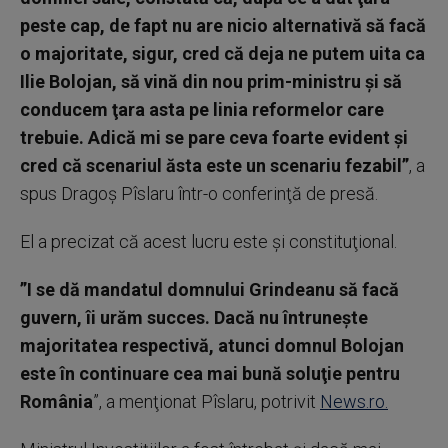
peste cap, de fapt nu are nicio alternativă să facă
o majoritate, sigur, cred că deja ne putem uita ca
Ilie Bolojan, să vină din nou prim-ministru şi să
conducem ţara asta pe linia reformelor care
trebuie. Adică mi se pare ceva foarte evident şi
cred că scenariul ăsta este un scenariu fezabil”
, a
spus Dragoş Pîslaru într-o conferinţă de presă.
El a precizat că acest lucru este şi constituţional.
”I se dă mandatul domnului Grindeanu să facă
guvern, îi urăm succes. Dacă nu întruneşte
majoritatea respectivă, atunci domnul Bolojan
este în continuare cea mai bună soluţie pentru
România
”, a menţionat Pîslaru, potrivit
News.ro.