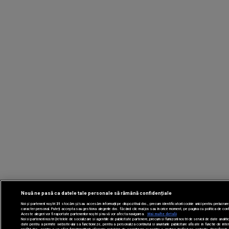
Nouă ne pasă ca datele tale personale să rămână confidențiale
Noi și partenerii noștri
31
stocăm și/sau accesăm informații pe dispozitivul dvs., precum identificatorii cookie unici pentru prelucrar
caracter personal. Puteți accepta sau gestiona alegerile dvs. făcând clic mai jos sau în orice moment, pe pagina cu politica de confi
Aceste alegeri vor fi raportate partenerilor noștri și nu vă vor afecta navigarea.
Mai multe detalii
Noi si partenerii nostri (retelele de socializare si agentiile de publicitate partenere, precum si furnizorii nostri de servicii de date analit
date pentru a permite website-ului sa functioneze, pentru a personaliza continutul si anunturile publicitare afisate in functie de inte