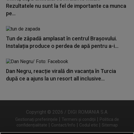
Rezultatele nu sunt la fel de importante ca munca
pe...
Tun de zăpadă amplasat în centrul Brașovului.
Instalația produce o perdea de apă pentru a-i...
Dan Negru, reacție virală din vacanța în Turcia
după ce a ajuns la un resort all inclusive...
Copyright © 2026 / DIGI ROMANIA S.A.
|
|
Gestionați preferințele
Termeni și condiții
Politica de
|
|
|
confidențialitate
Contact/Info
Codul etic
Sitemap