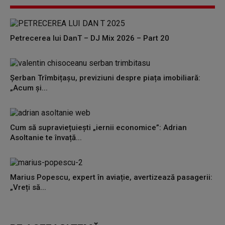
Petrecerea lui DanT – DJ Mix 2026 – Part 20
Șerban Trîmbițașu, previziuni despre piața imobiliară:
„Acum și...
Cum să supraviețuiești „iernii economice”: Adrian
Asoltanie te învață...
Marius Popescu, expert în aviație, avertizează pasagerii:
„Vreți să...