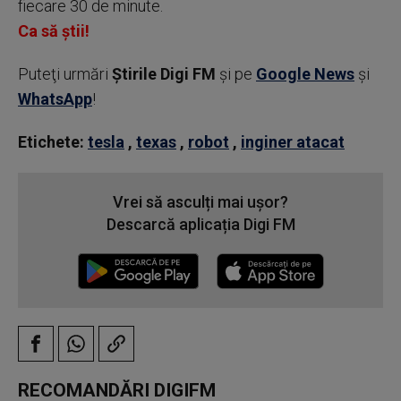
fiecare 30 de minute.
Ca să știi!
Puteţi urmări
Știrile Digi FM
şi pe
Google News
şi
WhatsApp
!
Etichete:
tesla
,
texas
,
robot
,
inginer atacat
Vrei să asculți mai ușor?
Descarcă aplicația Digi FM
RECOMANDĂRI DIGIFM