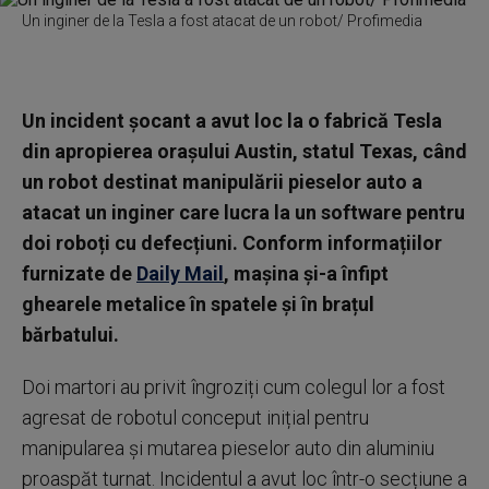
Un inginer de la Tesla a fost atacat de un robot/ Profimedia
Un incident șocant a avut loc la o fabrică Tesla
din apropierea orașului Austin, statul Texas, când
un robot destinat manipulării pieselor auto a
atacat un inginer care lucra la un software pentru
doi roboți cu defecțiuni. Conform informațiilor
furnizate de
Daily Mail
, mașina și-a înfipt
ghearele metalice în spatele și în brațul
bărbatului.
Doi martori au privit îngroziți cum colegul lor a fost
agresat de robotul conceput inițial pentru
manipularea și mutarea pieselor auto din aluminiu
proaspăt turnat. Incidentul a avut loc într-o secțiune a