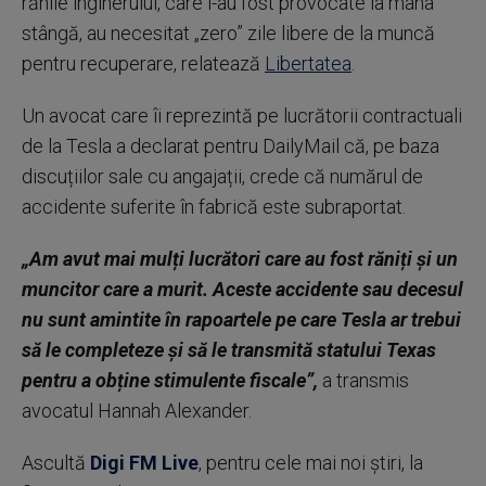
rănile inginerului, care i-au fost provocate la mâna
stângă, au necesitat „zero” zile libere de la muncă
pentru recuperare, relatează
Libertatea
.
Un avocat care îi reprezintă pe lucrătorii contractuali
de la Tesla a declarat pentru DailyMail că, pe baza
discuțiilor sale cu angajații, crede că numărul de
accidente suferite în fabrică este subraportat.
„Am avut mai mulți lucrători care au fost răniți și un
muncitor care a murit. Aceste accidente sau decesul
nu sunt amintite în rapoartele pe care Tesla ar trebui
să le completeze și să le transmită statului Texas
pentru a obține stimulente fiscale”,
a transmis
avocatul Hannah Alexander.
Ascultă
Digi FM Live
, pentru cele mai noi știri, la