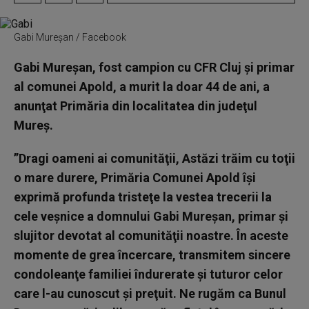
Gabi Mureşan / Facebook
Gabi Mureşan, fost campion cu CFR Cluj şi primar
al comunei Apold, a murit la doar 44 de ani, a
anunţat Primăria din localitatea din judeţul
Mureş.
”Dragi oameni ai comunităţii, Astăzi trăim cu toţii
o mare durere, Primăria Comunei Apold îşi
exprimă profunda tristeţe la vestea trecerii la
cele veşnice a domnului Gabi Mureşan, primar şi
slujitor devotat al comunităţii noastre. În aceste
momente de grea încercare, transmitem sincere
condoleanţe familiei îndurerate şi tuturor celor
care l-au cunoscut şi preţuit. Ne rugăm ca Bunul