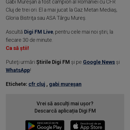
Gabi Mureşan a fost campion al României cu CFR
Cluj de trei ori. El a mai jucat la Gaz Metan Mediaş,
Gloria Bistriţa sau ASA Târgu Mureş.
Ascultă
Digi FM Live
, pentru cele mai noi știri, la
fiecare 30 de minute.
Ca să știi!
Puteţi urmări
Știrile Digi FM
şi pe
Google News
şi
WhatsApp
!
Etichete:
cfr cluj
,
gabi mureşan
Vrei să asculți mai ușor?
Descarcă aplicația Digi FM