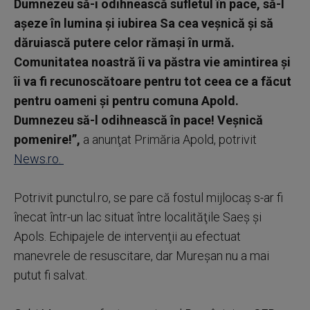
Dumnezeu să-i odihnească sufletul în pace, să-l
aşeze în lumina şi iubirea Sa cea veşnică şi să
dăruiască putere celor rămaşi în urmă.
Comunitatea noastră îi va păstra vie amintirea şi
îi va fi recunoscătoare pentru tot ceea ce a făcut
pentru oameni şi pentru comuna Apold.
Dumnezeu să-l odihnească în pace! Veşnică
pomenire!”,
a anunţat Primăria Apold, potrivit
News.ro.
Potrivit punctul.ro, se pare că fostul mijlocaş s-ar fi
înecat într-un lac situat între localităţile Saeş şi
Apols. Echipajele de intervenţii au efectuat
manevrele de resuscitare, dar Mureşan nu a mai
putut fi salvat.