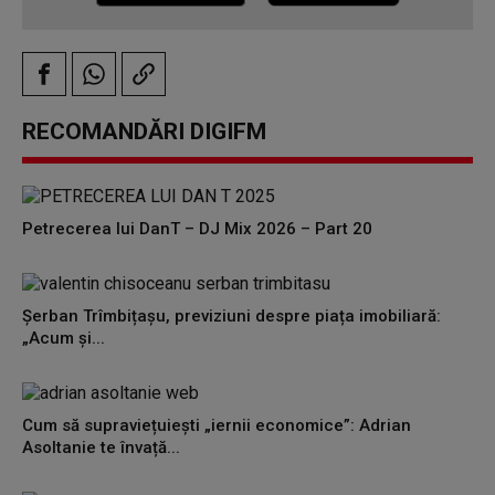
RECOMANDĂRI DIGIFM
Petrecerea lui DanT – DJ Mix 2026 – Part 20
Șerban Trîmbițașu, previziuni despre piața imobiliară:
„Acum și...
Cum să supraviețuiești „iernii economice”: Adrian
Asoltanie te învață...