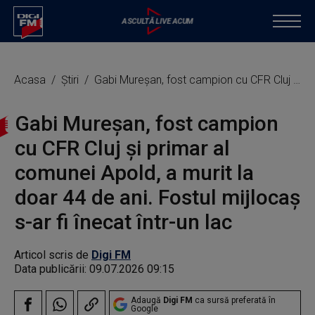
Acasa
Știri
Gabi Mureşan, fost campion cu CFR Cluj şi primar al comunei Apold, a murit la doar 44 de ani. Fostul mijlocaș s-ar fi înecat într-un lac
Gabi Mureşan, fost campion
cu CFR Cluj şi primar al
comunei Apold, a murit la
doar 44 de ani. Fostul mijlocaș
s-ar fi înecat într-un lac
Articol scris de
Digi FM
Data publicării:
09.07.2026 09:15
Adaugă
Digi FM
ca sursă preferată în
Google