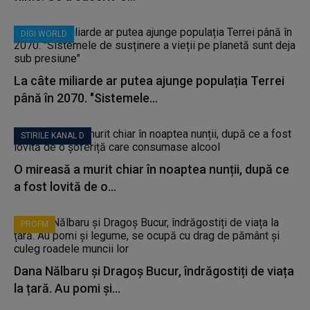
DIGI WORLD
La câte miliarde ar putea ajunge populația Terrei
până în 2070. "Sistemele...
STIRILE KANAL D
O mireasă a murit chiar în noaptea nunții, după ce
a fost lovită de o...
PROFM
Dana Nălbaru și Dragoș Bucur, îndrăgostiți de viața
la țară. Au pomi și...