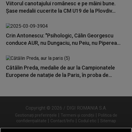
Viitorul canotajului românesc e pe mâini bune.
Șase medalii cucerite la CM U19 de la Plovdiv...
Crin Antonescu: "Psihologic, Călin Georgescu
conduce AUR, nu Dungaciu, nu Peiu, nu Piperea...
Cătălin Preda, medalie de aur la Campionatele
Europene de natație de la Paris, în proba de...
Copyright © 2026 / DIGI ROMANIA S.A.
|
|
Gestionați preferințele
Termeni și condiții
Politica de
|
|
|
confidențialitate
Contact/Info
Codul etic
Sitemap