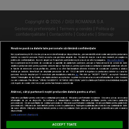
Copyright © 2026 / DIGI ROMANIA S.A.
|
|
Gestionați preferințele
Termeni și condiții
Politica de
|
|
|
confidențialitate
Contact/Info
Codul etic
Sitemap
Nouă ne pasă ca datele tale personale să rămână confidențiale
Noi și partenerii noștri
31
stocăm și/sau accesăm informații pe dispozitivul dvs., precum identificatorii cookie unici pentru prelucrarea
Urmărește-ne și pe
datelor cu caracter personal. Puteți accepta sau gestiona alegerile dvs. făcând clic mai jos sau în orice moment, pe pagina cu
politica de confidențialitate. Aceste alegeri vor fi raportate partenerilor noștri și nu vă vor afecta navigarea.
Mai multe detalii
Noi si partenerii nostri (retelele de socializare si agentiile de publicitate partenere, precum si furnizorii nostri de servicii de date
analitice) prelucram date pentru a permite website-ului sa functioneze, pentru a personaliza continutul si anunturile publicitare afisate
in functie de interesele si/sau profilul dvs., pentru a va oferi functionalitati aferente retelelor de socializare si pentru a analiza
traficul pe website. Beneficiati de drepturile prevazute de art. 15-22 din GDPR in legatura cu prelucrarea datelor cu caracter
personal. Aceste drepturi pot fi exercitate prin modalitatea indicata
aici
. Prin click pe “ACCEPT TOATE”, acceptati folosirea
tuturor Tehnologiilor de tip Cookie, care implica inclusiv acceptul dvs. cu privire la stocarea/accesarea informatiilor de catre Vendor-ii
cu care colaboram. Prin click pe “VREAU SA MODIFIC SETARILE INDIVIDUAL” puteti schimba preferintele in mod individual, mai putin
cele legate de cookie strict necesare pentru functionarea website-ului.
Atât noi, cât și partenerii noștri prelucrăm datele pentru a oferi:
Utilizarea profilurilor pentru selectarea conținutului personalizat. Măsurarea performanței reclamelor. Stocarea și/sau accesarea
informațiilor de pe un dispozitiv. Dezvoltarea și îmbunătățirea serviciilor. Utilizarea profilurilor pentru selectarea publicității
personalizate. Crearea profilurilor de conținut personalizat. Măsurarea performanței conținutului. Crearea profilurilor pentru publicitate
personalizată. Utilizarea de date limitate pentru a selecta publicitatea. Înțelegerea publicului prin statistici sau combinații de date
din surse diferite. Utilizarea datelor limitate pentru a selecta conținutul. Date precise de geolocație și identificarea prin scanarea
dispozitivului.
Listă parteneri (furnizori)
Digi FM
ACCEPT TOATE
DESCARCĂ
digifm.ro