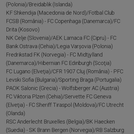
(Polonia)/Breidablik (Islanda)
KF Shkendija (Macedonia de Nord)/Fotbal Club
FCSB (România) - FC Copenhaga (Danemarca)/FC
Drita (Kosovo)
NK Celje (Slovenia)/AEK Larnaca FC (Cipru) - FC
Banik Ostrava (Cehia)/Legia Varşovia (Polonia)
Fredrikstad FK (Norvegia) - FC Midtjylland
(Danemarca)/Hibernian FC Edinburgh (Scoţia)
FC Lugano (Elveţia)/CFR 1907 Cluj (România) - PFC
Levski Sofia (Bulgaria)/Sporting Braga (Portugalia)
PAOK Salonic (Grecia) - Wolfsberger AC (Austria)
FC Viktoria Plzen (Cehia)/Servette FC Geneva
(Elveţia) - FC Sheriff Tiraspol (Moldova)/FC Utrecht
(Olanda)
RSC Anderlecht Bruxelles (Belgia)/BK Haecken
(Suedia) - SK Brann Bergen (Norvegia)/RB Salzburg