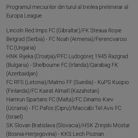
Programul meciurilor din turul al treilea preliminar al
Europa League:
Lincoln Red Imps FC (Gibraltar)/FK Steaua Roşie
Belgrad (Serbia) - FC Noah (Armenia)/Ferencvarosi
TC (Ungaria)
HNK Rijeka (Croaţia)/PFC Ludogoreţ 1945 Razgrad
(Bulgaria) - Shelbourne FC (Irlanda)/Qarabag FK
(Azerbaidjan)
FC RFS (Letonia)/Malmo FF (Suedia) - KuPS Kuopio
(Finlanda)/FC Kairat Almatî (Kazahstan)
Hamrun Spartans FC (Malta)/FC Dinamo Kiev
(Ucraina) - FC Pafos (Cipru)/Maccabi Tel Aviv FC
(Israel)
SK Slovan Bratislava (Slovacia)/HSK Zrinjski Mostar
(Bosnia-Herţegovina) - KKS Lech Poznan