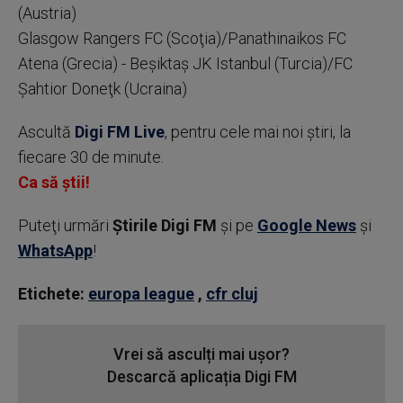
(Austria)
Glasgow Rangers FC (Scoţia)/Panathinaikos FC
Atena (Grecia) - Beşiktaş JK Istanbul (Turcia)/FC
Şahtior Doneţk (Ucraina)
Ascultă
Digi FM Live
, pentru cele mai noi știri, la
fiecare 30 de minute.
Ca să știi!
Puteţi urmări
Știrile Digi FM
şi pe
Google News
şi
WhatsApp
!
Etichete:
europa league
,
cfr cluj
Vrei să asculți mai ușor?
Descarcă aplicația Digi FM