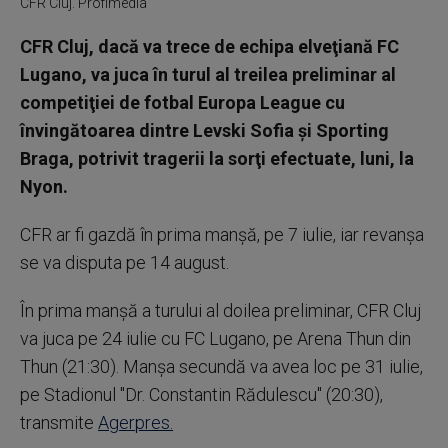
CFR Cluj. Profimedia
CFR Cluj, dacă va trece de echipa elveţiană FC
Lugano, va juca în turul al treilea preliminar al
competiţiei de fotbal Europa League cu
învingătoarea dintre Levski Sofia şi Sporting
Braga, potrivit tragerii la sorţi efectuate, luni, la
Nyon.
CFR ar fi gazdă în prima manşă, pe 7 iulie, iar revanşa
se va disputa pe 14 august.
În prima manşă a turului al doilea preliminar, CFR Cluj
va juca pe 24 iulie cu FC Lugano, pe Arena Thun din
Thun (21:30). Manşa secundă va avea loc pe 31 iulie,
pe Stadionul ''Dr. Constantin Rădulescu'' (20:30),
transmite
Agerpres.