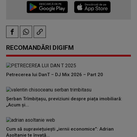
RECOMANDĂRI DIGIFM
Petrecerea lui DanT – DJ Mix 2026 – Part 20
Șerban Trîmbițașu, previziuni despre piața imobiliară:
„Acum și...
Cum să supraviețuiești „iernii economice”: Adrian
Asoltanie te învață...