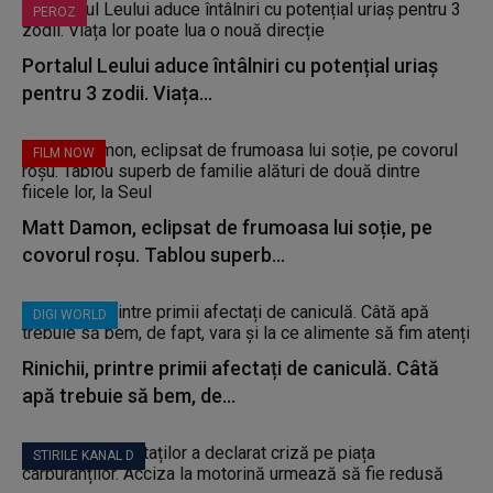
PEROZ
Portalul Leului aduce întâlniri cu potențial uriaș
pentru 3 zodii. Viața...
FILM NOW
Matt Damon, eclipsat de frumoasa lui soție, pe
covorul roșu. Tablou superb...
DIGI WORLD
Rinichii, printre primii afectați de caniculă. Câtă
apă trebuie să bem, de...
STIRILE KANAL D