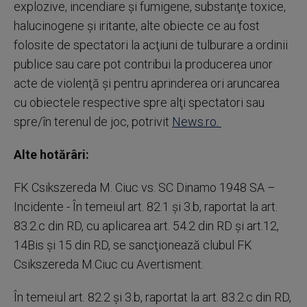
explozive, incendiare şi fumigene, substanţe toxice,
halucinogene şi iritante, alte obiecte ce au fost
folosite de spectatori la acţiuni de tulburare a ordinii
publice sau care pot contribui la producerea unor
acte de violenţă şi pentru aprinderea ori aruncarea
cu obiectele respective spre alţi spectatori sau
spre/în terenul de joc, potrivit
News.ro.
Alte hotărâri:
FK Csikszereda M. Ciuc vs. SC Dinamo 1948 SA –
Incidente - În temeiul art. 82.1 şi 3.b, raportat la art.
83.2.c din RD, cu aplicarea art. 54.2 din RD şi art.12,
14Bis şi 15 din RD, se sancţionează clubul FK
Csikszereda M.Ciuc cu Avertisment.
În temeiul art. 82.2 şi 3.b, raportat la art. 83.2.c din RD,