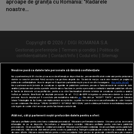
aproape de granița cu România: "Radarele
noastre...
Copyright © 2026 / DIGI ROMANIA S.A.
|
|
Gestionați preferințele
Termeni și condiții
Politica de
|
|
|
confidențialitate
Contact/Info
Codul etic
Sitemap
Nouă ne pasă ca datele tale personale să rămână confidențiale
Noi și partenerii noștri
31
stocăm și/sau accesăm informații pe dispozitivul dvs., precum identificatorii cookie unici pentru prelucrarea
Urmărește-ne și pe
datelor cu caracter personal. Puteți accepta sau gestiona alegerile dvs. făcând clic mai jos sau în orice moment, pe pagina cu
politica de confidențialitate. Aceste alegeri vor fi raportate partenerilor noștri și nu vă vor afecta navigarea.
Mai multe detalii
Noi si partenerii nostri (retelele de socializare si agentiile de publicitate partenere, precum si furnizorii nostri de servicii de date
analitice) prelucram date pentru a permite website-ului sa functioneze, pentru a personaliza continutul si anunturile publicitare afisate
in functie de interesele si/sau profilul dvs., pentru a va oferi functionalitati aferente retelelor de socializare si pentru a analiza
traficul pe website. Beneficiati de drepturile prevazute de art. 15-22 din GDPR in legatura cu prelucrarea datelor cu caracter
personal. Aceste drepturi pot fi exercitate prin modalitatea indicata
aici
. Prin click pe “ACCEPT TOATE”, acceptati folosirea
tuturor Tehnologiilor de tip Cookie, care implica inclusiv acceptul dvs. cu privire la stocarea/accesarea informatiilor de catre Vendor-ii
cu care colaboram. Prin click pe “VREAU SA MODIFIC SETARILE INDIVIDUAL” puteti schimba preferintele in mod individual, mai putin
cele legate de cookie strict necesare pentru functionarea website-ului.
Atât noi, cât și partenerii noștri prelucrăm datele pentru a oferi:
Utilizarea profilurilor pentru selectarea conținutului personalizat. Măsurarea performanței reclamelor. Stocarea și/sau accesarea
informațiilor de pe un dispozitiv. Dezvoltarea și îmbunătățirea serviciilor. Utilizarea profilurilor pentru selectarea publicității
personalizate. Crearea profilurilor de conținut personalizat. Măsurarea performanței conținutului. Crearea profilurilor pentru publicitate
personalizată. Utilizarea de date limitate pentru a selecta publicitatea. Înțelegerea publicului prin statistici sau combinații de date
din surse diferite. Utilizarea datelor limitate pentru a selecta conținutul. Date precise de geolocație și identificarea prin scanarea