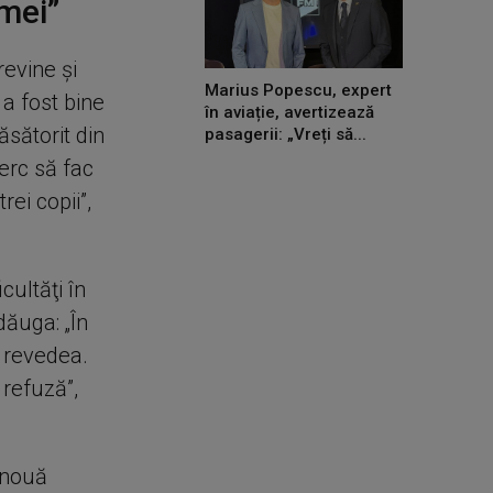
 mei”
evine şi
Marius Popescu, expert
 a fost bine
în aviație, avertizează
ăsătorit din
pasagerii: „Vreți să...
erc să fac
rei copii”,
cultăţi în
dăuga: „În
t revedea.
 refuză”,
 nouă