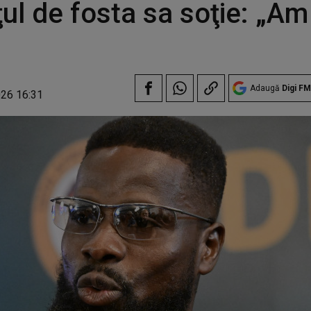
ţul de fosta sa soţie: „Am
Adaugă
Digi FM
026 16:31