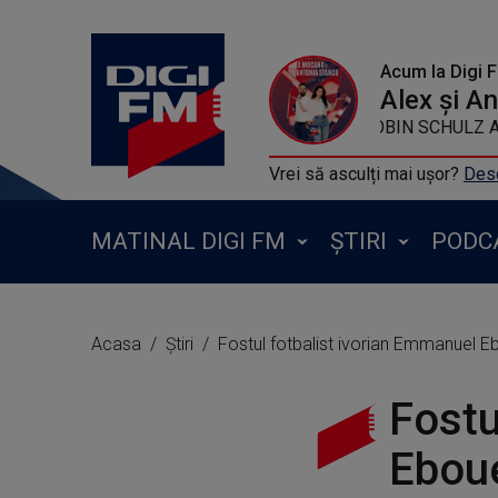
Acum la Digi 
Alex și A
ROBIN SCHULZ AND FELIX JAEHN FEAT ALI
Vrei să asculți mai ușor?
Desc
MATINAL DIGI FM
ȘTIRI
PODC
Acasa
Știri
Fostul fotbalist ivorian Emmanuel Eb
Fostu
Eboué