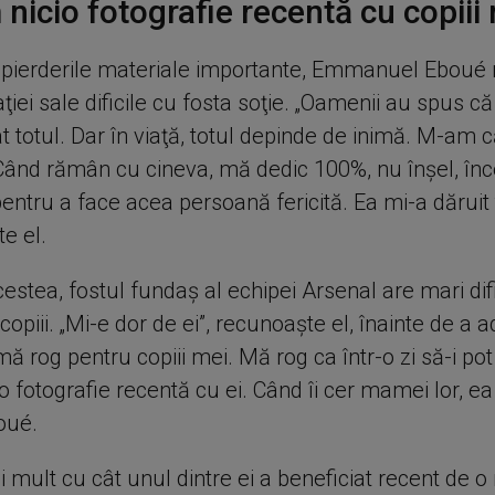
nicio fotografie recentă cu copiii
 pierderile materiale importante, Emmanuel Eboué r
ţiei sale dificile cu fosta soţie. „Oamenii au spus că
t totul. Dar în viaţă, totul depinde de inimă. M-am c
Când rămân cu cineva, mă dedic 100%, nu înşel, înc
pentru a face acea persoană fericită. Ea mi-a dăruit t
te el.
estea, fostul fundaş al echipei Arsenal are mari difi
copiii. „Mi-e dor de ei”, recunoaşte el, înainte de a a
 mă rog pentru copiii mei. Mă rog ca într-o zi să-i po
 fotografie recentă cu ei. Când îi cer mamei lor, ea
oué.
 mult cu cât unul dintre ei a beneficiat recent de o