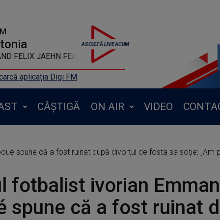
FM
ntonia
DA - One More Time
arcă aplicația Digi FM
AST
CÂȘTIGĂ
ON AIR
VIDEO
CONTA
oué spune că a fost ruinat după divorţul de fosta sa soţie: „Am pi
l fotbalist ivorian Emman
 spune că a fost ruinat 