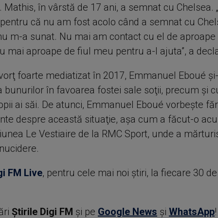
. Mathis, în vârstă de 17 ani, a semnat cu Chelsea. 
st pentru că nu am fost acolo când a semnat cu Chel
u m-a sunat. Nu mai am contact cu el de aproape c
u mai aproape de fiul meu pentru a-l ajuta”, a decla
ivorţ foarte mediatizat în 2017, Emmanuel Eboué şi-
 bunurilor în favoarea fostei sale soţii, precum şi 
copii ai săi. De atunci, Emmanuel Eboué vorbeşte fă
e despre această situaţie, aşa cum a făcut-o acu
iunea Le Vestiaire de la RMC Sport, unde a mărturis
inucidere.
gi FM Live
, pentru cele mai noi știri, la fiecare 30 d
ări
Știrile Digi FM
şi pe
Google News
şi
WhatsApp
!