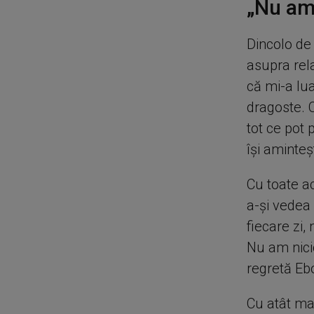
„Nu am 
Dincolo de
asupra rela
că mi-a lua
dragoste. 
tot ce pot 
îşi aminteş
Cu toate ac
a-şi vedea 
fiecare zi,
Nu am nicio
regretă Eb
Cu atât mai