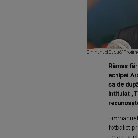
Emmanuel Eboué/ Profim
Rămas fără
echipei Ar
sa de după
intitulat „
recunoaşte
Emmanuel E
fotbalist p
detalii sup