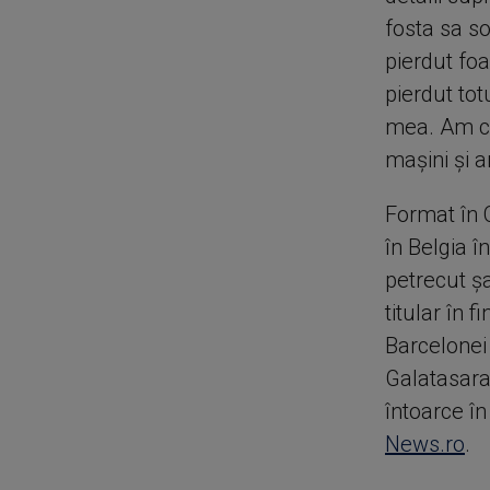
fosta sa so
pierdut fo
pierdut tot
mea. Am c
maşini şi a
Format în 
în Belgia î
petrecut ş
titular în 
Barcelonei
Galatasara
întoarce în
News.ro
.