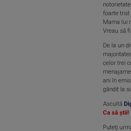
notorietate
foarte tri
Mama lui n
Vreau să fi
De la un d
majoritatea
celor trei 
menajament
ani în emis
gândit la s
Ascultă
Di
Ca să știi!
Puteţi urm