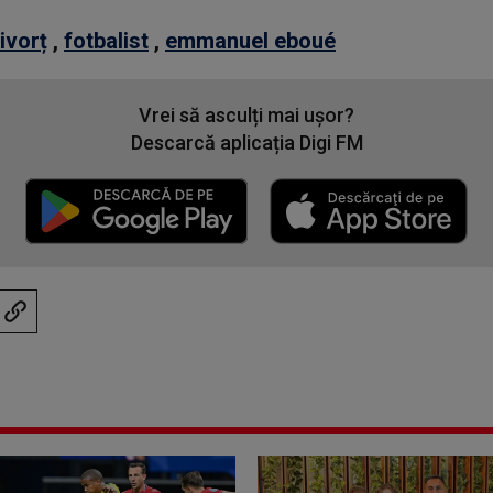
ivorț
,
fotbalist
,
emmanuel eboué
Vrei să asculți mai ușor?
Descarcă aplicația Digi FM