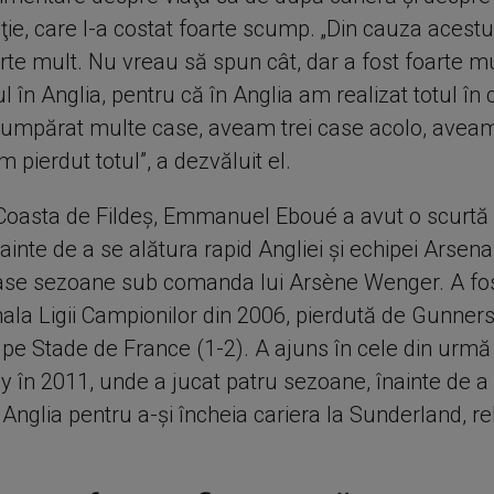
ţie, care l-a costat foarte scump. „Din cauza acestu
arte mult. Nu vreau să spun cât, dar a fost foarte m
ul în Anglia, pentru că în Anglia am realizat totul în 
umpărat multe case, aveam trei case acolo, avea
m pierdut totul”, a dezvăluit el.
Coasta de Fildeş, Emmanuel Eboué a avut o scurtă
nainte de a se alătura rapid Angliei şi echipei Arsena
ase sezoane sub comanda lui Arsène Wenger. A fos
finala Ligii Campionilor din 2006, pierdută de Gunners
 pe Stade de France (1-2). A ajuns în cele din urmă
y în 2011, unde a jucat patru sezoane, înainte de a
 Anglia pentru a-şi încheia cariera la Sunderland, r