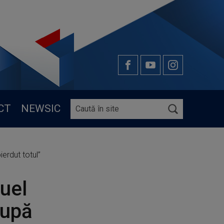
CT
NEWSIC
erdut totul”
uel
după