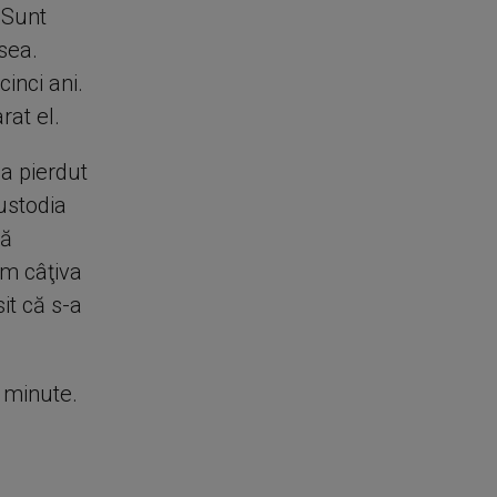
„Sunt
sea.
inci ani.
rat el.
a pierdut
custodia
ră
m câţiva
it că s-a
e minute.