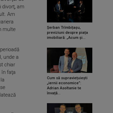
i divorţ, am
ult. Am
cariera
Șerban Trîmbițașu,
m multe
previziuni despre piața
imobiliară: „Acum și...
 perioadă
l, unde a
t chiar
 în faţa
Cum să supraviețuiești
 la
„iernii economice”:
 se
Adrian Asoltanie te
învață...
elatează