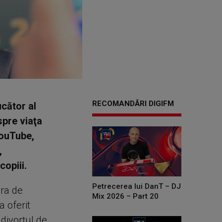
RECOMANDĂRI DIGIFM
ucător al
spre viaţa
YouTube,
,
copiii.
Petrecerea lui DanT – DJ
era de
Mix 2026 – Part 20
a oferit
divorţul de