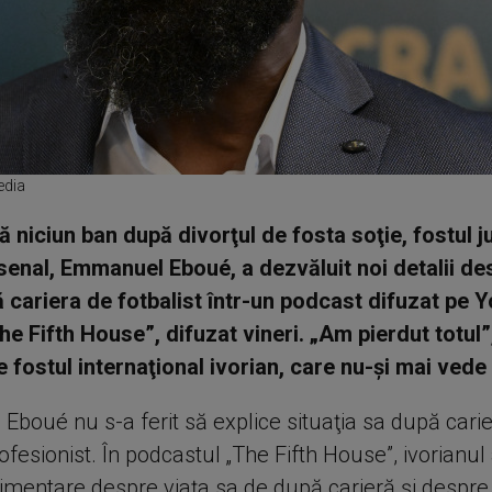
edia
 niciun ban după divorţul de fosta soţie, fostul j
senal, Emmanuel Eboué, a dezvăluit noi detalii de
 cariera de fotbalist într-un podcast difuzat pe 
The Fifth House”, difuzat vineri. „Am pierdut totul”
 fostul internaţional ivorian, care nu-şi mai vede 
boué nu s-a ferit să explice situaţia sa după cari
rofesionist. În podcastul „The Fifth House”, ivorianul 
limentare despre viaţa sa de după carieră şi despre 