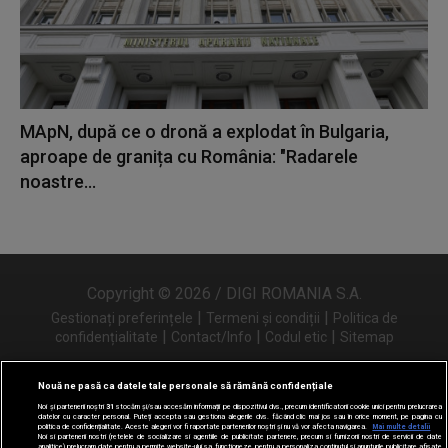
MApN, după ce o dronă a explodat în Bulgaria,
aproape de granița cu România: "Radarele
noastre...
Copyright © 2026 / DIGI ROMANIA S.A.
|
|
Gestionați preferințele
Termeni și condiții
Politica de
|
|
|
confidențialitate
Contact/Info
Codul etic
Sitemap
Nouă ne pasă ca datele tale personale să rămână confidențiale
Noi și partenerii noștri
31
stocăm și/sau accesăm informații pe dispozitivul dvs., precum identificatorii cookie unici pentru prelucrarea
Urmărește-ne și pe
datelor cu caracter personal. Puteți accepta sau gestiona alegerile dvs. făcând clic mai jos sau în orice moment, pe pagina cu
politica de confidențialitate. Aceste alegeri vor fi raportate partenerilor noștri și nu vă vor afecta navigarea.
Mai multe detalii
Noi si partenerii nostri (retelele de socializare si agentiile de publicitate partenere, precum si furnizorii nostri de servicii de date
analitice) prelucram date pentru a permite website-ului sa functioneze, pentru a personaliza continutul si anunturile publicitare afisate