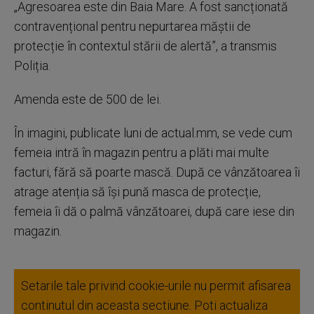
„Agresoarea este din Baia Mare. A fost sancționată
contravențional pentru nepurtarea măștii de
protecție în contextul stării de alertă”, a transmis
Poliția.
Amenda este de 500 de lei.
În imagini, publicate luni de actual.mm, se vede cum
femeia intră în magazin pentru a plăti mai multe
facturi, fără să poarte mască. După ce vânzătoarea îi
atrage atenția să își pună masca de protecție,
femeia îi dă o palmă vânzătoarei, după care iese din
magazin.
Setarile tale privind cookie-urile nu permit afisarea
continutul din aceasta sectiune. Poti actualiza