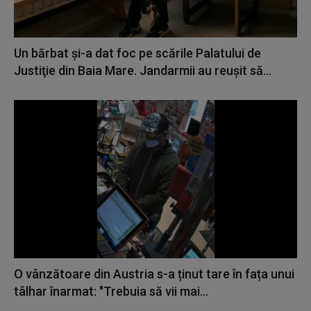
Un bărbat şi-a dat foc pe scările Palatului de
Justiţie din Baia Mare. Jandarmii au reușit să...
O vânzătoare din Austria s-a ținut tare în fața unui
tâlhar înarmat: "Trebuia să vii mai...