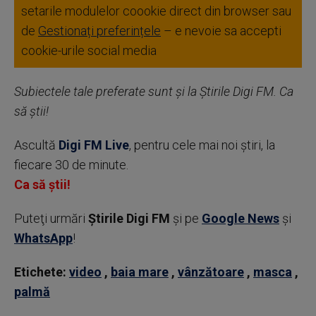
setarile modulelor coookie direct din browser sau
de
Gestionați preferințele
– e nevoie sa accepti
cookie-urile social media
Subiectele tale preferate sunt și la Știrile Digi FM. Ca
să știi!
Ascultă
Digi FM Live
, pentru cele mai noi știri, la
fiecare 30 de minute.
Ca să știi!
Puteţi urmări
Știrile Digi FM
şi pe
Google News
şi
WhatsApp
!
Etichete:
video
,
baia mare
,
vânzătoare
,
masca
,
palmă