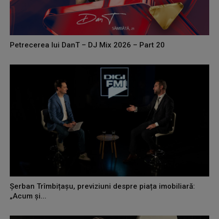
Petrecerea lui DanT – DJ Mix 2026 – Part 20
Șerban Trîmbițașu, previziuni despre piața imobiliară:
„Acum și...