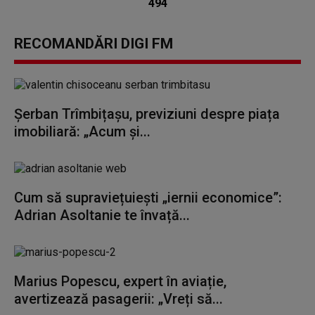
494
RECOMANDĂRI DIGI FM
Șerban Trîmbițașu, previziuni despre piața
imobiliară: „Acum și...
Cum să supraviețuiești „iernii economice”:
Adrian Asoltanie te învață...
Marius Popescu, expert în aviație,
avertizează pasagerii: „Vreți să...