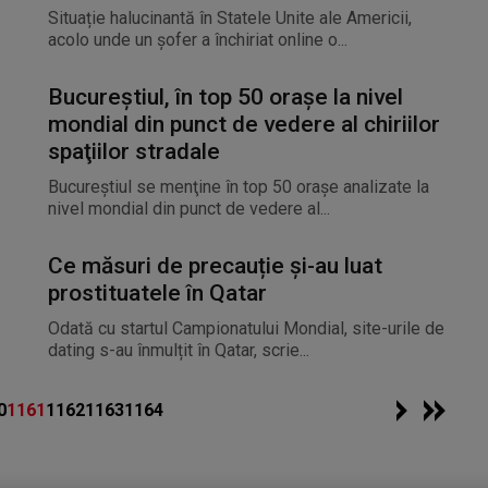
Situație halucinantă în Statele Unite ale Americii,
acolo unde un șofer a închiriat online o...
Bucureştiul, în top 50 oraşe la nivel
mondial din punct de vedere al chiriilor
spaţiilor stradale
Bucureştiul se menţine în top 50 oraşe analizate la
nivel mondial din punct de vedere al...
Ce măsuri de precauție și-au luat
prostituatele în Qatar
Odată cu startul Campionatului Mondial, site-urile de
dating s-au înmulțit în Qatar, scrie...
0
1161
1162
1163
1164