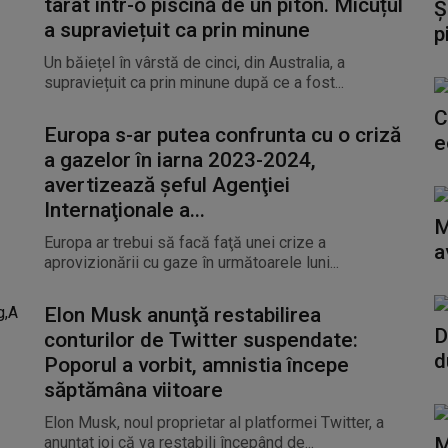
târât într-o piscină de un piton. Micuțul
Ș
a supraviețuit ca prin minune
p
Un băiețel în vârstă de cinci, din Australia, a
supraviețuit ca prin minune după ce a fost...
C
Europa s-ar putea confrunta cu o criză
e
a gazelor în iarna 2023-2024,
avertizează şeful Agenţiei
Internaţionale a...
M
Europa ar trebui să facă faţă unei crize a
a
aprovizionării cu gaze în următoarele luni...
Elon Musk anunţă restabilirea
D
conturilor de Twitter suspendate:
d
Poporul a vorbit, amnistia începe
săptămâna viitoare
Elon Musk, noul proprietar al platformei Twitter, a
anunţat joi că va restabili începând de...
M