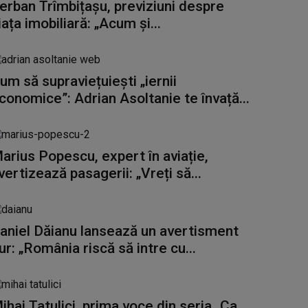
erban Trîmbițașu, previziuni despre
iața imobiliară: „Acum și...
um să supraviețuiești „iernii
conomice”: Adrian Asoltanie te învață...
arius Popescu, expert în aviație,
vertizează pasagerii: „Vreți să...
aniel Dăianu lansează un avertisment
ur: „România riscă să intre cu...
ihai Tatulici, prima voce din seria „Ca