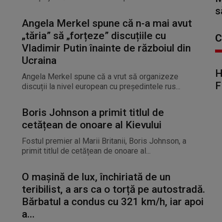
s
Angela Merkel spune că n-a mai avut
„tăria” să „forțeze” discuțiile cu
C
Vladimir Putin înainte de războiul din
Ucraina
H
Angela Merkel spune că a vrut să organizeze
F
discuții la nivel european cu președintele rus...
Boris Johnson a primit titlul de
cetățean de onoare al Kievului
Fostul premier al Marii Britanii, Boris Johnson, a
primit titlul de cetățean de onoare al...
O mașină de lux, închiriată de un
teribilist, a ars ca o torță pe autostradă.
Bărbatul a condus cu 321 km/h, iar apoi
a...