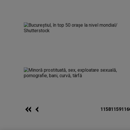
1158
1159
116