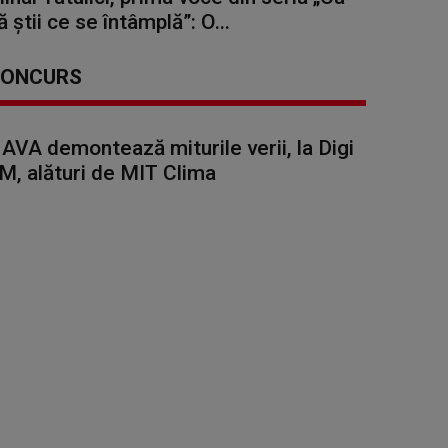
ă știi ce se întâmplă”: O...
ONCURS
AVA demontează miturile verii, la Digi
M, alături de MIT Clima