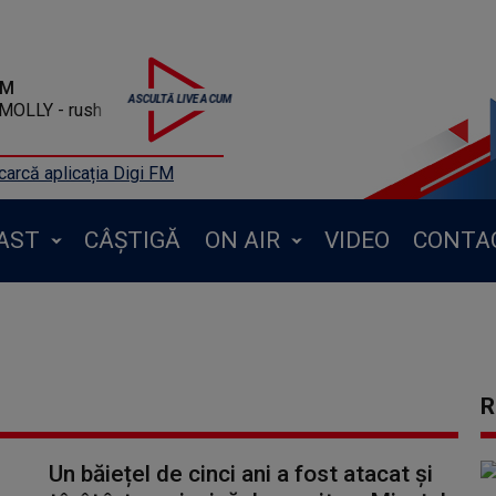
FM
MOLLY - rush
arcă aplicația Digi FM
AST
CÂȘTIGĂ
ON AIR
VIDEO
CONTA
R
Un băiețel de cinci ani a fost atacat și