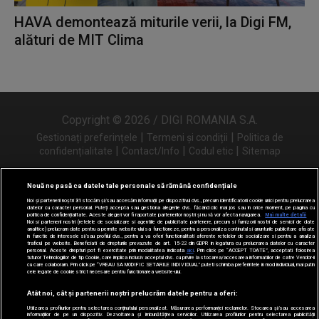
HAVA demontează miturile verii, la Digi FM,
alături de MIT Clima
Copyright © 2026 / DIGI ROMANIA S.A.
|
|
Gestionați preferințele
Termeni și condiții
Politica de
|
|
|
confidențialitate
Contact/Info
Codul etic
Sitemap
Nouă ne pasă ca datele tale personale să rămână confidențiale
Noi și partenerii noștri
31
stocăm și/sau accesăm informații pe dispozitivul dvs., precum identificatorii cookie unici pentru prelucrarea
Urmărește-ne și pe
datelor cu caracter personal. Puteți accepta sau gestiona alegerile dvs. făcând clic mai jos sau în orice moment, pe pagina cu
politica de confidențialitate. Aceste alegeri vor fi raportate partenerilor noștri și nu vă vor afecta navigarea.
Mai multe detalii
Noi si partenerii nostri (retelele de socializare si agentiile de publicitate partenere, precum si furnizorii nostri de servicii de date
analitice) prelucram date pentru a permite website-ului sa functioneze, pentru a personaliza continutul si anunturile publicitare afisate
in functie de interesele si/sau profilul dvs., pentru a va oferi functionalitati aferente retelelor de socializare si pentru a analiza
traficul pe website. Beneficiati de drepturile prevazute de art. 15-22 din GDPR in legatura cu prelucrarea datelor cu caracter
personal. Aceste drepturi pot fi exercitate prin modalitatea indicata
aici
. Prin click pe “ACCEPT TOATE”, acceptati folosirea
tuturor Tehnologiilor de tip Cookie, care implica inclusiv acceptul dvs. cu privire la stocarea/accesarea informatiilor de catre Vendor-ii
cu care colaboram. Prin click pe “VREAU SA MODIFIC SETARILE INDIVIDUAL” puteti schimba preferintele in mod individual, mai putin
cele legate de cookie strict necesare pentru functionarea website-ului.
Atât noi, cât și partenerii noștri prelucrăm datele pentru a oferi:
Utilizarea profilurilor pentru selectarea conținutului personalizat. Măsurarea performanței reclamelor. Stocarea și/sau accesarea
informațiilor de pe un dispozitiv. Dezvoltarea și îmbunătățirea serviciilor. Utilizarea profilurilor pentru selectarea publicității