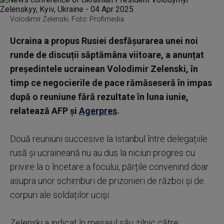
Volodimir Zelenski. Foto: Profimedia
Ucraina a propus Rusiei desfășurarea unei noi
runde de discuții săptămâna viitoare, a anunțat
președintele ucrainean Volodimir Zelenski, în
timp ce negocierile de pace rămăseseră în impas
după o reuniune fără rezultate în luna iunie,
relatează AFP și
Agerpres
.
Două reuniuni succesive la Istanbul între delegațiile
rusă și ucraineană nu au dus la niciun progres cu
privire la o încetare a focului, părțile convenind doar
asupra unor schimburi de prizonieri de război și de
corpuri ale soldaților uciși.
Zelenski a indicat în mesajul său zilnic către