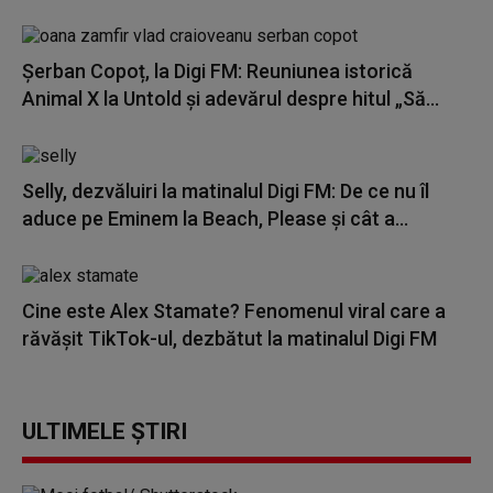
Șerban Copoț, la Digi FM: Reuniunea istorică
Animal X la Untold și adevărul despre hitul „Să...
Selly, dezvăluiri la matinalul Digi FM: De ce nu îl
aduce pe Eminem la Beach, Please și cât a...
Cine este Alex Stamate? Fenomenul viral care a
răvășit TikTok-ul, dezbătut la matinalul Digi FM
ULTIMELE ȘTIRI