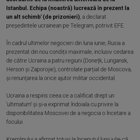
Istanbul. Echipa (noastră) lucrează în prezent la
un alt schimb' (de prizonieri)
, a declarat
președintele ucrainean pe Telegram, potrivit EFE.
În cadrul ultimelor negocieri din luna iunie, Rusia a
prezentat din nou condiții maximale, inclusiv cedarea
de către Ucraina a patru regiuni (Donețk, Lungansk,
Herson și Zaporojie), controlate parțial de Moscova,
și renunțarea la orice ajutor militar occidental.
Ucraina a respins ceea ce a calificat drept un
'ultimatum' și și-a exprimat îndoiala cu privire la
disponibilitatea Moscovei de a negocia o încetare a
focului.
Kremlinului a afirmat totuși la începutul lunii iulie că