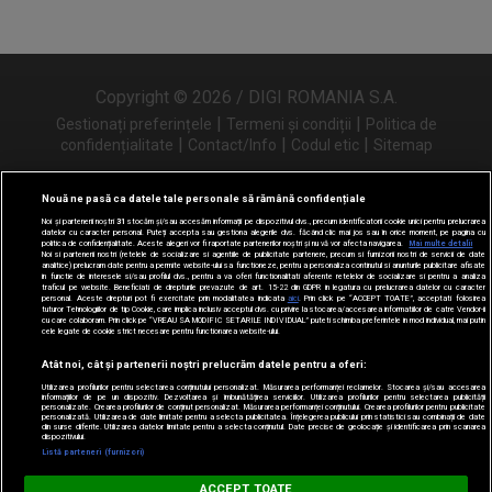
Copyright © 2026 / DIGI ROMANIA S.A.
|
|
Gestionați preferințele
Termeni și condiții
Politica de
|
|
|
confidențialitate
Contact/Info
Codul etic
Sitemap
Nouă ne pasă ca datele tale personale să rămână confidențiale
Noi și partenerii noștri
31
stocăm și/sau accesăm informații pe dispozitivul dvs., precum identificatorii cookie unici pentru prelucrarea
Urmărește-ne și pe
datelor cu caracter personal. Puteți accepta sau gestiona alegerile dvs. făcând clic mai jos sau în orice moment, pe pagina cu
politica de confidențialitate. Aceste alegeri vor fi raportate partenerilor noștri și nu vă vor afecta navigarea.
Mai multe detalii
Noi si partenerii nostri (retelele de socializare si agentiile de publicitate partenere, precum si furnizorii nostri de servicii de date
analitice) prelucram date pentru a permite website-ului sa functioneze, pentru a personaliza continutul si anunturile publicitare afisate
in functie de interesele si/sau profilul dvs., pentru a va oferi functionalitati aferente retelelor de socializare si pentru a analiza
traficul pe website. Beneficiati de drepturile prevazute de art. 15-22 din GDPR in legatura cu prelucrarea datelor cu caracter
personal. Aceste drepturi pot fi exercitate prin modalitatea indicata
aici
. Prin click pe “ACCEPT TOATE”, acceptati folosirea
tuturor Tehnologiilor de tip Cookie, care implica inclusiv acceptul dvs. cu privire la stocarea/accesarea informatiilor de catre Vendor-ii
cu care colaboram. Prin click pe “VREAU SA MODIFIC SETARILE INDIVIDUAL” puteti schimba preferintele in mod individual, mai putin
cele legate de cookie strict necesare pentru functionarea website-ului.
Atât noi, cât și partenerii noștri prelucrăm datele pentru a oferi:
Utilizarea profilurilor pentru selectarea conținutului personalizat. Măsurarea performanței reclamelor. Stocarea și/sau accesarea
informațiilor de pe un dispozitiv. Dezvoltarea și îmbunătățirea serviciilor. Utilizarea profilurilor pentru selectarea publicității
personalizate. Crearea profilurilor de conținut personalizat. Măsurarea performanței conținutului. Crearea profilurilor pentru publicitate
personalizată. Utilizarea de date limitate pentru a selecta publicitatea. Înțelegerea publicului prin statistici sau combinații de date
din surse diferite. Utilizarea datelor limitate pentru a selecta conținutul. Date precise de geolocație și identificarea prin scanarea
dispozitivului.
Listă parteneri (furnizori)
Digi FM
ACCEPT TOATE