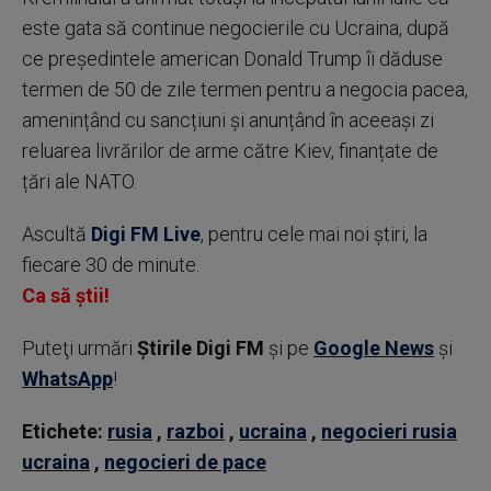
este gata să continue negocierile cu Ucraina, după
ce președintele american Donald Trump îi dăduse
termen de 50 de zile termen pentru a negocia pacea,
amenințând cu sancțiuni și anunțând în aceeași zi
reluarea livrărilor de arme către Kiev, finanțate de
țări ale NATO.
Ascultă
Digi FM Live
, pentru cele mai noi știri, la
fiecare 30 de minute.
Ca să știi!
Puteţi urmări
Știrile Digi FM
şi pe
Google News
şi
WhatsApp
!
Etichete:
rusia
,
razboi
,
ucraina
,
negocieri rusia
ucraina
,
negocieri de pace