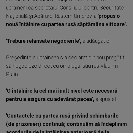
ucraineni că secretarul Consiliului pentru Securitate
Națională și Apărare, Rustem Umerov, a
'propus o
nouă întâlnire cu partea rusă săptămâna viitoare'.
'Trebuie relansate negocierile',
a adăugat el.
Președintele ucrainean s-a declarat din nou pregătit
să negocieze direct cu omologul său rus Vladimir
Putin.
'O întâlnire la cel mai înalt nivel este necesară
pentru a asigura cu adevărat pacea',
a spus el.
'Contactele cu partea rusă privind schimburile
(de prizonieri) continuă; continuăm să îndeplinim
acordurile de la întâlnirea anterioară de la