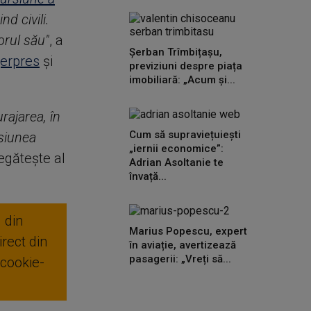
ind civili.
orul său"
, a
Șerban Trîmbițașu,
erpres
și
previziuni despre piața
imobiliară: „Acum și...
ajarea, în
Cum să supraviețuiești
esiunea
„iernii economice”:
egăteşte al
Adrian Asoltanie te
învață...
 din
Marius Popescu, expert
rect din
în aviație, avertizează
pasagerii: „Vreți să...
 cookie-