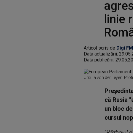
agres
linie
Româ
Articol scris de
Digi FM
Data actualizării:
29.05.
Data publicării:
29.05.2
Ursula von der Leyen. Pro
Preşedinta
că Rusia "a
un bloc de 
cursul nopţ
"Războiul d