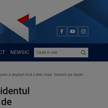
CT
NEWSIC
it încă o linie roşie. Suntem pe deplin solidari cu România
identul
 de