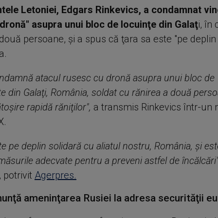
tele Letoniei, Edgars Rinkevics, a condamnat vine
dronă" asupra unui bloc de locuinţe din Galaţ
i, în
 două persoane, şi a spus că ţara sa este "pe deplin
a.
ondamnă atacul rusesc cu dronă asupra unui bloc de
 din Galaţi, România, soldat cu rănirea a două perso
oşire rapidă răniţilor",
a transmis Rinkevics într-un
X.
te pe deplin solidară cu aliatul nostru, România, şi est
 măsurile adecvate pentru a preveni astfel de
încălcări"
 potrivit
Agerpres.
unţă ameninţarea Rusiei la adresa securităţii e