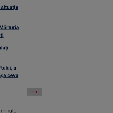
 situaţie
 Mărturia
ți
lați:
tului, a
așa ceva
e minute.