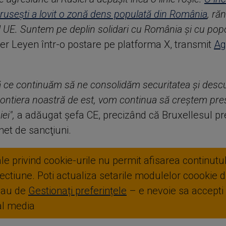
ruseşti a lovit o zonă dens populată din România
, răn
ul UE. Suntem pe deplin solidari cu România şi cu pop
der Leyen într-o postare pe platforma X, transmit
Ag
 ce continuăm să ne consolidăm securitatea şi descur
frontiera noastră de est, vom continua să creştem pr
ei",
a adăugat şefa CE, precizând că Bruxellesul pr
het de sancţiuni.
ale privind cookie-urile nu permit afisarea continutul
ctiune. Poti actualiza setarile modulelor coookie di
sau de
Gestionați preferințele
– e nevoie sa accepti
ial media