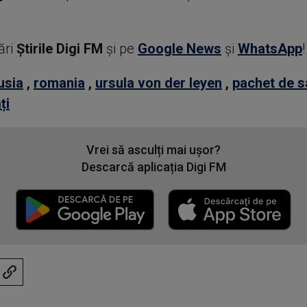
ări
Știrile Digi FM
şi pe
Google News
şi
WhatsApp
!
usia
,
romania
,
ursula von der leyen
,
pachet de s
ți
Vrei să asculți mai ușor?
Descarcă aplicația Digi FM