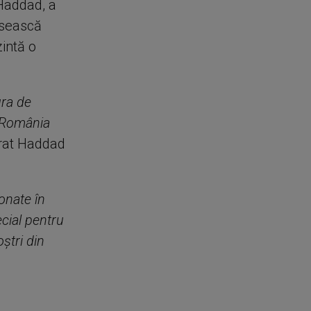
Haddad, a
rusească
zintă o
ura de
n România
arat Haddad
onate în
cial pentru
ştri din