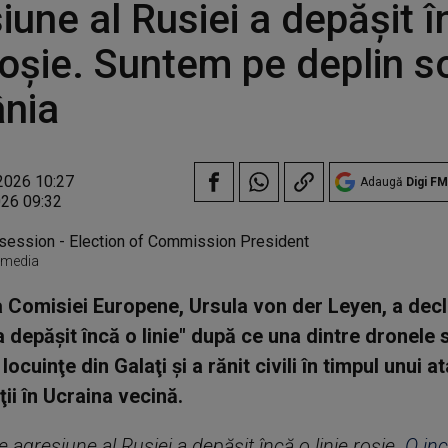
iune al Rusiei a depăşit î
 roşie. Suntem pe deplin so
nia
2026 10:27
Adaugă
Digi FM
026 09:32
fimedia
 Comisiei Europene, Ursula von der Leyen, a decla
 depăşit încă o linie" după ce una dintre dronele s
locuinţe din Galaţi şi a rănit civili în timpul unui at
ii în Ucraina vecină.
e agresiune al Rusiei a depăşit încă o linie roşie.
O in