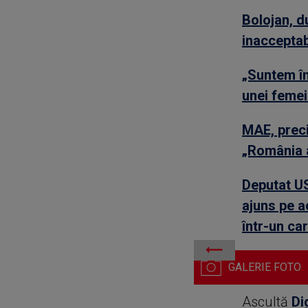
Bolojan, d
inacceptab
„Suntem în
unei femei
MAE, preci
„România a
Deputat USR
ajuns pe a
într-un car
Politisti si anchetatori la
Ascultă
Di