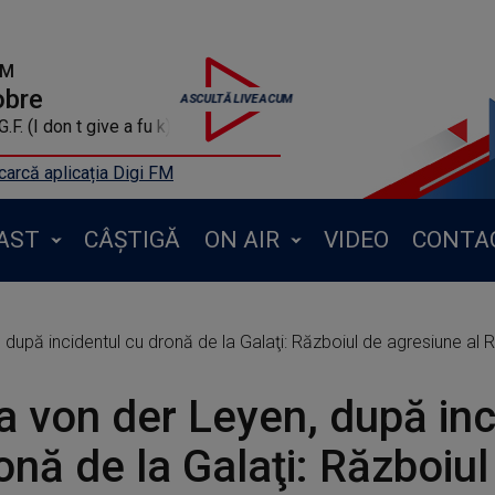
FM
obre
.F. (I don t give a fu k)
arcă aplicația Digi FM
AST
CÂȘTIGĂ
ON AIR
VIDEO
CONTA
pă incidentul cu dronă de la Galaţi: Războiul de agresiune al Rusiei a depăş
a von der Leyen, după inc
onă de la Galaţi: Războiul