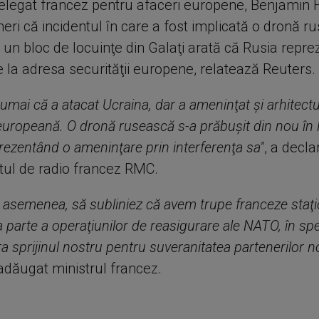
delegat francez pentru afaceri europene, Benjamin 
neri că incidentul în care a fost implicată o dronă 
t un bloc de locuinţe din Galaţi arată că Rusia repre
 la adresa securităţii europene, relatează Reuters.
umai că a atacat Ucraina, dar a ameninţat şi arhitect
 europeană. O dronă rusească s-a prăbuşit din nou î
rezentând o ameninţare prin interferenţa sa"
, a decl
tul de radio francez RMC.
e asemenea, să subliniez că avem trupe franceze staţi
parte a operaţiunilor de reasigurare ale NATO, în spe
 sprijinul nostru pentru suveranitatea partenerilor no
 adăugat ministrul francez.