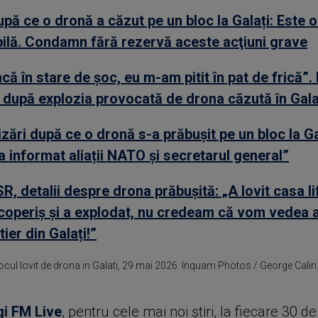
upă ce o dronă a căzut pe un bloc la Galați: Este o
ilă. Condamn fără rezervă aceste acţiuni grave
că în stare de șoc, eu m-am pitit în pat de frică”.
 după explozia provocată de drona căzută în Gala
zări după ce o dronă s-a prăbușit pe un bloc la Ga
 informat aliații NATO și secretarul general”
, detalii despre drona prăbușită: „A lovit casa lif
coperiş şi a explodat, nu credeam că vom vedea 
tier din Galați!”
 blocul lovit de drona in Galati, 29 mai 2026. Inquam Photos / George Calin
gi FM Live
, pentru cele mai noi știri, la fiecare 30 d