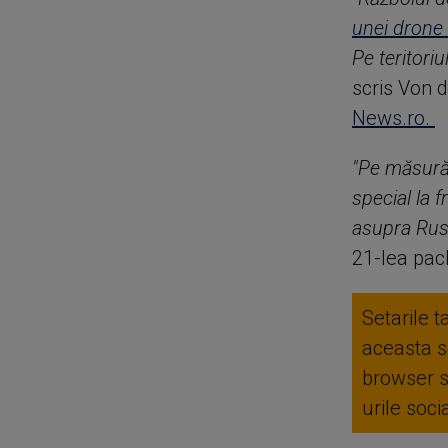
unei drone 
Pe teritori
scris Von 
News.ro.
"Pe măsură
special la 
asupra Rusi
21-lea pac
Setarile t
aceasta se
browser 
urile soc