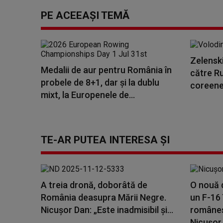
PE ACEEAȘI TEMĂ
Zelenski
Medalii de aur pentru România în
către Ru
probele de 8+1, dar și la dublu
coreene 
mixt, la Europenele de...
TE-AR PUTEA INTERESA ȘI
A treia dronă, doborâtă de
O nouă 
România deasupra Mării Negre.
un F-16 
Nicuşor Dan: „Este inadmisibil şi...
românes
Nicușor.