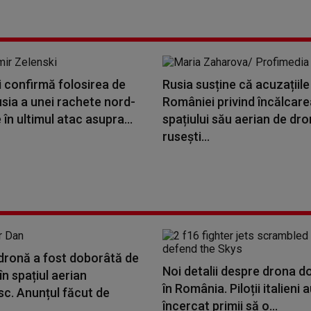
 confirmă folosirea de
Rusia susține că acuzațiile
sia a unei rachete nord-
României privind încălcare
în ultimul atac asupra...
spațiului său aerian de dr
rusești...
dronă a fost doborâtă de
Noi detalii despre drona 
în spațiul aerian
în România. Piloții italieni 
c. Anunțul făcut de
încercat primii să o...
..