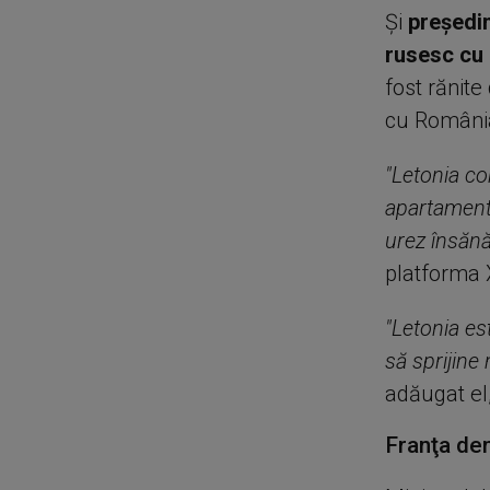
Și
preşedin
rusesc cu 
fost rănite
cu Români
"Letonia c
apartamente
urez însănăt
platforma 
"Letonia es
să sprijine
adăugat el,
Franţa den