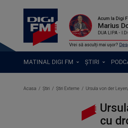
Acum la Digi 
Marius D
DUA LIPA - I.D.G
Vrei să asculți mai ușor?
Desc
MATINAL DIGI FM
ȘTIRI
PODC
Acasa
Știri
Știri Externe
Ursula von der Leyen, du
Ursul
cu dr