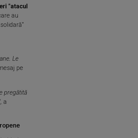
ri "atacul
 care au
 solidară"
ane. Le
 mesaj pe
e pregătită
,
a
uropene