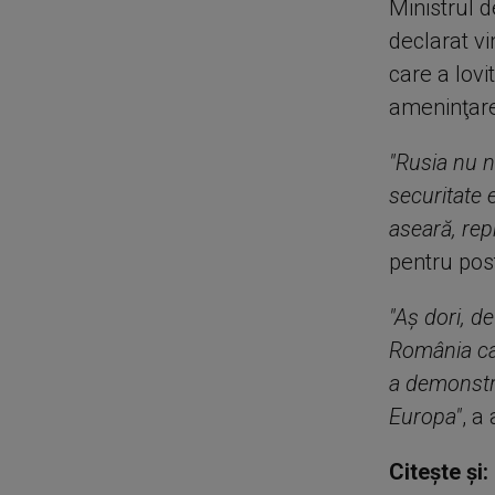
Ministrul 
declarat vi
care a lovi
ameninţare
"Rusia nu n
securitate
aseară, rep
pentru pos
"Aş dori, d
România ca 
a demonstra
Europa"
, a
Citește și: