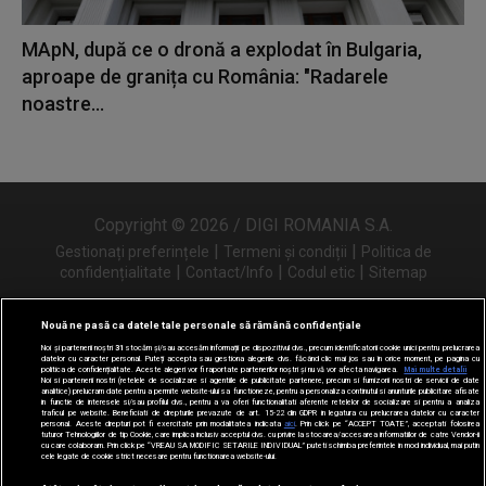
MApN, după ce o dronă a explodat în Bulgaria,
aproape de granița cu România: "Radarele
noastre...
Copyright © 2026 / DIGI ROMANIA S.A.
|
|
Gestionați preferințele
Termeni și condiții
Politica de
|
|
|
confidențialitate
Contact/Info
Codul etic
Sitemap
Nouă ne pasă ca datele tale personale să rămână confidențiale
Noi și partenerii noștri
31
stocăm și/sau accesăm informații pe dispozitivul dvs., precum identificatorii cookie unici pentru prelucrarea
Urmărește-ne și pe
datelor cu caracter personal. Puteți accepta sau gestiona alegerile dvs. făcând clic mai jos sau în orice moment, pe pagina cu
politica de confidențialitate. Aceste alegeri vor fi raportate partenerilor noștri și nu vă vor afecta navigarea.
Mai multe detalii
Noi si partenerii nostri (retelele de socializare si agentiile de publicitate partenere, precum si furnizorii nostri de servicii de date
analitice) prelucram date pentru a permite website-ului sa functioneze, pentru a personaliza continutul si anunturile publicitare afisate
in functie de interesele si/sau profilul dvs., pentru a va oferi functionalitati aferente retelelor de socializare si pentru a analiza
traficul pe website. Beneficiati de drepturile prevazute de art. 15-22 din GDPR in legatura cu prelucrarea datelor cu caracter
personal. Aceste drepturi pot fi exercitate prin modalitatea indicata
aici
. Prin click pe “ACCEPT TOATE”, acceptati folosirea
tuturor Tehnologiilor de tip Cookie, care implica inclusiv acceptul dvs. cu privire la stocarea/accesarea informatiilor de catre Vendor-ii
cu care colaboram. Prin click pe “VREAU SA MODIFIC SETARILE INDIVIDUAL” puteti schimba preferintele in mod individual, mai putin
cele legate de cookie strict necesare pentru functionarea website-ului.