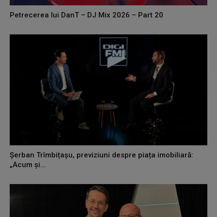
Petrecerea lui DanT – DJ Mix 2026 – Part 20
Șerban Trîmbițașu, previziuni despre piața imobiliară:
„Acum și...