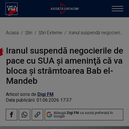
Acasa
Știri
Știri Externe
Iranul suspendă negocierile de pace cu SUA şi ameninţă că va bloca şi strâmtoarea Bab el-Mandeb
Iranul suspendă negocierile de
pace cu SUA şi ameninţă că va
bloca şi strâmtoarea Bab el-
Mandeb
Articol scris de
Digi FM
Data publicării:
01.06.2026 17:37
Adaugă
Digi FM
ca sursă preferată în
Google