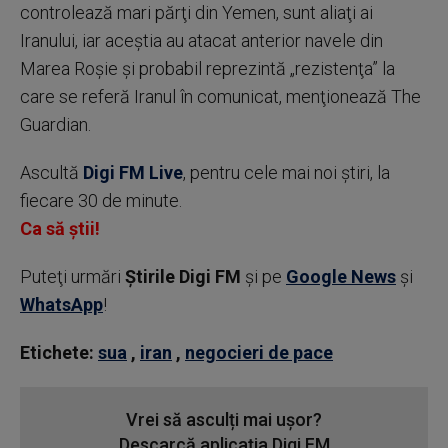
controlează mari părţi din Yemen, sunt aliaţi ai
Iranului, iar aceştia au atacat anterior navele din
Marea Roşie şi probabil reprezintă „rezistenţa” la
care se referă Iranul în comunicat, menţionează The
Guardian.
Ascultă
Digi FM Live
, pentru cele mai noi știri, la
fiecare 30 de minute.
Ca să știi!
Puteţi urmări
Știrile Digi FM
şi pe
Google News
şi
WhatsApp
!
Etichete:
sua
,
iran
,
negocieri de pace
Vrei să asculți mai ușor?
Descarcă aplicația Digi FM