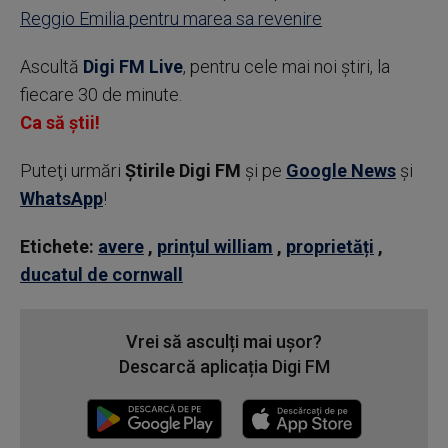
Reggio Emilia pentru marea sa revenire
Ascultă
Digi FM Live
, pentru cele mai noi știri, la
fiecare 30 de minute.
Ca să știi!
Puteţi urmări
Știrile Digi FM
şi pe
Google News
şi
WhatsApp
!
Etichete:
avere
,
prințul william
,
proprietăți
,
ducatul de cornwall
Vrei să asculți mai ușor?
Descarcă aplicația Digi FM