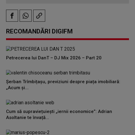
RECOMANDĂRI DIGIFM
Petrecerea lui DanT – DJ Mix 2026 – Part 20
Șerban Trîmbițașu, previziuni despre piața imobiliară:
„Acum și...
Cum să supraviețuiești „iernii economice”: Adrian
Asoltanie te învață...