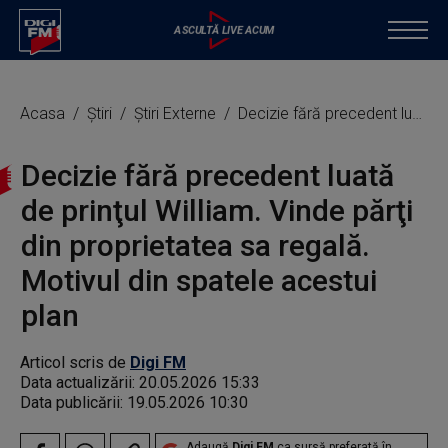
Acasa
Știri
Știri Externe
Decizie fără precedent luată de prinţul William. Vinde părţi din proprietatea sa regală. Motivul din spatele acestui plan
Decizie fără precedent luată
de prinţul William. Vinde părţi
din proprietatea sa regală.
Motivul din spatele acestui
plan
Articol scris de
Digi FM
Data actualizării:
20.05.2026 15:33
Data publicării:
19.05.2026 10:30
Adaugă
Digi FM
ca sursă preferată în