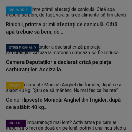
DIGI WORLD
Rinichii, printre primii afectați de caniculă. Câtă
apă trebuie să bem, de...
STIRILE KANAL D
Camera Deputaților a declarat criză pe piața
carburanților. Acciza la...
PROFM
Ce nu-i lipsește Monicăi Anghel din frigider, după
ce a slăbit 40 kg...
DIGI LIFE