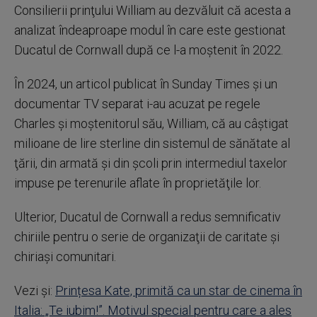
Consilierii prinţului William au dezvăluit că acesta a
analizat îndeaproape modul în care este gestionat
Ducatul de Cornwall după ce l-a moştenit în 2022.
În 2024, un articol publicat în Sunday Times şi un
documentar TV separat i-au acuzat pe regele
Charles şi moştenitorul său, William, că au câştigat
milioane de lire sterline din sistemul de sănătate al
ţării, din armată şi din şcoli prin intermediul taxelor
impuse pe terenurile aflate în proprietăţile lor.
Ulterior, Ducatul de Cornwall a redus semnificativ
chiriile pentru o serie de organizaţii de caritate şi
chiriaşi comunitari.
Vezi și:
Prințesa Kate, primită ca un star de cinema în
Italia: „Te iubim!”. Motivul special pentru care a ales