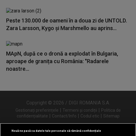
Peste 130.000 de oameni în a doua zi de UNTOLD.
Zara Larsson, Kygo și Marshmello au aprins...
MApN, după ce o dronă a explodat în Bulgaria,
aproape de granița cu România: "Radarele
noastre...
Copyright © 2026 / DIGI ROMANIA S.A.
|
|
Gestionați preferințele
Termeni și condiții
Politica de
|
|
|
confidențialitate
Contact/Info
Codul etic
Sitemap
Nouă ne pasă ca datele tale personale să rămână confidențiale