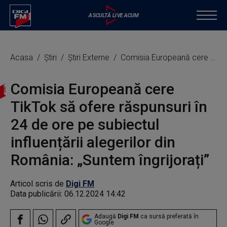
Acasa
Știri
Știri Externe
Comisia Europeană cere TikTok să ofere răspunsuri în 24 de ore pe subiectul influențării alegerilor din România: „Suntem îngrijorați”
Comisia Europeană cere
TikTok să ofere răspunsuri în
24 de ore pe subiectul
influențării alegerilor din
România: „Suntem îngrijorați”
Articol scris de
Digi FM
Data publicării:
06.12.2024 14:42
Adaugă
Digi FM
ca sursă preferată în
Google