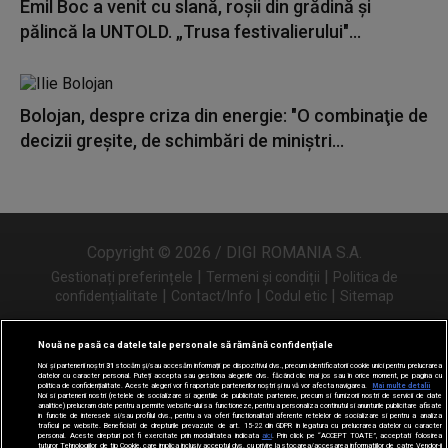
Emil Boc a venit cu slană, roșii din grădină și
pălincă la UNTOLD. „Trusa festivalierului"...
Bolojan, despre criza din energie: "O combinaţie de
decizii greşite, de schimbări de miniştri...
Copyright © 2026 / DIGI ROMANIA S.A.
|
|
Gestionați preferințele
Termeni și condiții
Politica de
|
|
|
confidențialitate
Contact/Info
Codul etic
Sitemap
Nouă ne pasă ca datele tale personale să rămână confidențiale
Noi și partenerii noștri
31
stocăm și/sau accesăm informații pe dispozitivul dvs., precum identificatorii cookie unici pentru prelucrarea
Urmărește-ne și pe
datelor cu caracter personal. Puteți accepta sau gestiona alegerile dvs. făcând clic mai jos sau în orice moment, pe pagina cu
politica de confidențialitate. Aceste alegeri vor fi raportate partenerilor noștri și nu vă vor afecta navigarea.
Mai multe detalii
Noi si partenerii nostri (retelele de socializare si agentiile de publicitate partenere, precum si furnizorii nostri de servicii de date
analitice) prelucram date pentru a permite website-ului sa functioneze, pentru a personaliza continutul si anunturile publicitare afisate
in functie de interesele si/sau profilul dvs., pentru a va oferi functionalitati aferente retelelor de socializare si pentru a analiza
traficul pe website. Beneficiati de drepturile prevazute de art. 15-22 din GDPR in legatura cu prelucrarea datelor cu caracter
personal. Aceste drepturi pot fi exercitate prin modalitatea indicata
aici
. Prin click pe “ACCEPT TOATE”, acceptati folosirea
tuturor Tehnologiilor de tip Cookie, care implica inclusiv acceptul dvs. cu privire la stocarea/accesarea informatiilor de catre Vendor-ii