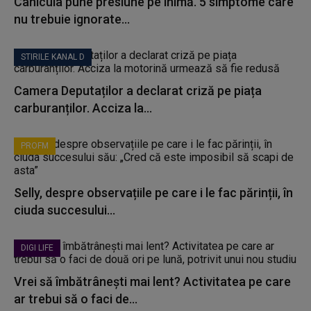
Canicula pune presiune pe inimă. 5 simptome care
nu trebuie ignorate...
STIRILE KANAL D
Camera Deputaților a declarat criză pe piața
carburanților. Acciza la...
PROFM
Selly, despre observațiile pe care i le fac părinții, în
ciuda succesului...
DIGI LIFE
Vrei să îmbătrânești mai lent? Activitatea pe care
ar trebui să o faci de...