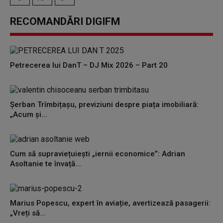
RECOMANDĂRI DIGIFM
Petrecerea lui DanT – DJ Mix 2026 – Part 20
Șerban Trîmbițașu, previziuni despre piața imobiliară:
„Acum și...
Cum să supraviețuiești „iernii economice”: Adrian
Asoltanie te învață...
Marius Popescu, expert în aviație, avertizează pasagerii:
„Vreți să...