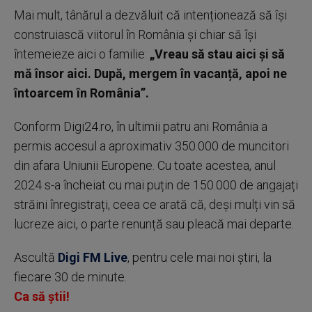
Mai mult, tânărul a dezvăluit că intenționează să își
construiască viitorul în România și chiar să își
întemeieze aici o familie:
„Vreau să stau aici și să
mă însor aici. După, mergem în vacanță, apoi ne
întoarcem în România”.
Conform Digi24.ro, în ultimii patru ani România a
permis accesul a aproximativ 350.000 de muncitori
din afara Uniunii Europene. Cu toate acestea, anul
2024 s-a încheiat cu mai puțin de 150.000 de angajați
străini înregistrați, ceea ce arată că, deși mulți vin să
lucreze aici, o parte renunță sau pleacă mai departe.
Ascultă
Digi FM Live
, pentru cele mai noi știri, la
fiecare 30 de minute.
Ca să știi!