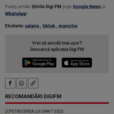
Puteţi urmări
Știrile Digi FM
şi pe
Google News
şi
WhatsApp
!
Etichete:
salariu
,
tiktok
,
muncitor
Vrei să asculți mai ușor?
Descarcă aplicația Digi FM
RECOMANDĂRI DIGIFM