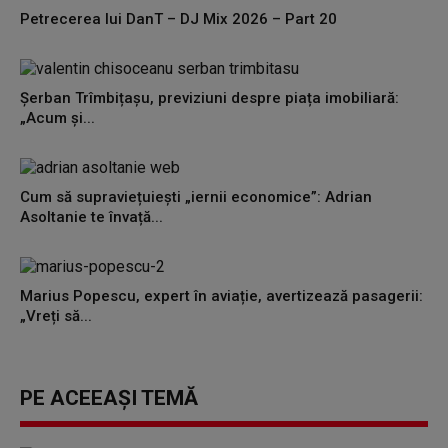
Petrecerea lui DanT – DJ Mix 2026 – Part 20
Șerban Trîmbițașu, previziuni despre piața imobiliară:
„Acum și...
Cum să supraviețuiești „iernii economice”: Adrian
Asoltanie te învață...
Marius Popescu, expert în aviație, avertizează pasagerii:
„Vreți să...
PE ACEEAȘI TEMĂ