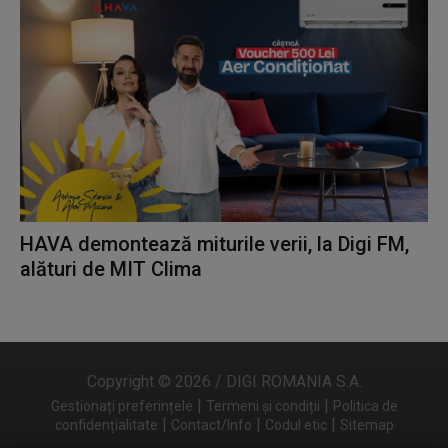
HAVA demontează miturile verii, la Digi FM,
alături de MIT Clima
Copyright © 2026 / DIGI ROMANIA S.A.
|
|
Gestionați preferințele
Termeni și condiții
Politica de
|
|
|
confidențialitate
Contact/Info
Codul etic
Sitemap