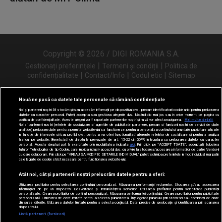
Copyright © 2026 / DIGI ROMANIA S.A.
|
|
Gestionați preferințele
Termeni și condiții
Politica de
|
|
|
confidențialitate
Contact/Info
Codul etic
Sitemap
Nouă ne pasă ca datele tale personale să rămână confidențiale
Noi și partenerii noștri
31
stocăm și/sau accesăm informații pe dispozitivul dvs., precum identificatorii cookie unici pentru prelucrarea
Urmărește-ne și pe
datelor cu caracter personal. Puteți accepta sau gestiona alegerile dvs. făcând clic mai jos sau în orice moment, pe pagina cu
politica de confidențialitate. Aceste alegeri vor fi raportate partenerilor noștri și nu vă vor afecta navigarea.
Mai multe detalii
Noi si partenerii nostri (retelele de socializare si agentiile de publicitate partenere, precum si furnizorii nostri de servicii de date
analitice) prelucram date pentru a permite website-ului sa functioneze, pentru a personaliza continutul si anunturile publicitare afisate
in functie de interesele si/sau profilul dvs., pentru a va oferi functionalitati aferente retelelor de socializare si pentru a analiza
traficul pe website. Beneficiati de drepturile prevazute de art. 15-22 din GDPR in legatura cu prelucrarea datelor cu caracter
personal. Aceste drepturi pot fi exercitate prin modalitatea indicata
aici
. Prin click pe “ACCEPT TOATE”, acceptati folosirea
tuturor Tehnologiilor de tip Cookie, care implica inclusiv acceptul dvs. cu privire la stocarea/accesarea informatiilor de catre Vendor-ii
cu care colaboram. Prin click pe “VREAU SA MODIFIC SETARILE INDIVIDUAL” puteti schimba preferintele in mod individual, mai putin
cele legate de cookie strict necesare pentru functionarea website-ului.
Atât noi, cât și partenerii noștri prelucrăm datele pentru a oferi:
Utilizarea profilurilor pentru selectarea conținutului personalizat. Măsurarea performanței reclamelor. Stocarea și/sau accesarea
informațiilor de pe un dispozitiv. Dezvoltarea și îmbunătățirea serviciilor. Utilizarea profilurilor pentru selectarea publicității
personalizate. Crearea profilurilor de conținut personalizat. Măsurarea performanței conținutului. Crearea profilurilor pentru publicitate
personalizată. Utilizarea de date limitate pentru a selecta publicitatea. Înțelegerea publicului prin statistici sau combinații de date
din surse diferite. Utilizarea datelor limitate pentru a selecta conținutul. Date precise de geolocație și identificarea prin scanarea
dispozitivului.
Listă parteneri (furnizori)