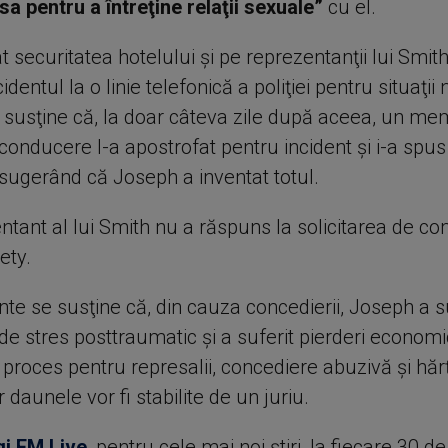
sa pentru a întreţine relaţii sexuale”
cu el.
t securitatea hotelului şi pe reprezentanţii lui Smith
identul la o linie telefonică a poliţiei pentru situaţii
l susţine că, la doar câteva zile după aceea, un me
conducere l-a apostrofat pentru incident şi i-a spus 
 sugerând că Joseph a inventat totul.
tant al lui Smith nu a răspuns la solicitarea de com
ety.
te se susţine că, din cauza concedierii, Joseph a s
e stres posttraumatic şi a suferit pierderi economi
 proces pentru represalii, concediere abuzivă şi hăr
r daunele vor fi stabilite de un juriu.
gi FM Live
, pentru cele mai noi știri, la fiecare 30 d