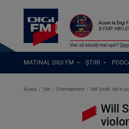
Acum la Digi 
B-O-B FEAT HA
Vrei să asculți mai ușor?
Desc
MATINAL DIGI FM
ȘTIRI
PODC
Acasa
Știri
Entertainment
Will Smith, dat în 
Will 
violo