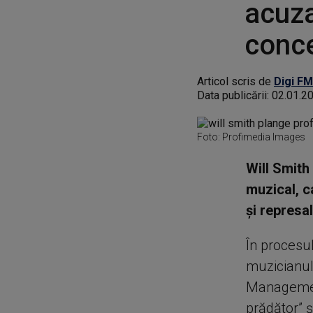
acuza
conce
Articol scris de
Digi FM
Data publicării:
02.01.2
Foto: Profimedia Images
Will Smith
muzical, c
şi represal
În procesul
muzicianul
Management
prădător” ş