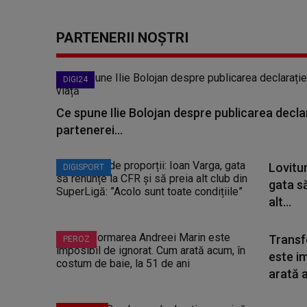
PARTENERII NOȘTRI
DIGI24
Ce spune Ilie Bolojan despre publicarea declar
partenerei...
Lovitur
DIGISPORT
gata să
alt...
Transf
PEROZ
este i
arată a