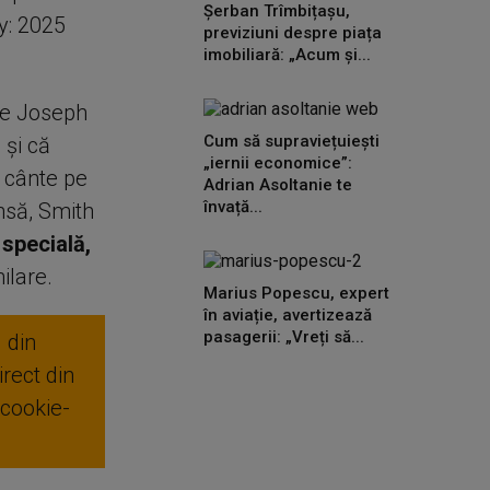
Șerban Trîmbițașu,
y: 2025
previziuni despre piața
imobiliară: „Acum și...
pe Joseph
Cum să supraviețuiești
 şi că
„iernii economice”:
ă cânte pe
Adrian Asoltanie te
învață...
nsă, Smith
 specială,
ilare.
Marius Popescu, expert
în aviație, avertizează
pasagerii: „Vreți să...
 din
rect din
 cookie-