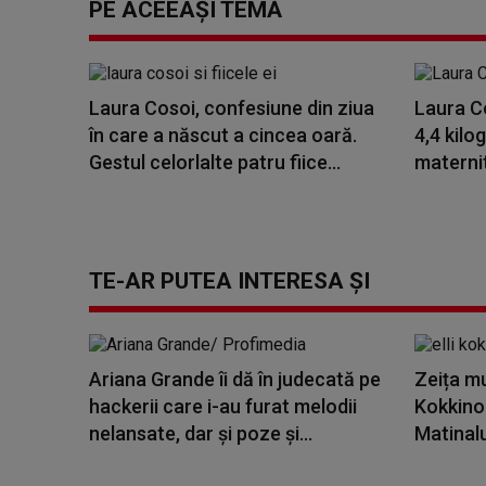
PE ACEEAȘI TEMĂ
Laura Cosoi, confesiune din ziua
Laura Co
în care a născut a cincea oară.
4,4 kilo
Gestul celorlalte patru fiice...
maternit
TE-AR PUTEA INTERESA ȘI
Ariana Grande îi dă în judecată pe
Zeița muz
hackerii care i-au furat melodii
Kokkinou
nelansate, dar și poze și...
Matinalu