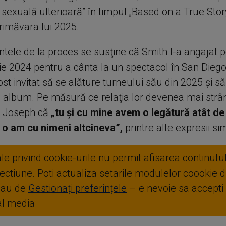
 sexuală ulterioară” în timpul „Based on a True Stor
rimăvara lui 2025.
tele de la proces se susţine că Smith l-a angajat 
ie 2024 pentru a cânta la un spectacol în San Diego
fost invitat să se alăture turneului său din 2025 şi s
ău album. Pe măsură ce relaţia lor devenea mai strâ
ui Joseph că
„tu şi cu mine avem o legătură atât de
 o am cu nimeni altcineva”,
printre alte expresii sim
ale privind cookie-urile nu permit afisarea continutul
ctiune. Poti actualiza setarile modulelor coookie di
sau de
Gestionați preferințele
– e nevoie sa accepti
ial media