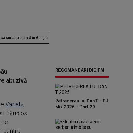
ca sursă preferată în Google
RECOMANDĂRI DIGIFM
său
ere abuzivă
Petrecerea lui DanT – DJ
 de
Variety
,
Mix 2026 – Part 20
all Studios
 de
h pentru