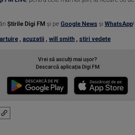
ări
Știrile Digi FM
şi pe
Google News
şi
WhatsApp
!
artuire
,
acuzatii
,
will smith
,
stiri vedete
Vrei să asculți mai ușor?
Descarcă aplicația Digi FM