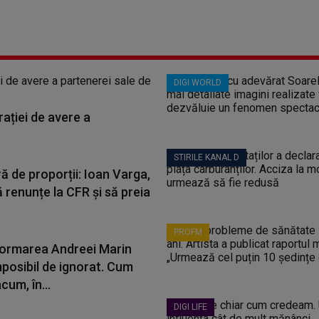
DIGI WORLD
ației de avere a
STIRILE KANAL D
ă de proporții: Ioan Varga,
 renunțe la CFR și să preia
PROFM
ormarea Andreei Marin
mposibil de ignorat. Cum
cum, în...
DIGI LIFE