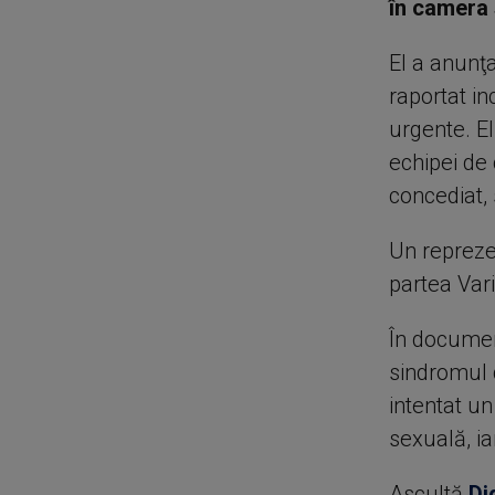
în camera 
El a anunţa
raportat inc
urgente. E
echipei de 
concediat,
Un reprezen
partea Vari
În documen
sindromul d
intentat un
sexuală, ia
Ascultă
Di