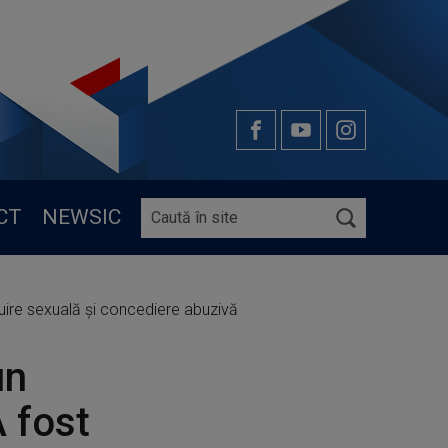
CT
NEWSIC
țuire sexuală și concediere abuzivă
un
A fost