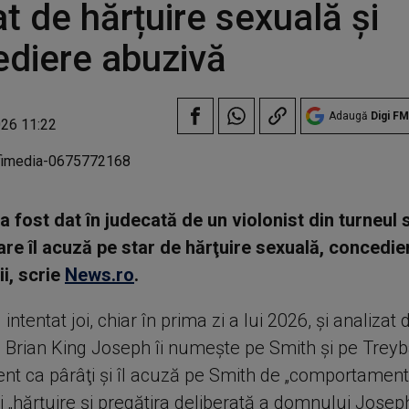
t de hărțuire sexuală și
diere abuzivă
Adaugă
Digi FM
026 11:22
 a fost dat în judecată de un violonist din turneul 
are îl acuză pe star de hărţuire sexuală, concedi
ii, scrie
News.ro
.
 intentat joi, chiar în prima zi a lui 2026, şi analizat
 Brian King Joseph îi numeşte pe Smith şi pe Treyb
 ca pârâţi şi îl acuză pe Smith de „comportament
i „hărţuire şi pregătira deliberată a domnului Josep