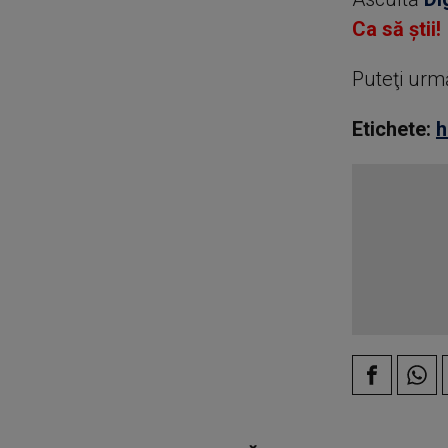
Ca să știi!
Puteţi urm
Etichete:
h