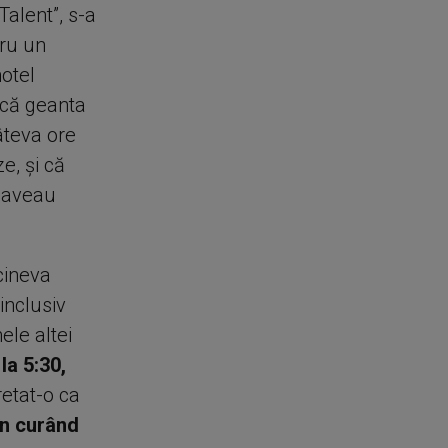
Talent”, s-a
tru un
otel
e că geanta
âteva ore
e, şi că
e aveau
cineva
inclusiv
le altei
la 5:30,
retat-o ca
în curând