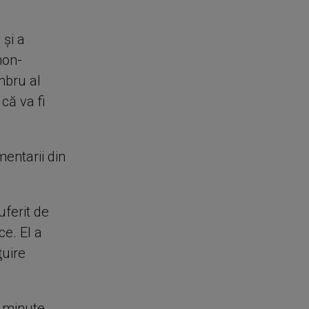
 şi a
 non-
mbru al
că va fi
entarii din
uferit de
ce. El a
ţuire
e minute.