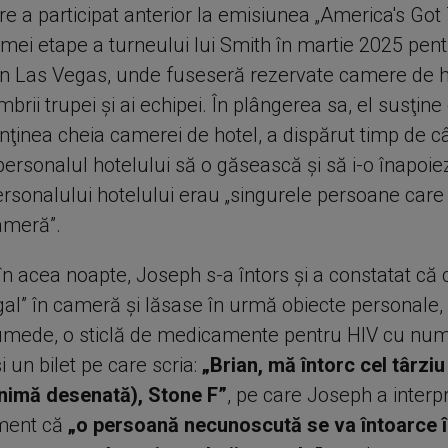
e a participat anterior la emisiunea „America's Got 
imei etape a turneului lui Smith în martie 2025 pen
în Las Vegas, unde fuseseră rezervate camere de h
rii trupei şi ai echipei. În plângerea sa, el susţin
onţinea cheia camerei de hotel, a dispărut timp de c
personalul hotelului să o găsească şi să i-o înapoiez
rsonalului hotelului erau „singurele persoane car
ameră”.
în acea noapte, Joseph s-a întors şi a constatat că 
egal” în cameră şi lăsase în urmă obiecte personale, 
umede, o sticlă de medicamente pentru HIV cu nume
 un bilet pe care scria:
„Brian, mă întorc cel târziu 
inimă desenată), Stone F”
, pe care Joseph a interp
sment că
„o persoană necunoscută se va întoarce 