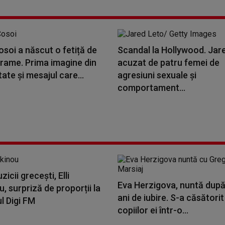
soi a născut o fetiță de
Scandal la Hollywood. Jar
grame. Prima imagine din
acuzat de patru femei de
ate și mesajul care...
agresiuni sexuale și
comportament...
icii grecești, Elli
Eva Herzigova, nuntă după
, surpriză de proporții la
ani de iubire. S-a căsătorit
l Digi FM
copiilor ei într-o...