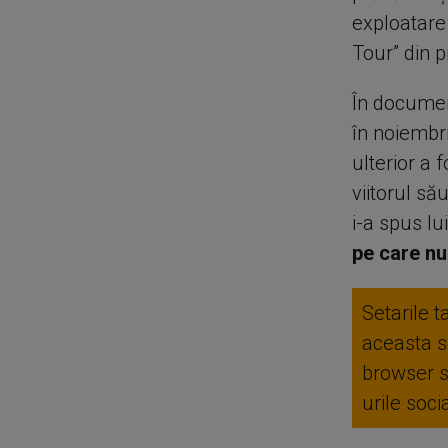
exploatare
Tour” din p
În documen
în noiembr
ulterior a 
viitorul s
i-a spus l
pe care nu
Setarile t
aceasta se
browser 
urile soc