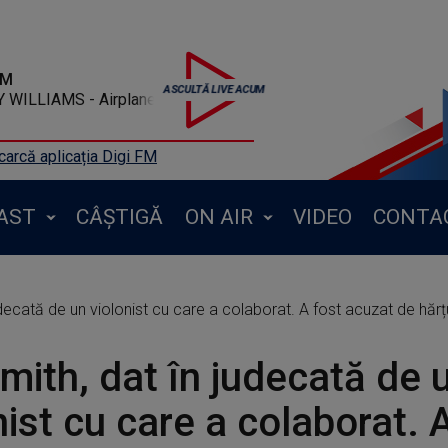
FM
YLEY WILLIAMS - Airplanes
arcă aplicația Digi FM
AST
CÂȘTIGĂ
ON AIR
VIDEO
CONTA
judecată de un violonist cu care a colaborat. A fost acuzat de hăr
Smith, dat în judecată de 
nist cu care a colaborat. 