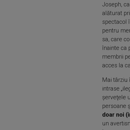
Joseph, car
alăturat pr
spectacol 
pentru memb
sa, care c
înainte ca 
membrii pe
acces la c
Mai târziu 
intrase „il
şerveţele 
persoane şi
doar noi (
un averti