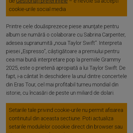
de
Gestionați preferințele
– e nevoie sa accepti
cookie-urile social media
Printre cele douăsprezece piese anunţate pentru
album se numără o colaborare cu Sabrina Carpenter,
adesea supranumită „noua Taylor Swift”. Interpreta
piesei „Espresso”, câştigătoare a premiului pentru
cea mai bună interpretare pop la premiile Grammy
2025, este o prietenă apropiată a lui Taylor Swift. De
fapt, i-a cântat în deschidere la unul dintre concertele
din Eras Tour, cel mai profitabil turneu mondial din
istorie, cu încasări de peste un miliard de dolari.
Setarile tale privind cookie-urile nu permit afisarea
continutul din aceasta sectiune. Poti actualiza
setarile modulelor coookie direct din browser sau