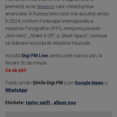
premieră, scrie
News.ro
, care citează presa
americană. În fruntea listei celor mai ascultaţi artişti
în 2024, conform Federaţiei Internaţionale a
Industriei Fonografice (IFPI), interpreta pieselor
„Anti-Hero”, „Shake It Off” şi „Blank Space” continuă
să doboare recordurile industriei muzicale.
Ascultă
Digi FM Live
, pentru cele mai noi știri, la
fiecare 30 de minute.
Ca să știi!
Puteţi urmări
Știrile Digi FM
şi pe
Google News
şi
WhatsApp
!
Etichete:
taylor swift
,
album nou