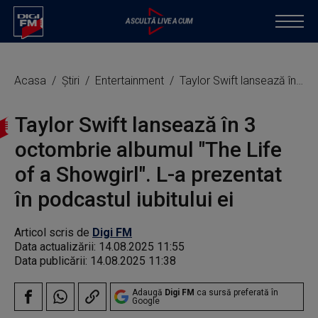
Acasa
Știri
Entertainment
Taylor Swift lansează în 3 octombrie albumul "The Life of a Showgirl". L-a prezentat în podcastul iubitului ei
Taylor Swift lansează în 3
octombrie albumul "The Life
of a Showgirl". L-a prezentat
în podcastul iubitului ei
Articol scris de
Digi FM
Data actualizării:
14.08.2025 11:55
Data publicării:
14.08.2025 11:38
Adaugă
Digi FM
ca sursă preferată în
Google