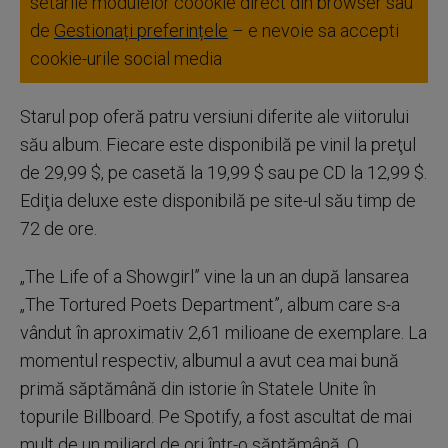
setarile modulelor coookie direct din browser sau
de
Gestionați preferințele
– e nevoie sa accepti
cookie-urile social media
Starul pop oferă patru versiuni diferite ale viitorului
său album. Fiecare este disponibilă pe vinil la preţul
de 29,99 $, pe casetă la 19,99 $ sau pe CD la 12,99 $.
Ediţia deluxe este disponibilă pe site-ul său timp de
72 de ore.
„The Life of a Showgirl” vine la un an după lansarea
„The Tortured Poets Department”, album care s-a
vândut în aproximativ 2,61 milioane de exemplare. La
momentul respectiv, albumul a avut cea mai bună
primă săptămână din istorie în Statele Unite în
topurile Billboard. Pe Spotify, a fost ascultat de mai
mult de un miliard de ori într-o săptămână. O