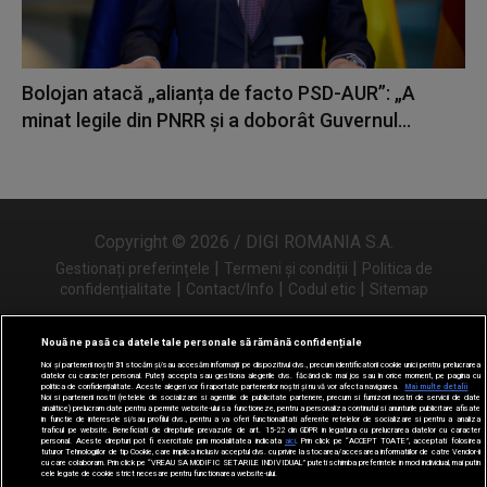
Bolojan atacă „alianța de facto PSD-AUR”: „A
minat legile din PNRR și a doborât Guvernul...
Copyright © 2026 / DIGI ROMANIA S.A.
|
|
Gestionați preferințele
Termeni și condiții
Politica de
|
|
|
confidențialitate
Contact/Info
Codul etic
Sitemap
Nouă ne pasă ca datele tale personale să rămână confidențiale
Noi și partenerii noștri
31
stocăm și/sau accesăm informații pe dispozitivul dvs., precum identificatorii cookie unici pentru prelucrarea
Urmărește-ne și pe
datelor cu caracter personal. Puteți accepta sau gestiona alegerile dvs. făcând clic mai jos sau în orice moment, pe pagina cu
politica de confidențialitate. Aceste alegeri vor fi raportate partenerilor noștri și nu vă vor afecta navigarea.
Mai multe detalii
Noi si partenerii nostri (retelele de socializare si agentiile de publicitate partenere, precum si furnizorii nostri de servicii de date
analitice) prelucram date pentru a permite website-ului sa functioneze, pentru a personaliza continutul si anunturile publicitare afisate
in functie de interesele si/sau profilul dvs., pentru a va oferi functionalitati aferente retelelor de socializare si pentru a analiza
traficul pe website. Beneficiati de drepturile prevazute de art. 15-22 din GDPR in legatura cu prelucrarea datelor cu caracter
personal. Aceste drepturi pot fi exercitate prin modalitatea indicata
aici
. Prin click pe “ACCEPT TOATE”, acceptati folosirea
tuturor Tehnologiilor de tip Cookie, care implica inclusiv acceptul dvs. cu privire la stocarea/accesarea informatiilor de catre Vendor-ii
cu care colaboram. Prin click pe “VREAU SA MODIFIC SETARILE INDIVIDUAL” puteti schimba preferintele in mod individual, mai putin
cele legate de cookie strict necesare pentru functionarea website-ului.