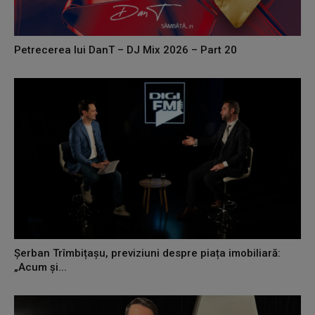
Petrecerea lui DanT – DJ Mix 2026 – Part 20
Șerban Trîmbițașu, previziuni despre piața imobiliară:
„Acum și...