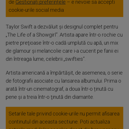
de
Gestionați preferințele
– e nevoie sa accepti
cookie-urile social media
Taylor Swift a dezvăluit şi designul complet pentru
„The Life of a Showgirl”. Artista apare într-o rochie cu
pietre preţioase într-o cadă umplută cu apă, un mix
de glamour şi melancolie care i-a cucerit pe fanii ei
din întreaga lume, celebrii „swifties”.
Artista americană a împărtăşit, de asemenea, o serie
de fotografii asociate cu lansarea albumului. Prima o
arată într-un cinematograf, a doua într-o ținută cu
pene şi a treia într-o ţinută din diamante.
Setarile tale privind cookie-urile nu permit afisarea
continutul din aceasta sectiune. Poti actualiza