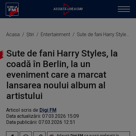
Acasa
Știri
Entertainment
Sute de fani Harry Styles, la coadă în Berlin, la un eveniment care a marcat lansarea noului album al artistului
Sute de fani Harry Styles, la
coadă în Berlin, la un
eveniment care a marcat
lansarea noului album al
artistului
Articol scris de
Digi FM
Data actualizării:
07.03.2026 15:09
Data publicării:
07.03.2026 12:51
Adaugă
Digi FM
ca sursă preferată în