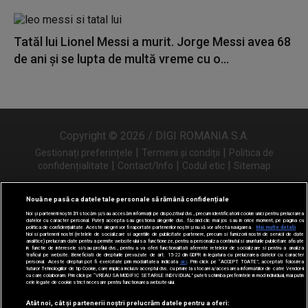
Tatăl lui Lionel Messi a murit. Jorge Messi avea 68
de ani și se lupta de multă vreme cu o...
Copyright © 2026 / DIGI ROMANIA S.A.
|
|
Gestionați preferințele
Termeni și condiții
Politica de
|
|
|
confidențialitate
Contact/Info
Codul etic
Sitemap
Nouă ne pasă ca datele tale personale să rămână confidențiale
Noi și partenerii noștri
31
stocăm și/sau accesăm informații pe dispozitivul dvs., precum identificatorii cookie unici pentru prelucrarea
Urmărește-ne și pe
datelor cu caracter personal. Puteți accepta sau gestiona alegerile dvs. făcând clic mai jos sau în orice moment, pe pagina cu
politica de confidențialitate. Aceste alegeri vor fi raportate partenerilor noștri și nu vă vor afecta navigarea.
Mai multe detalii
Noi si partenerii nostri (retelele de socializare si agentiile de publicitate partenere, precum si furnizorii nostri de servicii de date
analitice) prelucram date pentru a permite website-ului sa functioneze, pentru a personaliza continutul si anunturile publicitare afisate
in functie de interesele si/sau profilul dvs., pentru a va oferi functionalitati aferente retelelor de socializare si pentru a analiza
traficul pe website. Beneficiati de drepturile prevazute de art. 15-22 din GDPR in legatura cu prelucrarea datelor cu caracter
personal. Aceste drepturi pot fi exercitate prin modalitatea indicata
aici
. Prin click pe “ACCEPT TOATE”, acceptati folosirea
tuturor Tehnologiilor de tip Cookie, care implica inclusiv acceptul dvs. cu privire la stocarea/accesarea informatiilor de catre Vendor-ii
cu care colaboram. Prin click pe “VREAU SA MODIFIC SETARILE INDIVIDUAL” puteti schimba preferintele in mod individual, mai putin
cele legate de cookie strict necesare pentru functionarea website-ului.
Atât noi, cât și partenerii noștri prelucrăm datele pentru a oferi: