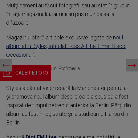
Mulţi oameni au făcut fotografii sau au stat în grupuri
în faţa magazinului, iar unii au pus muzica sa la
difuzoare.
Magazinul oferă articole exclusive legate de
noul
album al lui Syles, intitulat "Kiss All the Time. Disco,
Occasional".
Fanii Harry Styles, la Berlin. Profimedia
Styles a cântat vineri seară la Manchester pentru a-
şi promova noul album despre care a spus că a fost
inspirat de timpul petrecut anterior la Berlin. Părţi din
album au fost înregistrate şi la studiourile Hansa din
Berlin.
Ascultă
Digi FM Live
, pentru cele mai noi știri, la