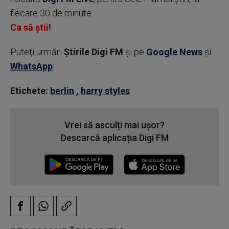
fiecare 30 de minute.
Ca să știi!
Puteţi urmări
Știrile Digi FM
şi pe
Google News
şi
WhatsApp
!
Etichete:
berlin
,
harry styles
Vrei să asculți mai ușor?
Descarcă aplicația Digi FM