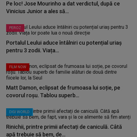
Pe loc! Jose Mourinho a dat verdictul, după ce
Vinicius Junior a ales să...
PEROZ
Portalul Leului aduce întâlniri cu potențial uriaș
pentru 3 zodii. Viața...
FILM NOW
Matt Damon, eclipsat de frumoasa lui soție, pe
covorul roșu. Tablou superb...
DIGI WORLD
Rinichii, printre primii afectați de caniculă. Câtă
apă trebuie să bem, de...