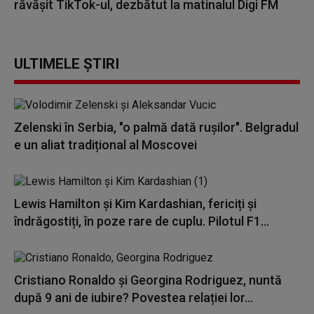
răvășit TikTok-ul, dezbătut la matinalul Digi FM
ULTIMELE ȘTIRI
Zelenski în Serbia, "o palmă dată rușilor". Belgradul
e un aliat tradițional al Moscovei
Lewis Hamilton și Kim Kardashian, fericiți și
îndrăgostiți, în poze rare de cuplu. Pilotul F1...
Cristiano Ronaldo și Georgina Rodriguez, nuntă
după 9 ani de iubire? Povestea relației lor...