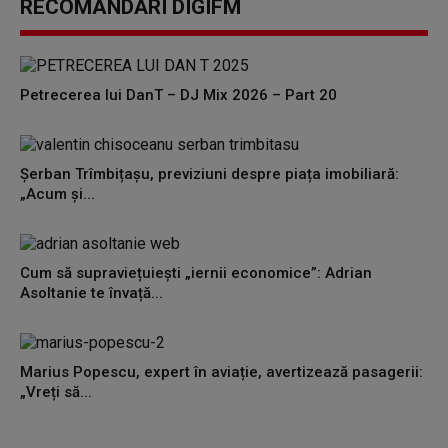
RECOMANDĂRI DIGIFM
Petrecerea lui DanT – DJ Mix 2026 – Part 20
Șerban Trîmbițașu, previziuni despre piața imobiliară:
„Acum și...
Cum să supraviețuiești „iernii economice”: Adrian
Asoltanie te învață...
Marius Popescu, expert în aviație, avertizează pasagerii:
„Vreți să...