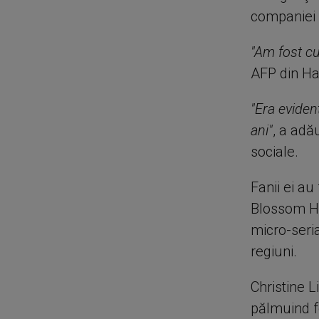
companiei 
"Am fost cu
AFP din Ha
"Era eviden
ani"
, a adă
sociale.
Fanii ei au
Blossom Ha
micro-seria
regiuni.
Christine L
pălmuind f