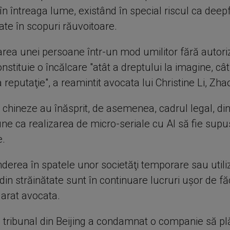
 în întreaga lume, existând în special riscul ca deep
izate în scopuri răuvoitoare.
rea unei persoane într-un mod umilitor fără autori
nstituie o încălcare "atât a dreptului la imagine, cât
a reputaţie", a reamintit avocata lui Christine Li, Zhao
e chineze au înăsprit, de asemenea, cadrul legal, din 
e ca realizarea de micro-seriale cu AI să fie supus
e.
nderea în spatele unor societăţi temporare sau util
din străinătate sunt în continuare lucruri uşor de f
arat avocata.
n tribunal din Beijing a condamnat o companie să p