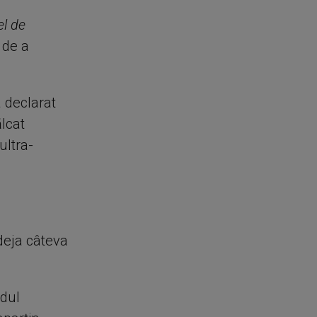
el de
 de a
a declarat
lcat
ultra-
 deja câteva
odul