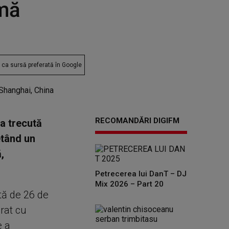
amă
ca sursă preferată în Google
RECOMANDĂRI DIGIFM
na trecută
etând un
,
Petrecerea lui DanT – DJ
Mix 2026 – Part 20
stă de 26 de
erat cu
e a