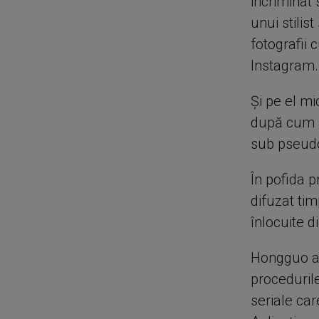
incriminat 
unui stilis
fotografii 
Instagram.
Şi pe el mi
după cum a 
sub pseud
În pofida p
difuzat timp
înlocuite di
Hongguo a 
procedurile
seriale ca