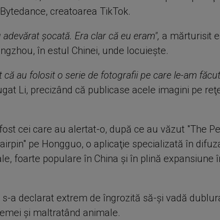
Bytedance, creatoarea TikTok.
 adevărat şocată. Era clar că eu eram",
a mărturisit 
ngzhou, în estul Chinei, unde locuieşte.
t că au folosit o serie de fotografii pe care le-am făc
ugat Li, precizând că publicase acele imagini pe reţ
 fost cei care au alertat-o, după ce au văzut "The P
irpin" pe Hongguo, o aplicaţie specializată în difu
le, foarte populare în China şi în plină expansiune î
i s-a declarat extrem de îngrozită să-şi vadă dublura
emei şi maltratând animale.