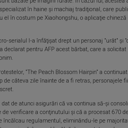
sunt bazate pe imagini furate. În cazul lui, acestea 
t specializat în haine şi machiaj tradiţional, care pub
cu el în costum pe Xiaohongshu, o aplicaţie chineză
cro-serialul l-a înfăţişat drept un personaj "urât" şi "
declarat pentru AFP acest bărbat, care a solicitat s
onim.
rotestelor, "The Peach Blossom Hairpin" a continuat 
 de câteva zile înainte de a fi retras, personajele fiin
scret.
dat de atunci asigurări că va continua să-şi consol
 de verificare a conţinutului şi că a procesat 670 d
re încălcau regulamentul, eliminându-le pe majorita