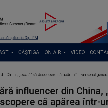
FM
- Endless Summer (Beatmix)
arcă aplicația Digi FM
AST
CÂȘTIGĂ
ON AIR
VIDEO
CONTA
 din China, „șocată” să descopere că apărea într-un serial gener
ără influencer din China,
scopere că apărea într-un