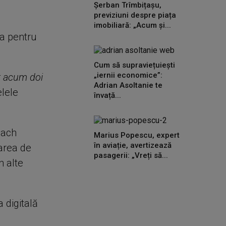
Șerban Trîmbițașu,
previziuni despre piața
imobiliară: „Acum și...
ea pentru
Cum să supraviețuiești
„iernii economice”:
ut acum doi
Adrian Asoltanie te
elele
învață...
each
Marius Popescu, expert
în aviație, avertizează
zarea de
pasagerii: „Vreți să...
n alte
 digitală