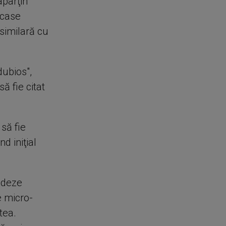
aparţin
licase
 similară cu
dubios",
ă fie citat
să fie
d iniţial
ideze
e micro-
tea.