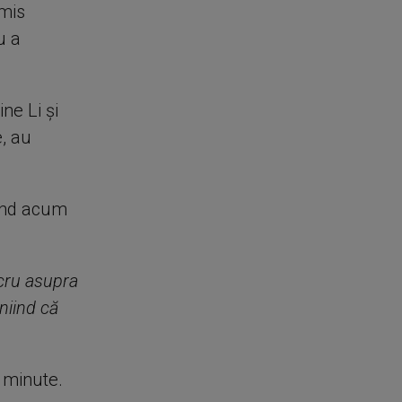
rmis
u a
ne Li şi
, au
iind acum
cru asupra
niind că
e minute.