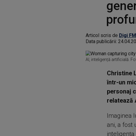
gener
prof
Articol scris de
Digi FM
Data publicării:
24.04.2
AI, inteligență artificială. 
Christine 
într-un mi
personaj cr
relatează 
Imaginea lu
ani, a fost
inteligenţa 