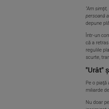
"Am simţit
persoană ar
depune pl
Într-un com
că a retra
regulile pl
scurte, tr
"Urât" 
Pe o piaţă 
miliarde de
Nu doar per