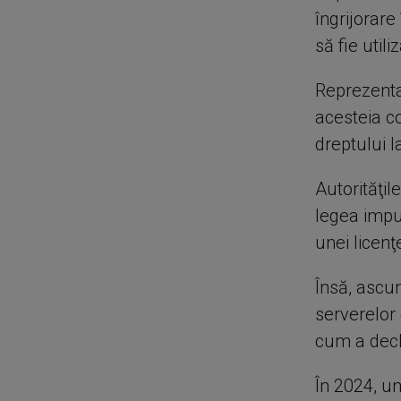
îngrijorare
să fie util
Reprezenta
acesteia co
dreptului l
Autorităţil
legea impun
unei licenţ
Însă, ascu
serverelor 
cum a decl
În 2024, u