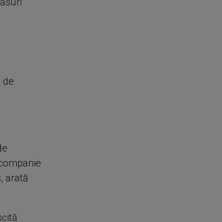
măsuri
i de
de
ă companie
, arată
cită