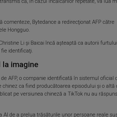
 transmis că, în cazul încălcărilor repetate, va lua 
 să comenteze, Bytedance a redirecţionat AFP către
ele Hongguo.
 Christine Li şi Baicai încă aşteaptă ca autorii furtulu
ie identificaţi.
 la imagine
de AFP, o companie identificată în sistemul oficial 
e chinez ca fiind producătoarea episodului şi o alt
ublicat pe versiunea chineză a TikTok nu au răspuns
a AI de a prelua trăsăturile unor persoane reale sus