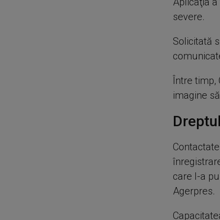
Aplicaţia a
severe.
Solicitată
comunicat
Între timp,
imagine să f
Dreptul
Contactate 
înregistrar
care l-a p
Agerpres.
Capacitate