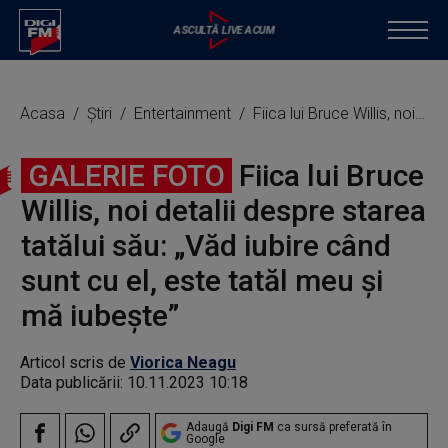
Acasa
Știri
Entertainment
Fiica lui Bruce Willis, noi detalii despre starea tatălui său: „Văd iubire când sunt cu el, este tatăl meu și mă iubește”
GALERIE FOTO
Fiica lui Bruce
Willis, noi detalii despre starea
tatălui său: „Văd iubire când
sunt cu el, este tatăl meu și
mă iubește”
Articol scris de
Viorica Neagu
Data publicării:
10.11.2023 10:18
Adaugă
Digi FM
ca sursă preferată în
Google