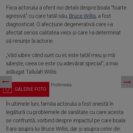
Fiica actorului a oferit noi detalii despre boala “foarte
agresivă" cu care tatăl său,
Bruce Willis
, a fost
diagnosticat. O afecțiune degenerativă care i-a
afectat serios calitatea vieții și care l-a determinat
să renunțe la actorie.
„Văd iubire când sunt cu el, este tatăl meu și mă
iubește, ceea ce este cu adevărat special”, a mai
adăugat Tallulah Willis.
Bruce Willis/sursa foto: Profimedia
În ultimele luni, familia actorului a fost onestă în
legătură cu problemele de sanătate cu care acesta
se confruntă, vorbind despre impactul pe care boala
îl are asupra lui Bruce Willis, dar și asupra celor din