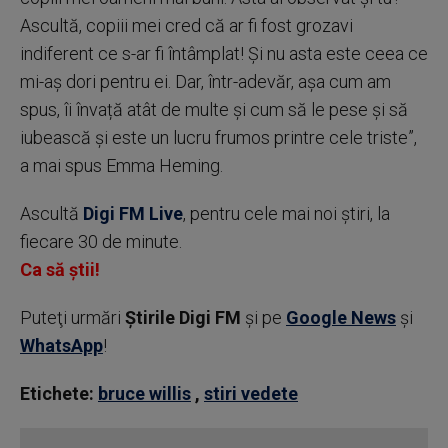
Ascultă, copiii mei cred că ar fi fost grozavi
indiferent ce s-ar fi întâmplat! Și nu asta este ceea ce
mi-aș dori pentru ei. Dar, într-adevăr, așa cum am
spus, îi învață atât de multe și cum să le pese și să
iubească și este un lucru frumos printre cele triste”,
a mai spus Emma Heming.
Ascultă
Digi FM Live
, pentru cele mai noi știri, la
fiecare 30 de minute.
Ca să știi!
Puteţi urmări
Știrile Digi FM
şi pe
Google News
şi
WhatsApp
!
Etichete:
bruce willis
,
stiri vedete