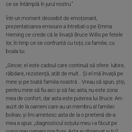
ce se întâmplă în jurul nostru.”
Într-un moment deosebit de emoționant,
prezentatoarea emisiunii a întrebat-o pe Emma
Heming ce crede că le învață Bruce Willis pe fetele
lor, în timp ce se confruntă cu toții, ca familie, cu
boala lui.
„Sincer, el este cadoul care continuă să ofere. Iubire,
răbdare, rezistență, atât de mult… Și el mă învață pe
mine și pe toată familia noastră… Vreau să spun, știți,
pentru mine să fiu aici și să fac asta, nu este zona
mea de confort, dar asta este puterea lui Bruce. Am
auzit de la oameni care au un membru al familiei
bolnav, și îmi amintesc asta de la o prietenă de-a
mea a spus: „diagnosticul soțului meu i-a făcut pe
copiii mei oameni mai buni. Asta ai observat și tu?