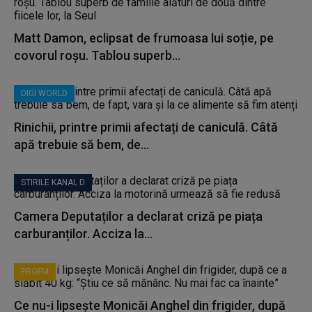
Matt Damon, eclipsat de frumoasa lui soție, pe
covorul roșu. Tablou superb...
DIGI WORLD
Rinichii, printre primii afectați de caniculă. Câtă
apă trebuie să bem, de...
STIRILE KANAL D
Camera Deputaților a declarat criză pe piața
carburanților. Acciza la...
PROFM
Ce nu-i lipsește Monicăi Anghel din frigider, după