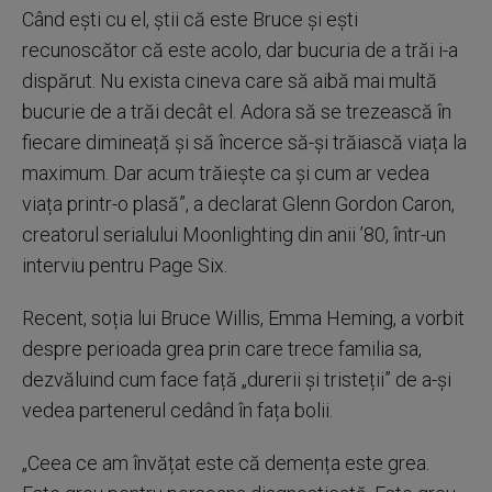
Când ești cu el, știi că este Bruce și ești
recunoscător că este acolo, dar bucuria de a trăi i-a
dispărut. Nu exista cineva care să aibă mai multă
bucurie de a trăi decât el. Adora să se trezească în
fiecare dimineață și să încerce să-și trăiască viața la
maximum. Dar acum trăiește ca și cum ar vedea
viața printr-o plasă”, a declarat Glenn Gordon Caron,
creatorul serialului Moonlighting din anii ’80, într-un
interviu pentru Page Six.
Recent, soția lui Bruce Willis, Emma Heming, a vorbit
despre perioada grea prin care trece familia sa,
dezvăluind cum face față „durerii și tristeții” de a-și
vedea partenerul cedând în fața bolii.
„Ceea ce am învățat este că demența este grea.