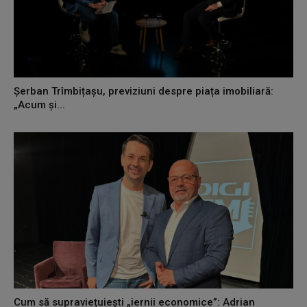
Șerban Trîmbițașu, previziuni despre piața imobiliară:
„Acum și...
Cum să supraviețuiești „iernii economice”: Adrian