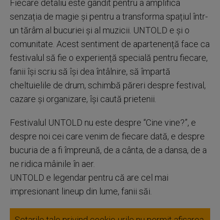
Fiecare detaliu este gândit pentru a amplifica
senzația de magie și pentru a transforma spațiul într-
un tărâm al bucuriei și al muzicii. UNTOLD e și o
comunitate. Acest sentiment de apartenență face ca
festivalul să fie o experiență specială pentru fiecare,
fanii își scriu să își dea întâlnire, să împartă
cheltuielile de drum, schimbă păreri despre festival,
cazare și organizare, își caută prietenii.
Festivalul UNTOLD nu este despre “Cine vine?”, e
despre noi cei care venim de fiecare dată, e despre
bucuria de a fi împreună, de a cânta, de a dansa, de a
ne ridica mâinile în aer.
UNTOLD e legendar pentru că are cel mai
impresionant lineup din lume, fanii săi.
Setarile tale privind cookie-urile nu permit afisarea