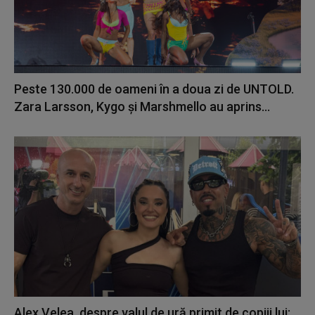
Peste 130.000 de oameni în a doua zi de UNTOLD.
Zara Larsson, Kygo și Marshmello au aprins...
Alex Velea, despre valul de ură primit de copiii lui: