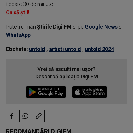
fiecare 30 de minute.
Ca să știi!
Puteţi urmări
Știrile Digi FM
şi pe
Google News
şi
WhatsApp
!
Etichete:
untold
,
artisti untold
,
untold 2024
Vrei să asculți mai ușor?
Descarcă aplicația Digi FM
RECOMANDĂRI DIGIFM