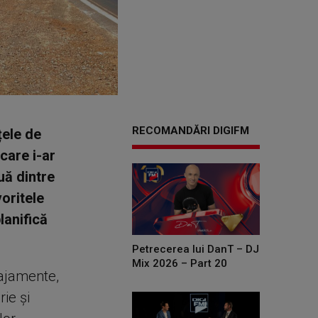
RECOMANDĂRI DIGIFM
țele de
care i-ar
uă dintre
oritele
lanifică
Petrecerea lui DanT – DJ
Mix 2026 – Part 20
najamente,
ie și