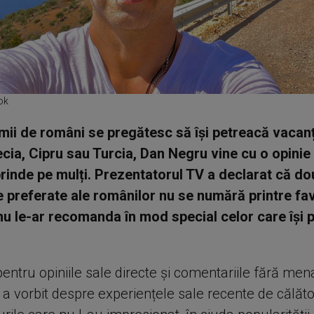
ok
 mii de români se pregătesc să își petreacă vacan
ecia, Cipru sau Turcia, Dan Negru vine cu o opinie 
rinde pe mulți. Prezentatorul TV a declarat că do
le preferate ale românilor nu se numără printre fav
 nu le-ar recomanda în mod special celor care își p
entru opiniile sale directe și comentariile fără me
a vorbit despre experiențele sale recente de călător