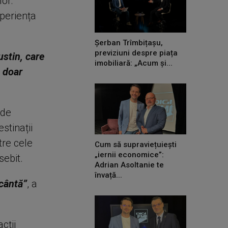
lor.
xperiența
Șerban Trîmbițașu,
previziuni despre piața
ustin, care
imobiliară: „Acum și...
e doar
 de
stinații
tre cele
Cum să supraviețuiești
„iernii economice”:
sebit.
Adrian Asoltanie te
învață...
cântă”
, a
cții