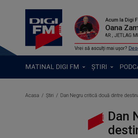
Acum la Digi 
Oana Zamf
ALOK, BHASKA
Vrei să asculți mai ușor?
Desc
MATINAL DIGI FM
ȘTIRI
PODC
Acasa
Știri
Dan Negru critică două dintre destin
Dan N
desti