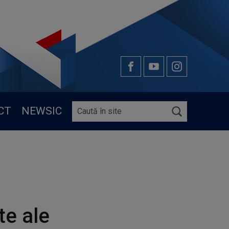
Bella Ciao
CT
NEWSIC
te ale