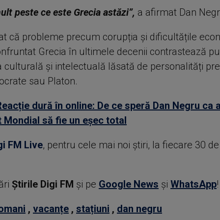
lt peste ce este Grecia astăzi”,
a afirmat Dan Negr
at că probleme precum corupția și dificultățile ec
onfruntat Grecia în ultimele decenii contrastează pu
culturală și intelectuală lăsată de personalități p
Socrate sau Platon.
Reacție dură în online: De ce speră Dan Negru ca 
Mondial să fie un eșec total
gi FM Live
, pentru cele mai noi știri, la fiecare 30 d
ări
Știrile Digi FM
şi pe
Google News
şi
WhatsApp
!
omani
,
vacanțe
,
stațiuni
,
dan negru