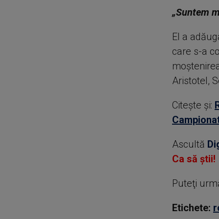
„Suntem mu
El a adăug
care s-a c
moștenirea 
Aristotel, 
Citește și:
Campionat 
Ascultă
Di
Ca să știi!
Puteţi urm
Etichete:
r