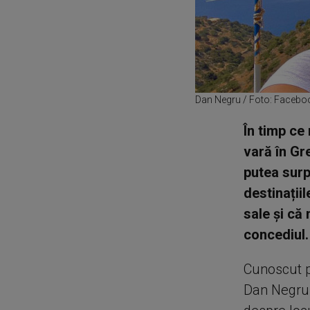
Dan Negru / Foto: Facebo
În timp ce
vară în Gr
putea surp
destinații
sale și că
concediul.
Cunoscut p
Dan Negru 