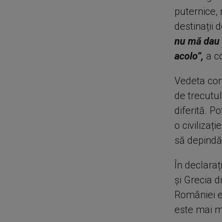
puternice,
destinații
nu mă dau 
acolo”,
a c
Vedeta con
de trecutul
diferită. 
o civilizaț
să depindă
În declaraț
și Grecia 
României es
este mai ma