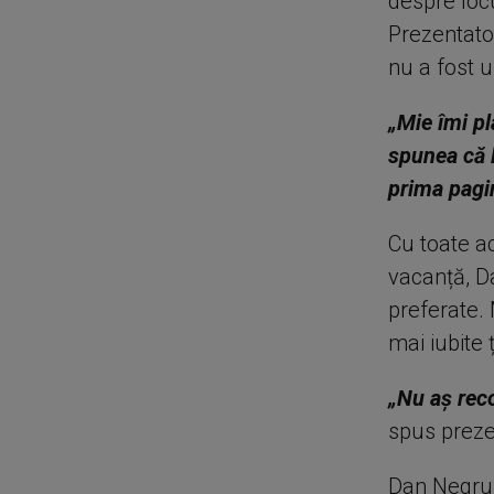
despre locu
Prezentator
nu a fost u
„Mie îmi pl
spunea că l
prima pagi
Cu toate a
vacanță, Da
preferate. 
mai iubite 
„Nu aș rec
spus preze
Dan Negru e