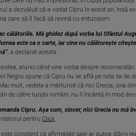
rile care nu l-au impresionat, în ciuda popularității 
ul a dezvăluit că a vizitat Cipru în acest an, însă e
na care să îl facă să revină cu entuziasm.
ac călătoriile. Mă ghidez după vorba lui Sfântul Aug
umea este ca o carte, iar cine nu călătorește citeșt
nă”
, a declarat acesta.
cestea, atunci când vine vorba despre recomandări
n Negru spune că Cipru nu se află pe lista sa de de
Mai mult, vedeta a mărturisit că nici Grecia, una din
țări de către turiștii români, nu îl încântă în mod deo
omanda Cipru. Așa cum, sincer, nici Grecia nu mă în
ntatorul pentru
Click
.
ste conștient că afirmațiile sale ar putea stârni rea