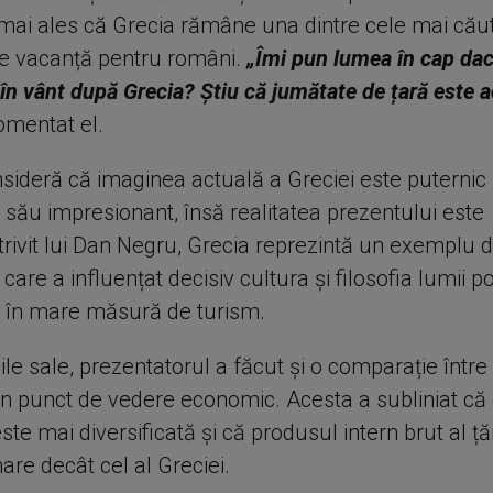
 mai ales că Grecia rămâne una dintre cele mai cău
 de vacanță pentru români.
„Îmi pun lumea în cap da
în vânt după Grecia? Știu că jumătate de țară este
omentat el.
sideră că imaginea actuală a Greciei este puternic 
 său impresionant, însă realitatea prezentului este
Potrivit lui Dan Negru, Grecia reprezintă un exemplu
ie care a influențat decisiv cultura și filosofia lumii 
 în mare măsură de turism.
iile sale, prezentatorul a făcut și o comparație înt
din punct de vedere economic. Acesta a subliniat c
te mai diversificată și că produsul intern brut al ță
re decât cel al Greciei.