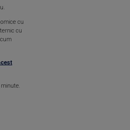
u.
onomice cu
ternic cu
recum
acest
e minute.