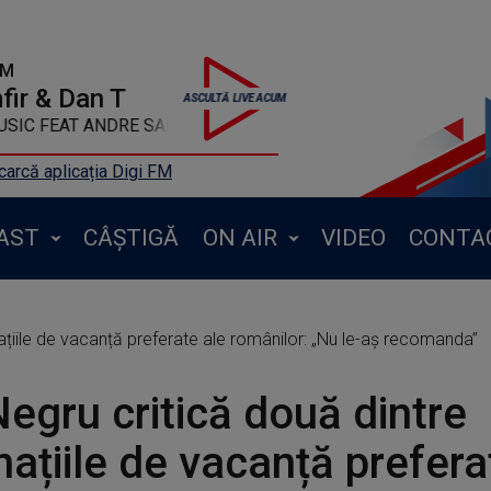
FM
ir & Dan T
R , JETLAG MUSIC FEAT ANDRE SARATE & ADOLFO CELDRAN - 
arcă aplicația Digi FM
AST
CÂȘTIGĂ
ON AIR
VIDEO
CONTA
ațiile de vacanță preferate ale românilor: „Nu le-aș recomanda”
egru critică două dintre
națiile de vacanță prefera