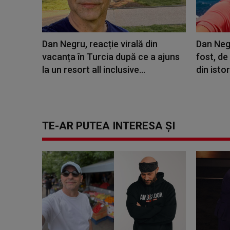
Dan Negru, reacție virală din
Dan Negr
vacanța în Turcia după ce a ajuns
fost, de
la un resort all inclusive...
din istori
TE-AR PUTEA INTERESA ȘI