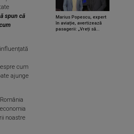
tate
că spun că
Marius Popescu, expert
în aviație, avertizează
 acum
pasagerii: „Vreți să...
influențată
 despre cum
poate ajunge
re România
ă economia
rii noastre