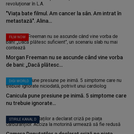
"Viața bate filmul. Am cancer la sân. Am intrat în
metastază". Alina...
FILM NOW
Morgan Freeman nu se ascunde când vine vorba
de bani: „Dacă plătesc...
DIGI WORLD
Canicula pune presiune pe inimă. 5 simptome care
nu trebuie ignorate...
STIRILE KANAL D
Camera Deputaților a declarat criză pe piața