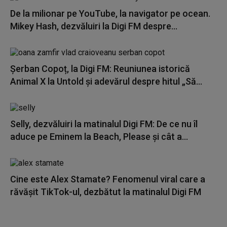
De la milionar pe YouTube, la navigator pe ocean.
Mikey Hash, dezvăluiri la Digi FM despre...
Șerban Copoț, la Digi FM: Reuniunea istorică
Animal X la Untold și adevărul despre hitul „Să...
Selly, dezvăluiri la matinalul Digi FM: De ce nu îl
aduce pe Eminem la Beach, Please și cât a...
Cine este Alex Stamate? Fenomenul viral care a
răvășit TikTok-ul, dezbătut la matinalul Digi FM