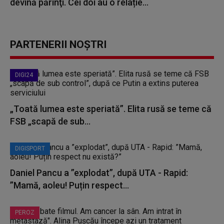
devină părinţi. Cei doi au o relație...
PARTENERII NOȘTRI
DIGI24
„Toată lumea este speriată”. Elita rusă se teme că
FSB „scapă de sub...
DIGISPORT
Daniel Pancu a ”explodat”, după UTA - Rapid:
”Mamă, aoleu! Puțin respect...
PEROZ