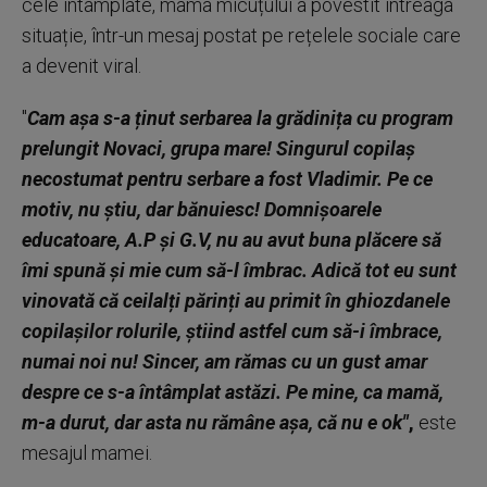
cele întâmplate, mama micuțului a povestit întreaga
situație, într-un mesaj postat pe rețelele sociale care
a devenit viral.
"
Cam așa s-a ținut serbarea la grădinița cu program
prelungit Novaci, grupa mare! Singurul copilaș
necostumat pentru serbare a fost Vladimir. Pe ce
motiv, nu știu, dar bănuiesc! Domnișoarele
educatoare, A.P și G.V, nu au avut buna plăcere să
îmi spună și mie cum să-l îmbrac. Adică tot eu sunt
vinovată că ceilalți părinți au primit în ghiozdanele
copilașilor rolurile, știind astfel cum să-i îmbrace,
numai noi nu! Sincer, am rămas cu un gust amar
despre ce s-a întâmplat astăzi. Pe mine, ca mamă,
m-a durut, dar asta nu rămâne așa, că nu e ok"
,
este
mesajul mamei.