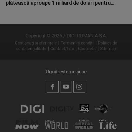
plătească aproape 1 miliard de dolari pentru...
Copyright © 2026 / DIGI ROMANIA S.A.
|
|
Gestionați preferințele
Termeni și condiții
Politica de
|
|
|
confidențialitate
Contact/Info
Codul etic
Sitemap
Urmărește-ne și pe