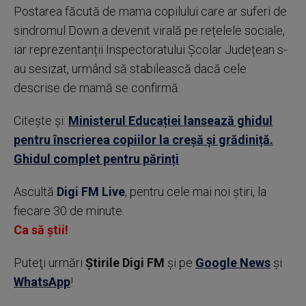
Postarea făcută de mama copilului care ar suferi de
sindromul Down a devenit virală pe rețelele sociale,
iar reprezentanții Inspectoratului Școlar Județean s-
au sesizat, urmând să stabilească dacă cele
descrise de mamă se confirmă.
Citește și:
Ministerul Educației lansează ghidul
pentru înscrierea copiilor la creșă și grădiniță.
Ghidul complet pentru părinți
Ascultă
Digi FM Live
, pentru cele mai noi știri, la
fiecare 30 de minute.
Ca să știi!
Puteţi urmări
Știrile Digi FM
şi pe
Google News
şi
WhatsApp
!