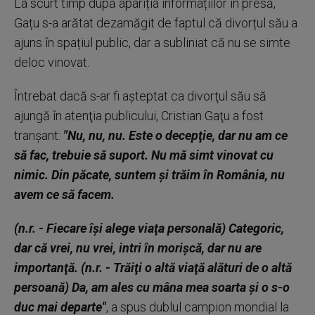
La scurt timp după apariția informațiilor în presă,
Gațu s-a arătat dezamăgit de faptul că divorțul său a
ajuns în spațiul public, dar a subliniat că nu se simte
deloc vinovat.
Întrebat dacă s-ar fi aşteptat ca divorţul său să
ajungă în atenţia publicului, Cristian Gaţu a fost
tranşant:
"Nu, nu, nu. Este o decepţie, dar nu am ce
să fac, trebuie să suport. Nu mă simt vinovat cu
nimic. Din păcate, suntem şi trăim în România, nu
avem ce să facem.
(n.r. - Fiecare îşi alege viaţa personală) Categoric,
dar că vrei, nu vrei, intri în morişcă, dar nu are
importanţă. (n.r. - Trăiţi o altă viaţă alături de o altă
persoană) Da, am ales cu mâna mea soarta şi o s-o
duc mai departe"
, a spus dublul campion mondial la