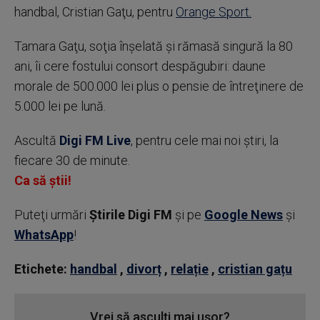
handbal, Cristian Gaţu, pentru
Orange Sport.
Tamara Gaţu, soţia înşelată şi rămasă singură la 80
ani, îi cere fostului consort despăgubiri: daune
morale de 500.000 lei plus o pensie de întreţinere de
5.000 lei pe lună.
Ascultă
Digi FM Live
, pentru cele mai noi știri, la
fiecare 30 de minute.
Ca să știi!
Puteţi urmări
Știrile Digi FM
şi pe
Google News
şi
WhatsApp
!
Etichete:
handbal
,
divorț
,
relație
,
cristian gațu
Vrei să asculți mai ușor?