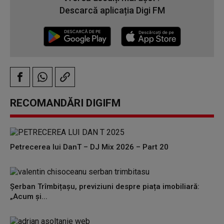
Descarcă aplicația Digi FM
RECOMANDĂRI DIGIFM
Petrecerea lui DanT – DJ Mix 2026 – Part 20
Șerban Trîmbițașu, previziuni despre piața imobiliară:
„Acum și...