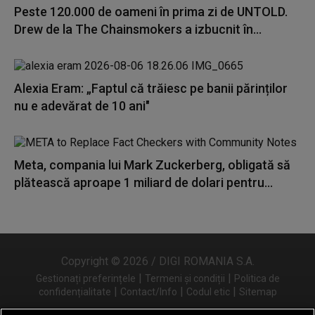
Peste 120.000 de oameni în prima zi de UNTOLD.
Drew de la The Chainsmokers a izbucnit în...
Alexia Eram: „Faptul că trăiesc pe banii părinților
nu e adevărat de 10 ani"
Meta, compania lui Mark Zuckerberg, obligată să
plătească aproape 1 miliard de dolari pentru...
Copyright © 2026 / DIGI ROMANIA S.A.
|
|
Gestionați preferințele
Termeni și condiții
Politica de
|
|
|
confidențialitate
Contact/Info
Codul etic
Sitemap