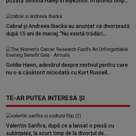
pozată Simona Halep în Mykonos. În ultimul timp...
Cabral și Andreea Ibacka au anunțat că divorțează
după 15 ani de mariaj: "Nu există trădări...
Goldie Hawn, adevărul despre motivul pentru care
nu s-a căsătorit niciodată cu Kurt Russell...
TE-AR PUTEA INTERESA ȘI
Valentin Sanfira, după ce a lansat o piesă cu
subînțeles, la scurt timp de la divorțul de...