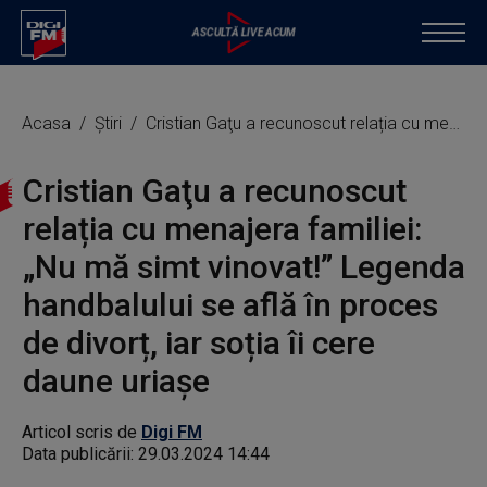
Acasa
Știri
Cristian Gaţu a recunoscut relația cu menajera familiei: „Nu mă simt vinovat!” Legenda handbalului se află în proces de divorț, iar soția îi cere daune uriașe
Cristian Gaţu a recunoscut
relația cu menajera familiei:
„Nu mă simt vinovat!” Legenda
handbalului se află în proces
de divorț, iar soția îi cere
daune uriașe
Articol scris de
Digi FM
Data publicării:
29.03.2024 14:44