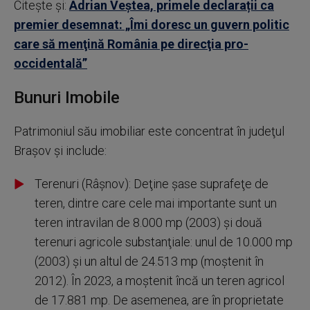
Citește și:
Adrian Veștea, primele declarații ca
premier desemnat: „Îmi doresc un guvern politic
care să menţină România pe direcţia pro-
occidentală”
Bunuri Imobile
Patrimoniul său imobiliar este concentrat în judeţul
Braşov şi include:
Terenuri (Râşnov): Deţine şase suprafeţe de
teren, dintre care cele mai importante sunt un
teren intravilan de 8.000 mp (2003) şi două
terenuri agricole substanţiale: unul de 10.000 mp
(2003) şi un altul de 24.513 mp (moştenit în
2012). În 2023, a moştenit încă un teren agricol
de 17.881 mp. De asemenea, are în proprietate