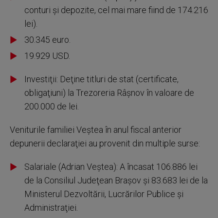
conturi şi depozite, cel mai mare fiind de 174.216
lei).
30.345 euro.
19.929 USD.
Investiţii: Deţine titluri de stat (certificate,
obligaţiuni) la Trezoreria Râşnov în valoare de
200.000 de lei.
Veniturile familiei Veştea în anul fiscal anterior
depunerii declaraţiei au provenit din multiple surse:
Salariale (Adrian Veştea): A încasat 106.886 lei
de la Consiliul Judeţean Braşov şi 83.683 lei de la
Ministerul Dezvoltării, Lucrărilor Publice şi
Administraţiei.