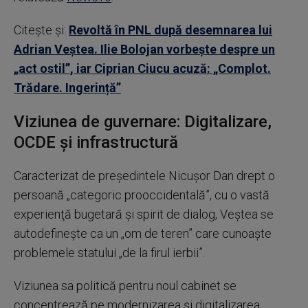
Citește și:
Revoltă în PNL după desemnarea lui
Adrian Veștea. Ilie Bolojan vorbește despre un
„act ostil”, iar Ciprian Ciucu acuză: „Complot.
Trădare. Ingerință”
Viziunea de guvernare: Digitalizare,
OCDE şi infrastructură
Caracterizat de preşedintele Nicuşor Dan drept o
persoană „categoric prooccidentală”, cu o vastă
experienţă bugetară şi spirit de dialog, Veştea se
autodefineşte ca un „om de teren” care cunoaşte
problemele statului „de la firul ierbii”.
Viziunea sa politică pentru noul cabinet se
concentrează pe modernizarea şi digitalizarea