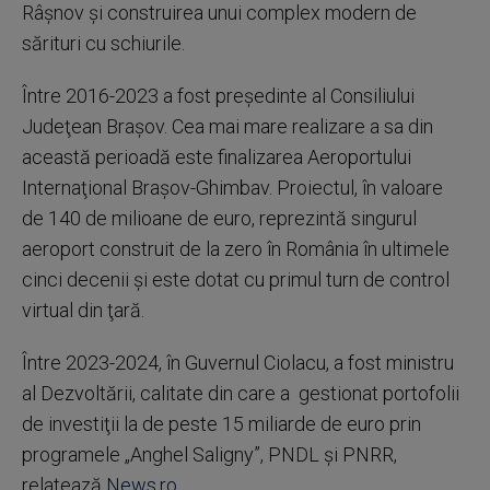
Râşnov şi construirea unui complex modern de
sărituri cu schiurile.
Între 2016-2023 a fost preşedinte al Consiliului
Judeţean Braşov. Cea mai mare realizare a sa din
această perioadă este finalizarea Aeroportului
Internaţional Braşov-Ghimbav. Proiectul, în valoare
de 140 de milioane de euro, reprezintă singurul
aeroport construit de la zero în România în ultimele
cinci decenii şi este dotat cu primul turn de control
virtual din ţară.
Între 2023-2024, în Guvernul Ciolacu, a fost ministru
al Dezvoltării, calitate din care a gestionat portofolii
de investiţii la de peste 15 miliarde de euro prin
programele „Anghel Saligny”, PNDL şi PNRR,
relatează
News.ro
.