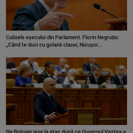
Culisele eșecului din Parlament. Florin Negruțiu:
„Când te duci cu golanii clasei, Nicușor...
Ilie Bolojan iese la atac după ce Guvernul Veștea a