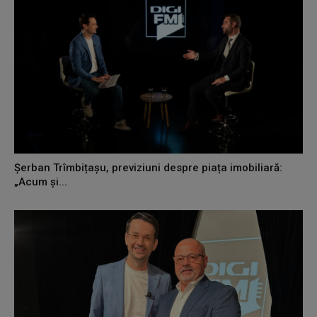
Șerban Trîmbițașu, previziuni despre piața imobiliară:
„Acum și...