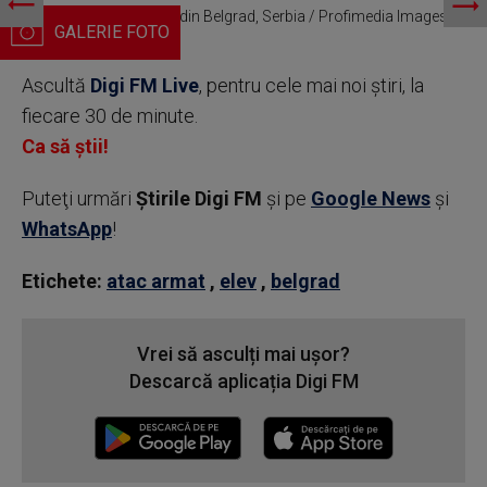
Atac armat la o școală din Belgrad, Serbia / Profimedia Images
Ascultă
Digi FM Live
, pentru cele mai noi știri, la
fiecare 30 de minute.
Ca să știi!
Puteţi urmări
Știrile Digi FM
şi pe
Google News
şi
WhatsApp
!
Etichete:
atac armat
,
elev
,
belgrad
Vrei să asculți mai ușor?
Descarcă aplicația Digi FM