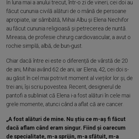
În luna mai a anului trecut, într-o zi de vineri, cei doi au
făcut cununia civilă alături de o mână de persoane
apropiate, iar sâmbătă, Mihai Albu și Elena Nechifor
au făcut cununia religioasă și petrecerea de nuntă.
Mireasa, de profesie chirurg cardiovascular, a avut o
rochie simplă, albă, de bun-gust.
Chiar dacă între ei este o diferență de vârstă de 20
de ani, Mihai având 62 de ani, iar Elena, 42, cei doi s-
au găsit în cel mai potrivit moment al vieților lor și, de
trei ani, își scriu povestea. Recent, designerul de
pantofi a subliniat că Elena i-a fost alături în cele mai
grele momente, atunci când a aflat că are cancer.
„A fost alături de mine. Nu știu ce m-aș fi făcut
dacă aflam când eram singur. Fiind și oarecum
de specialitate, m-a sprijin, m-a sfătuit, m-a