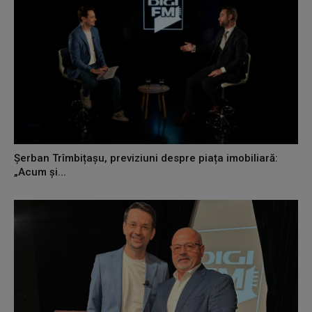
Șerban Trîmbițașu, previziuni despre piața imobiliară:
„Acum și...