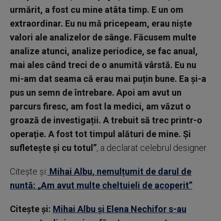
urmărit, a fost cu mine atâta timp. E un om
extraordinar. Eu nu mă pricepeam, erau niște
valori ale analizelor de sânge. Făcusem multe
analize atunci, analize periodice, se fac anual,
mai ales când treci de o anumită vârstă. Eu nu
mi-am dat seama că erau mai puțin bune. Ea și-a
pus un semn de întrebare. Apoi am avut un
parcurs firesc, am fost la medici, am văzut o
groază de investigații. A trebuit să trec printr-o
operație. A fost tot timpul alături de mine. Și
sufletește și cu totul”
, a declarat celebrul designer.
Citește și:
Mihai Albu, nemulțumit de darul de
nuntă: „Am avut multe cheltuieli de acoperit”
Citește și:
Mihai Albu și Elena Nechifor s-au