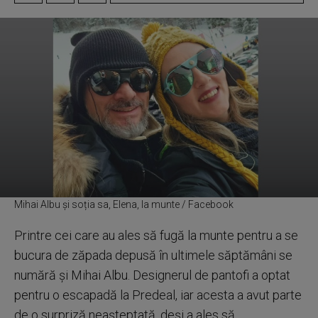
Mihai Albu și soția sa, Elena, la munte / Facebook
Printre cei care au ales să fugă la munte pentru a se
bucura de zăpada depusă în ultimele săptămâni se
numără și Mihai Albu. Designerul de pantofi a optat
pentru o escapadă la Predeal, iar acesta a avut parte
de o surpriză neașteptată, deși a ales să