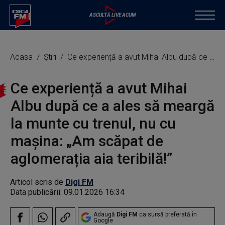
Acasa
Știri
Ce experiență a avut Mihai Albu după ce a ales să meargă la munte cu trenul, nu cu mașina: „Am scăpat de aglomerația aia teribilă!”
Ce experiență a avut Mihai
Albu după ce a ales să meargă
la munte cu trenul, nu cu
mașina: „Am scăpat de
aglomerația aia teribilă!”
Articol scris de
Digi FM
Data publicării:
09.01.2026 16:34
Adaugă
Digi FM
ca sursă preferată în
Google