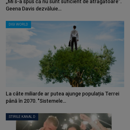
„Mi s-a spus că nu sunt suficient de atrăgătoare”.
Geena Davis dezvăluie...
DIGI WORLD
La câte miliarde ar putea ajunge populația Terrei
până în 2070. "Sistemele...
STIRILE KANAL D