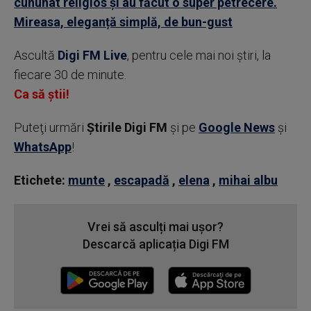
cununat religios și au făcut o super petrecere.
Mireasa, eleganță simplă, de bun-gust
Ascultă
Digi FM Live
, pentru cele mai noi știri, la
fiecare 30 de minute.
Ca să știi!
Puteţi urmări
Știrile Digi FM
şi pe
Google News
şi
WhatsApp
!
Etichete:
munte
,
escapadă
,
elena
,
mihai albu
Vrei să asculți mai ușor?
Descarcă aplicația Digi FM