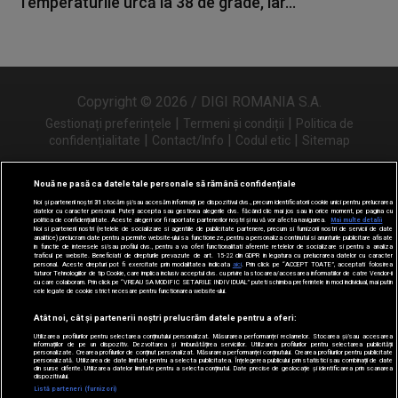
Temperaturile urcă la 38 de grade, iar...
Copyright © 2026 / DIGI ROMANIA S.A.
|
|
Gestionați preferințele
Termeni și condiții
Politica de
|
|
|
confidențialitate
Contact/Info
Codul etic
Sitemap
Nouă ne pasă ca datele tale personale să rămână confidențiale
Noi și partenerii noștri
31
stocăm și/sau accesăm informații pe dispozitivul dvs., precum identificatorii cookie unici pentru prelucrarea
Urmărește-ne și pe
datelor cu caracter personal. Puteți accepta sau gestiona alegerile dvs. făcând clic mai jos sau în orice moment, pe pagina cu
politica de confidențialitate. Aceste alegeri vor fi raportate partenerilor noștri și nu vă vor afecta navigarea.
Mai multe detalii
Noi si partenerii nostri (retelele de socializare si agentiile de publicitate partenere, precum si furnizorii nostri de servicii de date
analitice) prelucram date pentru a permite website-ului sa functioneze, pentru a personaliza continutul si anunturile publicitare afisate
in functie de interesele si/sau profilul dvs., pentru a va oferi functionalitati aferente retelelor de socializare si pentru a analiza
traficul pe website. Beneficiati de drepturile prevazute de art. 15-22 din GDPR in legatura cu prelucrarea datelor cu caracter
personal. Aceste drepturi pot fi exercitate prin modalitatea indicata
aici
. Prin click pe “ACCEPT TOATE”, acceptati folosirea
tuturor Tehnologiilor de tip Cookie, care implica inclusiv acceptul dvs. cu privire la stocarea/accesarea informatiilor de catre Vendor-ii
cu care colaboram. Prin click pe “VREAU SA MODIFIC SETARILE INDIVIDUAL” puteti schimba preferintele in mod individual, mai putin
cele legate de cookie strict necesare pentru functionarea website-ului.
Atât noi, cât și partenerii noștri prelucrăm datele pentru a oferi:
Utilizarea profilurilor pentru selectarea conținutului personalizat. Măsurarea performanței reclamelor. Stocarea și/sau accesarea
informațiilor de pe un dispozitiv. Dezvoltarea și îmbunătățirea serviciilor. Utilizarea profilurilor pentru selectarea publicității
personalizate. Crearea profilurilor de conținut personalizat. Măsurarea performanței conținutului. Crearea profilurilor pentru publicitate
personalizată. Utilizarea de date limitate pentru a selecta publicitatea. Înțelegerea publicului prin statistici sau combinații de date
din surse diferite. Utilizarea datelor limitate pentru a selecta conținutul. Date precise de geolocație și identificarea prin scanarea
dispozitivului.
Listă parteneri (furnizori)