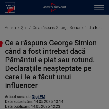
Acasa
Știri
Ce a răspuns George Simion când a fost întrebat dacă Pământul e plat sau rotund. Declarațiile neașteptate pe care i le-a făcut unui influencer
Ce a răspuns George Simion
când a fost întrebat dacă
Pământul e plat sau rotund.
Declarațiile neașteptate pe
care i le-a făcut unui
influencer
Articol scris de
Digi FM
Data actualizării:
14.05.2025 13:14
Data publicării:
14.05.2025 12:23