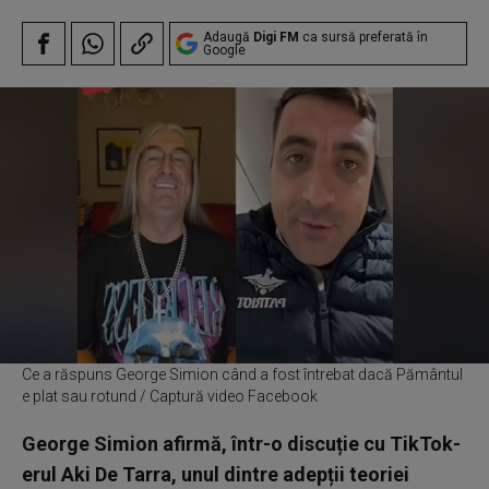
Adaugă
Digi FM
ca sursă preferată în
Google
Ce a răspuns George Simion când a fost întrebat dacă Pământul
e plat sau rotund / Captură video Facebook
George Simion afirmă, într-o discuție cu TikTok-
erul Aki De Tarra, unul dintre adepții teoriei