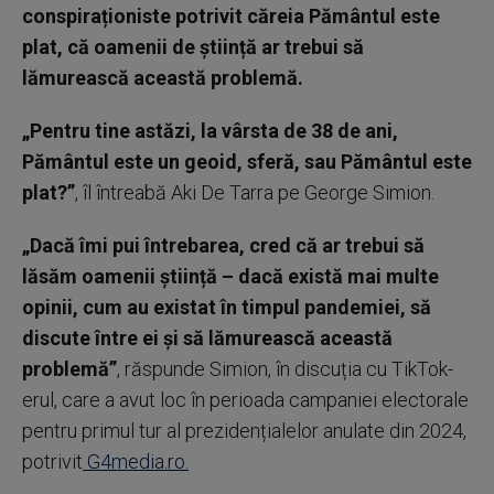
conspiraționiste potrivit căreia Pământul este
plat, că oamenii de știință ar trebui să
lămurească această problemă.
„Pentru tine astăzi, la vârsta de 38 de ani,
Pământul este un geoid, sferă, sau Pământul este
plat?”
, îl întreabă Aki De Tarra pe George Simion.
„Dacă îmi pui întrebarea, cred că ar trebui să
lăsăm oamenii știință – dacă există mai multe
opinii, cum au existat în timpul pandemiei, să
discute între ei și să lămurească această
problemă”
, răspunde Simion, în discuția cu TikTok-
erul, care a avut loc în perioada campaniei electorale
pentru primul tur al prezidențialelor anulate din 2024,
potrivit
G4media.ro.