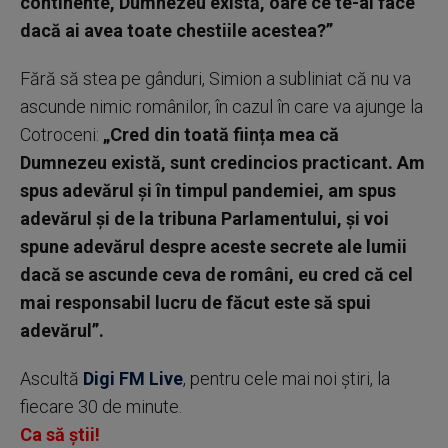
continente, Dumnezeu există, oare ce te-ai face
dacă ai avea toate chestiile acestea?”
Fără să stea pe gânduri, Simion a subliniat că nu va
ascunde nimic românilor, în cazul în care va ajunge la
Cotroceni:
„Cred din toată ființa mea că
Dumnezeu există, sunt credincios practicant. Am
spus adevărul și în timpul pandemiei, am spus
adevărul și de la tribuna Parlamentului, și voi
spune adevărul despre aceste secrete ale lumii
dacă se ascunde ceva de români, eu cred că cel
mai responsabil lucru de făcut este să spui
adevărul”.
Ascultă
Digi FM Live
, pentru cele mai noi știri, la
fiecare 30 de minute.
Ca să știi!