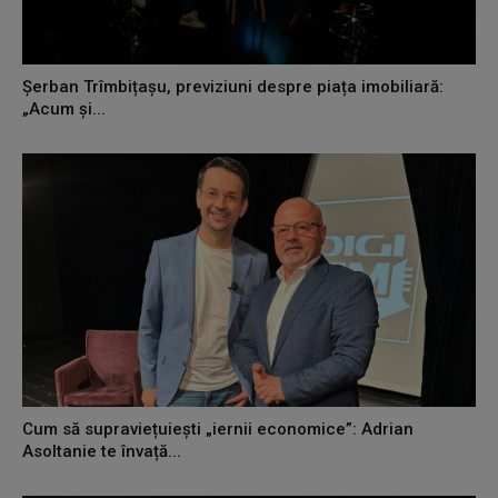
Șerban Trîmbițașu, previziuni despre piața imobiliară:
„Acum și...
Cum să supraviețuiești „iernii economice”: Adrian
Asoltanie te învață...