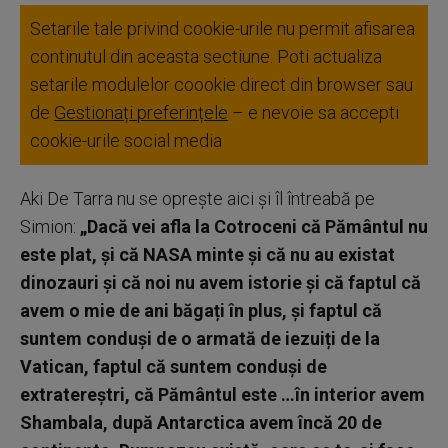
Setarile tale privind cookie-urile nu permit afisarea
continutul din aceasta sectiune. Poti actualiza
setarile modulelor coookie direct din browser sau
de
Gestionați preferințele
– e nevoie sa accepti
cookie-urile social media
Aki De Tarra nu se oprește aici și îl întreabă pe
Simion:
„Dacă vei afla la Cotroceni că Pământul nu
este plat, și că NASA minte și că nu au existat
dinozauri și că noi nu avem istorie și că faptul că
avem o mie de ani băgați în plus, și faptul că
suntem conduși de o armată de iezuiți de la
Vatican, faptul că suntem conduși de
extratereștri, că Pământul este …în interior avem
Shambala, după Antarctica avem încă 20 de