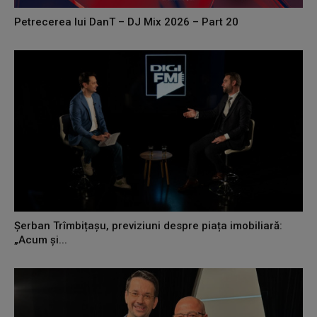
Petrecerea lui DanT – DJ Mix 2026 – Part 20
Șerban Trîmbițașu, previziuni despre piața imobiliară:
„Acum și...