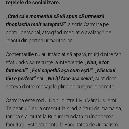
rețelele de socializare.
„Cred că e momentul să vă spun că urmează
rinoplastia mult așteptată”,
a scris Carmina pe
contul personal, atrăgând imediat o avalanșă de
reacții din partea urmăritorilor.
Comentariile nu au întârziat să apară, mulți dintre fani
sfătuind-o să renunțe la intervenție.
„Nuu, e tot
farmecul”, „Ești superbă așa cum ești!”, „Năsucul
tău e perfect”
sau
„Nu îți face așa ceva”,
sunt doar
câteva dintre mesajele pline de susținere primite.
Carmina este rodul iubirii dintre Liviu Vârciu și Ami
Teiceanu. Deși a crescut la Arad, alături de mama sa,
tânăra s-a mutat la București odată cu începerea
facultății. Este studentă la Facultatea de Jurnalism