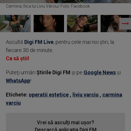
Carmina, fiica lui Liviu Vârciu/ Foto: Facebook
Ascultă
Digi FM Live
, pentru cele mai noi știri, la
fiecare 30 de minute.
Ca să știi!
Puteţi urmări
Știrile Digi FM
şi pe
Google News
şi
WhatsApp
!
Etichete:
operatii estetice
,
liviu varciu
,
carmina
varciu
Vrei să asculți mai ușor?
Descarcă aplicația Digi FM