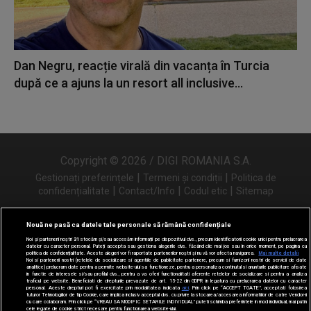
Dan Negru, reacție virală din vacanța în Turcia
după ce a ajuns la un resort all inclusive...
Copyright © 2026 / DIGI ROMANIA S.A.
|
|
Gestionați preferințele
Termeni și condiții
Politica de
|
|
|
confidențialitate
Contact/Info
Codul etic
Sitemap
Nouă ne pasă ca datele tale personale să rămână confidențiale
Noi și partenerii noștri
31
stocăm și/sau accesăm informații pe dispozitivul dvs., precum identificatorii cookie unici pentru prelucrarea
Urmărește-ne și pe
datelor cu caracter personal. Puteți accepta sau gestiona alegerile dvs. făcând clic mai jos sau în orice moment, pe pagina cu
politica de confidențialitate. Aceste alegeri vor fi raportate partenerilor noștri și nu vă vor afecta navigarea.
Mai multe detalii
Noi si partenerii nostri (retelele de socializare si agentiile de publicitate partenere, precum si furnizorii nostri de servicii de date
analitice) prelucram date pentru a permite website-ului sa functioneze, pentru a personaliza continutul si anunturile publicitare afisate
in functie de interesele si/sau profilul dvs., pentru a va oferi functionalitati aferente retelelor de socializare si pentru a analiza
traficul pe website. Beneficiati de drepturile prevazute de art. 15-22 din GDPR in legatura cu prelucrarea datelor cu caracter
personal. Aceste drepturi pot fi exercitate prin modalitatea indicata
aici
. Prin click pe “ACCEPT TOATE”, acceptati folosirea
tuturor Tehnologiilor de tip Cookie, care implica inclusiv acceptul dvs. cu privire la stocarea/accesarea informatiilor de catre Vendor-ii
cu care colaboram. Prin click pe “VREAU SA MODIFIC SETARILE INDIVIDUAL” puteti schimba preferintele in mod individual, mai putin
cele legate de cookie strict necesare pentru functionarea website-ului.