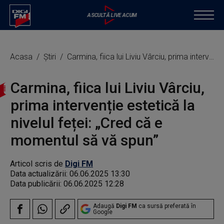
Acasa
Știri
Carmina, fiica lui Liviu Vârciu, prima intervenție estetică la nivelul feței: „Cred că e momentul să vă spun”
Carmina, fiica lui Liviu Vârciu,
prima intervenție estetică la
nivelul feței: „Cred că e
momentul să vă spun”
Articol scris de
Digi FM
Data actualizării:
06.06.2025 13:30
Data publicării:
06.06.2025 12:28
Adaugă
Digi FM
ca sursă preferată în
Google