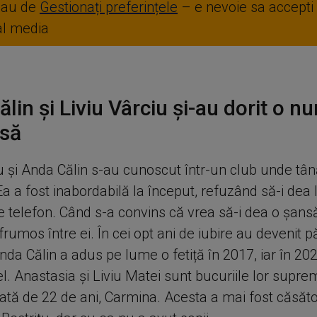
sau de
Gestionați preferințele
– e nevoie sa accepti
ial media
lin și Liviu Vârciu și-au dorit o n
nsă
iu și Anda Călin s-au cunoscut într-un club unde tân
 a fost inabordabilă la început, refuzând să-i dea l
 telefon. Când s-a convins că vrea să-i dea o șansă,
frumos între ei. În cei opt ani de iubire au devenit pă
nda Călin a adus pe lume o fetiță în 2017, iar în 20
el. Anastasia și Liviu Matei sunt bucuriile lor supre
ată de 22 de ani, Carmina. Acesta a mai fost căsător