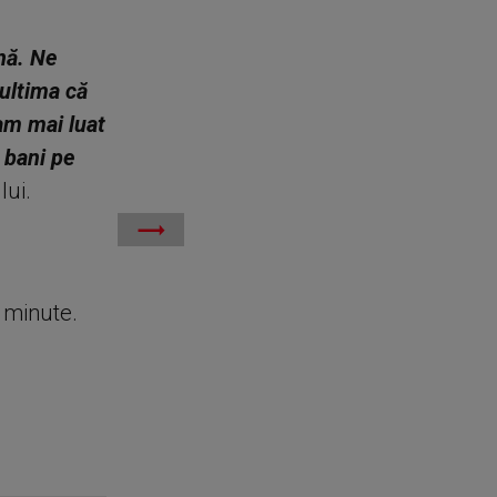
nă. Ne
 ultima că
am mai luat
e bani pe
lui.
e minute.