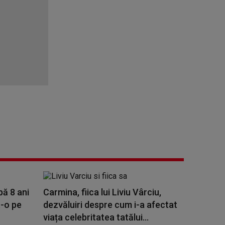
pă 8 ani
Carmina, fiica lui Liviu Vârciu,
t-o pe
dezvăluiri despre cum i-a afectat
viața celebritatea tatălui...