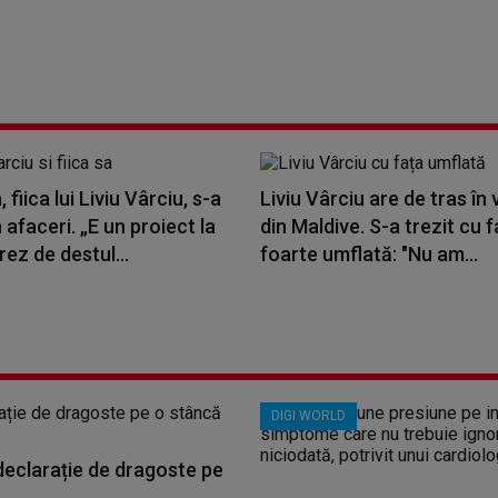
 fiica lui Liviu Vârciu, s-a
Liviu Vârciu are de tras în
n afaceri. „E un proiect la
din Maldive. S-a trezit cu f
rez de destul...
foarte umflată: "Nu am...
DIGI WORLD
 declarație de dragoste pe