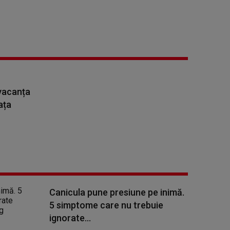
 vacanța
ața
Canicula pune presiune pe inimă.
5 simptome care nu trebuie
ignorate...