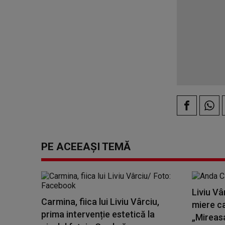
PE ACEEAȘI TEMĂ
Liviu Vâ
Carmina, fiica lui Liviu Vârciu,
miere ca
prima intervenție estetică la
„Mireasa 