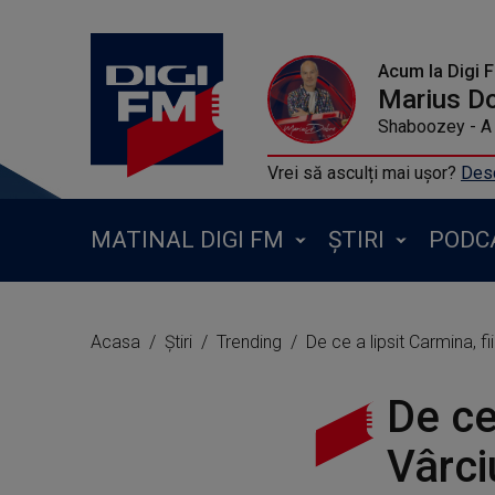
Acum la Digi 
Marius D
Shaboozey - A 
Vrei să asculți mai ușor?
Desc
MATINAL DIGI FM
ȘTIRI
PODC
Acasa
Știri
Trending
De ce a lipsit Carmina, fii
De ce 
Vârci