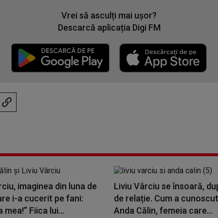
Vrei să asculți mai ușor?
Descarcă aplicația Digi FM
rciu, imaginea din luna de
Liviu Vârciu se însoară, du
re i-a cucerit pe fani:
de relație. Cum a cunoscu
mea!” Fiica lui...
Anda Călin, femeia care...