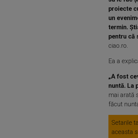
proiecte c
un evenime
termin. Șt
pentru că s
ciao.ro.
Ea a expli
„A fost ce
nuntă. La 
mai arată s
făcut nunta
Setarile t
aceasta se