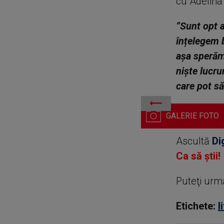
cu Adelina 
”Sunt opt a
înțelegem b
așa sperăm
niște lucru
care pot să
Liviu Vârciu și Anda Călin
Ascultă
Di
Ca să știi!
Puteţi urm
Etichete:
l