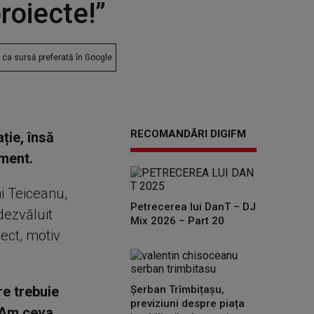
roiecte!”
ca sursă preferată în Google
RECOMANDĂRI DIGIFM
ție, însă
iment.
mi Teiceanu,
Petrecerea lui DanT – DJ
 dezvăluit
Mix 2026 – Part 20
ect, motiv
re trebuie
Șerban Trîmbițașu,
previziuni despre piața
. Am ceva