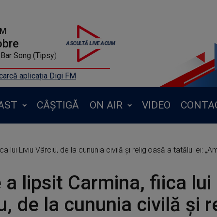
FM
obre
Bar Song (Tipsy)
arcă aplicația Digi FM
AST
CÂȘTIGĂ
ON AIR
VIDEO
CONTA
ca lui Liviu Vârciu, de la cununia civilă și religioasă a tatălui ei: 
a lipsit Carmina, fiica lui 
u, de la cununia civilă și 