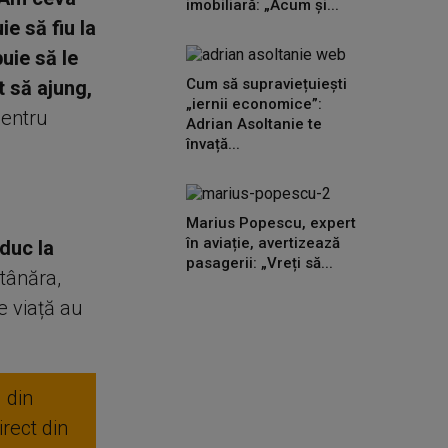
imobiliară: „Acum și...
e să fiu la
uie să le
Cum să supraviețuiești
t să ajung,
„iernii economice”:
pentru
Adrian Asoltanie te
învață...
Marius Popescu, expert
în aviație, avertizează
duc la
pasagerii: „Vreți să...
tânăra,
e viață au
 din
rect din