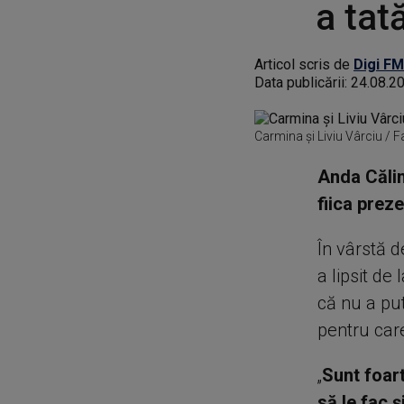
a tat
Articol scris de
Digi FM
Data publicării:
24.08.2
Carmina și Liviu Vârciu /
Anda Călin
fiica prez
În vârstă d
a lipsit de
că nu a pu
pentru care
„
Sunt foart
să le fac 