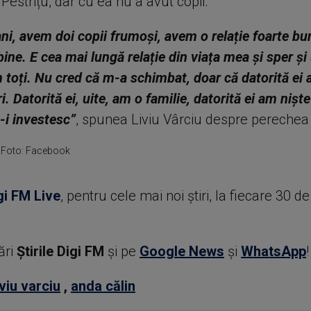
Pestrițu, dar cu ea nu a avut copii.
ni, avem doi copii frumoși, avem o relație foarte bu
ine. E cea mai lungă relație din viața mea și sper și
 toți. Nu cred că m-a schimbat, doar că datorită ei 
ri. Datorită ei, uite, am o familie, datorită ei am nișt
-i investesc”
, spunea Liviu Vârciu despre perechea 
 / Foto: Facebook
gi FM Live
, pentru cele mai noi știri, la fiecare 30 d
ări
Știrile Digi FM
şi pe
Google News
şi
WhatsApp
!
iviu varciu
,
anda călin