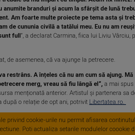
u anumite branduri și acum la sfârșit de lună trebui
nt. Am foarte multe proiecte pe tema asta și treb
iam de cununia civilă a tatălui meu. Eu nu am reuși
unt full
”, a declarat Carmina, fiica lui Liviu Vârciu, 
cat, de asemenea, că va ajunge la petrecere.
va restrâns. A înțeles că nu am cum să ajung. Mă 
petrecere merg, vreau să fiu lângă el”,
a mai spus 
ursa menționată anterior. Artistul și partenera sa d
 după o relație de opt ani, potrivit
Libertatea.ro.
ale privind cookie-urile nu permit afisarea continutul
ctiune. Poti actualiza setarile modulelor coookie di