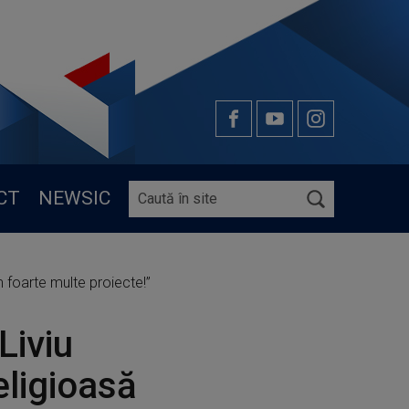
CT
NEWSIC
„Am foarte multe proiecte!”
Liviu
religioasă