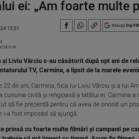
ălui ei: „Am foarte multe p
Adaugă
Digi FM
024 15:51
 Facebook
 și Liviu Vârciu s-au căsătorit după opt ani de rela
entatorului TV, Carmina, a lipsit de la marele even
e 22 de ani, Carmina, fiica lui Liviu Vârciu și a lui A
 la cununia civilă și religioasă a tatălui ei. Carmina a
tut să fie prezentă pentru că avea de onorat un proi
 i-a fost imposibil să ajungă.
e prinsă cu foarte multe filmări și campanii pe ca
și trebuie să mă împart cu timpul. Acum fix filmez