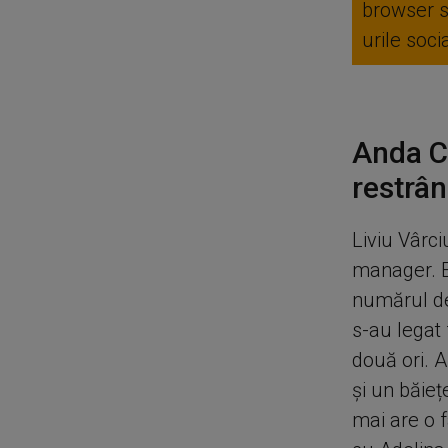
browser 
urile soc
Anda Că
restrâ
Liviu Vârc
manager. Ea
numărul de
s-au legat 
două ori. A
și un băieț
mai are o f