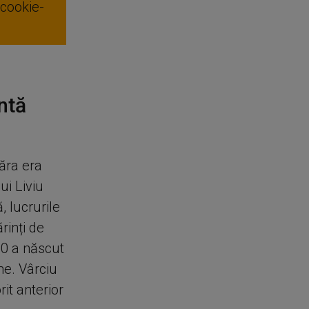
 cookie-
untă
ăra era
ui Liviu
 lucrurile
rinți de
20 a născut
me. Vârciu
it anterior