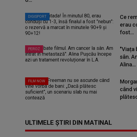
Ce rem
DIGISPORT
erau co
fost...
"Viața 
PEROZ
sân. A
Alina...
Morgan
FILM NOW
când v
plătesc
ULTIMELE ȘTIRI DIN MATINAL