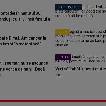
STIRILE KANAL D
ontada! În minutul 80,
nduși cu 1-3, însă finalul a
PROFM
bate filmul. Am cancer la
m intrat în metastază".
DIGI LIFE
 Freeman nu se ascunde
Vrei să îmbătrânești mai le
ine vorba de bani: „Dacă
de...
...