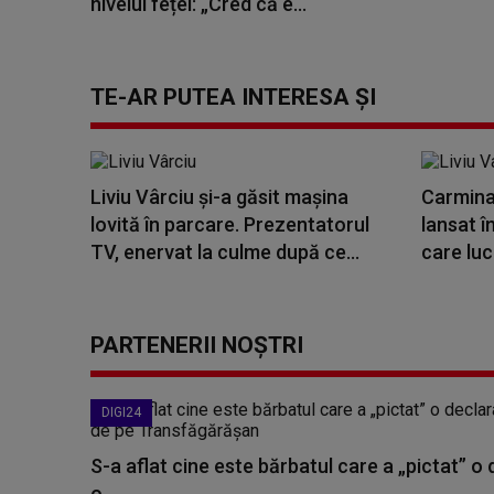
nivelul feței: „Cred că e...
TE-AR PUTEA INTERESA ȘI
Liviu Vârciu și-a găsit mașina
Carmina,
lovită în parcare. Prezentatorul
lansat î
TV, enervat la culme după ce...
care luc
PARTENERII NOȘTRI
DIGI24
S-a aflat cine este bărbatul care a „pictat” o
o...