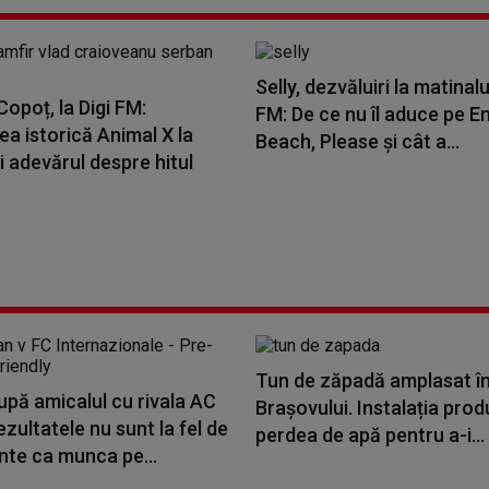
Selly, dezvăluiri la matinalu
opoț, la Digi FM:
FM: De ce nu îl aduce pe E
a istorică Animal X la
Beach, Please și cât a...
i adevărul despre hitul
Tun de zăpadă amplasat în
upă amicalul cu rivala AC
Brașovului. Instalația pro
ezultatele nu sunt la fel de
perdea de apă pentru a-i...
nte ca munca pe...