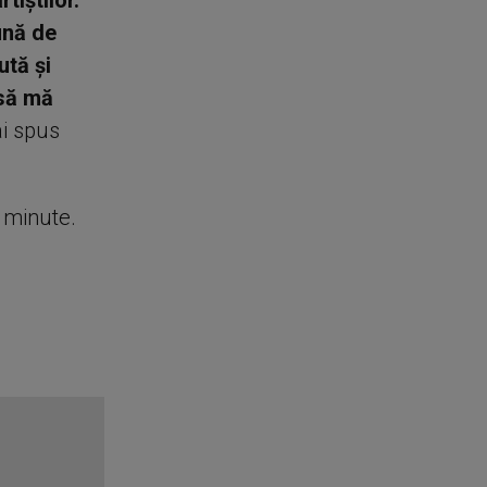
tiștilor.
lună de
ută și
 să mă
ai spus
e minute.