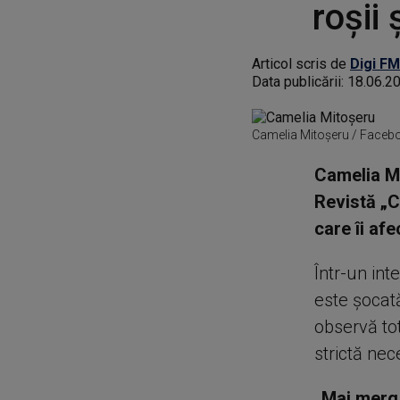
roșii 
Articol scris de
Digi FM
Data publicării:
18.06.2
Camelia Mitoșeru / Faceb
Camelia Mi
Revistă „C
care îi af
Într-un int
este șocată
observă to
strictă nec
„Mai merg 