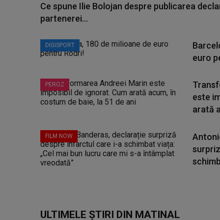
Ce spune Ilie Bolojan despre publicarea declar
partenerei...
Barcel
DIGISPORT
euro p
Transf
PEROZ
este i
arată a
Antoni
FILM NOW
surpriz
schimba
ULTIMELE ȘTIRI DIN MATINAL