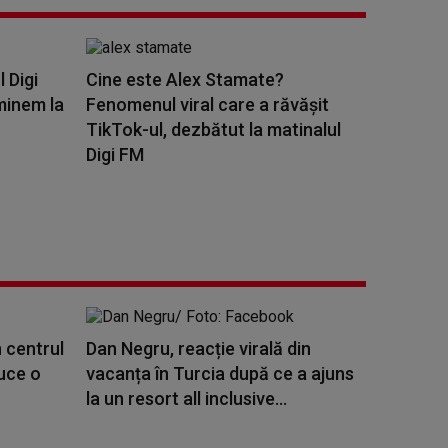
l Digi
Cine este Alex Stamate?
minem la
Fenomenul viral care a răvășit
TikTok-ul, dezbătut la matinalul
Digi FM
 centrul
Dan Negru, reacție virală din
duce o
vacanța în Turcia după ce a ajuns
la un resort all inclusive...