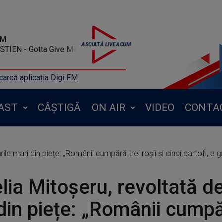
FM
TIEN - Gotta Give Me
arcă aplicația Digi FM
AST
CÂȘTIGĂ
ON AIR
VIDEO
CONTA
le mari din piețe: „Românii cumpără trei roșii și cinci cartofi, e g
ia Mitoșeru, revoltată de
din piețe: „Românii cumpă