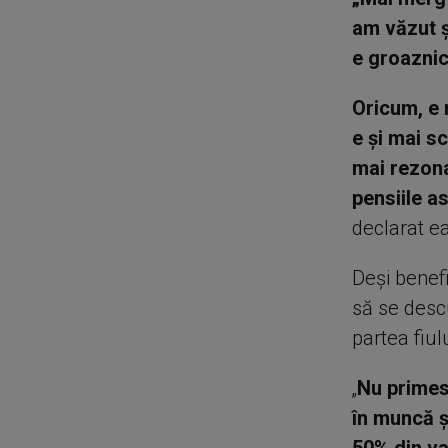
am văzut ș
e groaznic
Oricum, e 
e și mai sc
mai rezona
pensiile a
declarat ea
Deși benef
să se desc
partea fiul
„
Nu primes
în muncă ș