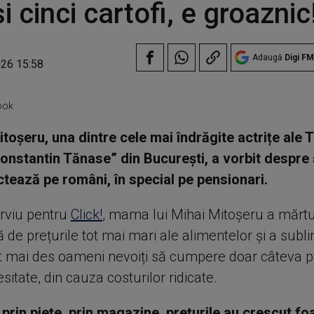
și cinci cartofi, e groaznic
Adaugă
Digi FM
026 15:58
ook
toșeru, una dintre cele mai îndrăgite actrițe ale T
onstantin Tănase” din București, a vorbit despre
ectează pe români, în special pe pensionari.
erviu pentru
Click!
, mama lui Mihai Mitoșeru a mărtur
 de prețurile tot mai mari ale alimentelor și a subli
t mai des oameni nevoiți să cumpere doar câteva 
esitate, din cauza costurilor ridicate.
prin piețe, prin magazine, prețurile au crescut foa