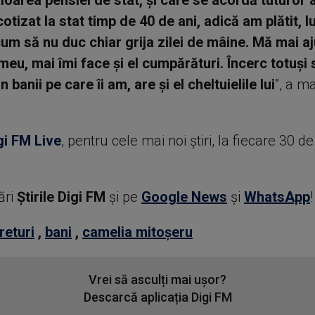
oarea pensiei de stat, și care se acordă tuturor ar
otizat la stat timp de 40 de ani, adică am plătit, 
cum să nu duc chiar grija zilei de mâine. Mă mai aj
 meu, mai îmi face și el cumpărături. Încerc totuși
 banii pe care îi am, are și el cheltuielile lui
”, a m
gi FM Live
, pentru cele mai noi știri, la fiecare 30 d
ări
Știrile Digi FM
şi pe
Google News
şi
WhatsApp
!
returi
,
bani
,
camelia mitoșeru
Vrei să asculți mai ușor?
Descarcă aplicația Digi FM