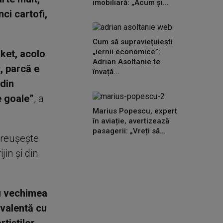
imobiliară: „Acum și...
ci cartofi,
Cum să supraviețuiești
„iernii economice”:
ket, acolo
Adrian Asoltanie te
ț, parcă e
învață...
 din
e goale”
, a
Marius Popescu, expert
în aviație, avertizează
pasagerii: „Vreți să...
 reușește
in și din
ru vechimea
ivalentă cu