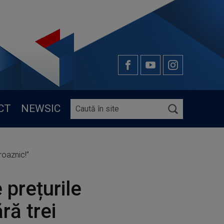
CT
NEWSIC
roaznic!”
 prețurile
ră trei