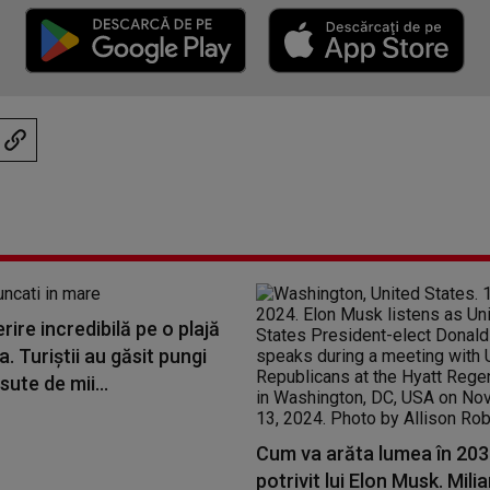
ire incredibilă pe o plajă
ia. Turiștii au găsit pungi
sute de mii...
Cum va arăta lumea în 203
potrivit lui Elon Musk. Mili