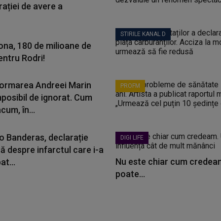
ației de avere a
STIRILE KANAL D
ona, 180 de milioane de
entru Rodri!
ormarea Andreei Marin
PROFM
mposibil de ignorat. Cum
cum, în...
o Banderas, declarație
DIGI LIFE
ă despre infarctul care i-a
Nu este chiar cum credeam
t...
poate...