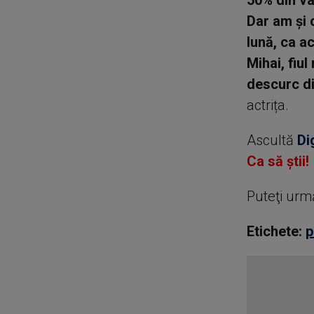
50% din val
Dar am și c
lună, ca a
Mihai, fiul
descurc din
actrița.
Ascultă
Di
Ca să știi!
Puteţi urm
Etichete:
p