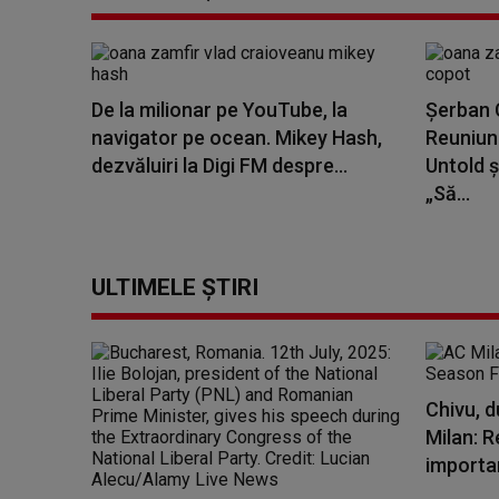
De la milionar pe YouTube, la
Șerban C
navigator pe ocean. Mikey Hash,
Reuniune
dezvăluiri la Digi FM despre...
Untold ș
„Să...
ULTIMELE ȘTIRI
Chivu, d
Milan: R
importa