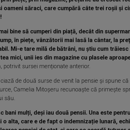
i oameni săraci, care cumpără câte trei roșii și cin
!
mai bine să cumperi din piață, decât din supermar
ump, în piețe, vânzătorii mai lasă la cântar, la pre
bil. Mi-e tare milă de bătrâni, nu știu cum trăiesc
stea mici, unii ies din magazine cu plasele aproap
, potrivit sursei menționate anterior.
iciază de două surse de venit la pensie și spune că
urce, Camelia Mitoșeru recunoaște că primește sprij
ui său.
c bani mulți, deși iau două pensii. Una este pent
i o alta, care e de fapt o indemnizație lunară, ech