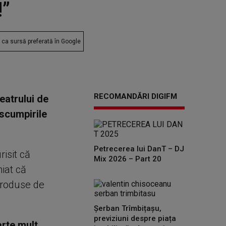
!”
ca sursă preferată în Google
RECOMANDĂRI DIGIFM
eatrului de
 scumpirile
Petrecerea lui DanT – DJ
isit că
Mix 2026 – Part 20
niat că
produse de
Șerban Trîmbițașu,
previziuni despre piața
rte mult,