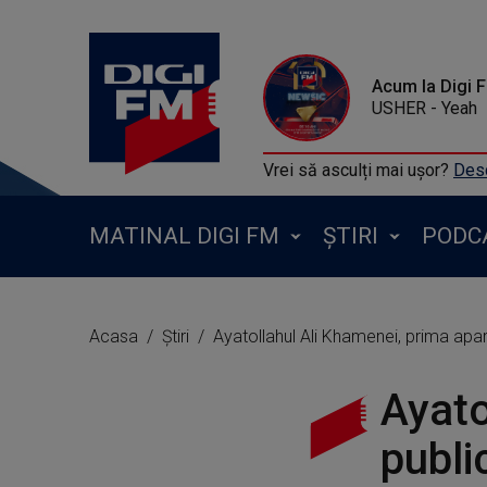
Acum la Digi 
USHER - Yeah
Vrei să asculți mai ușor?
Desc
MATINAL DIGI FM
ȘTIRI
PODC
Acasa
Știri
Ayatollahul Ali Khamenei, prima apari
Ayato
publi