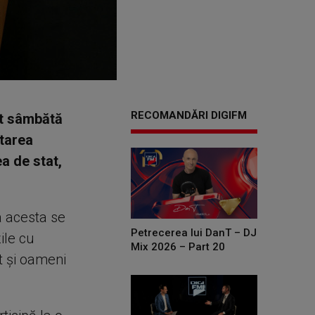
RECOMANDĂRI DIGIFM
at sâmbătă
etarea
ea de stat,
ra acesta se
Petrecerea lui DanT – DJ
ile cu
Mix 2026 – Part 20
lt şi oameni