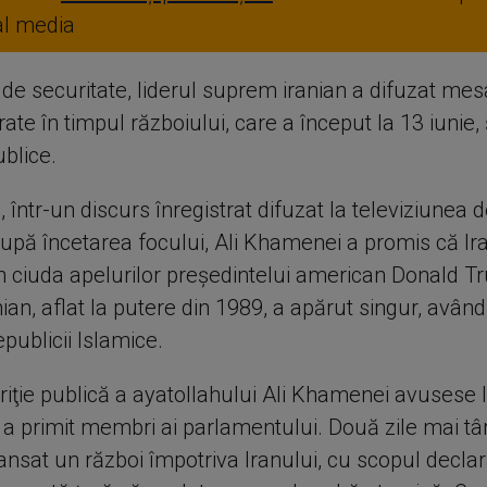
ial media
 de securitate, liderul suprem iranian a difuzat mes
rate în timpul războiului, care a început la 13 iunie, ş
ublice.
, într-un discurs înregistrat difuzat la televiziunea d
după încetarea focului, Ali Khamenei a promis că Ir
în ciuda apelurilor preşedintelui american Donald T
nian, aflat la putere din 1989, a apărut singur, având
publicii Islamice.
riţie publică a ayatollahului Ali Khamenei avusese l
 a primit membri ai parlamentului. Două zile mai târ
lansat un război împotriva Iranului, cu scopul declar