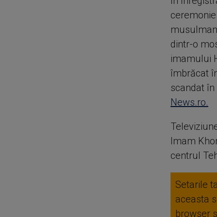
În înregist
ceremonie 
musulman şi
dintr-o mo
imamului H
îmbrăcat în
scandat în 
News.ro.
Televiziun
Imam Khome
centrul Te
Setarile t
aceasta se
browser 