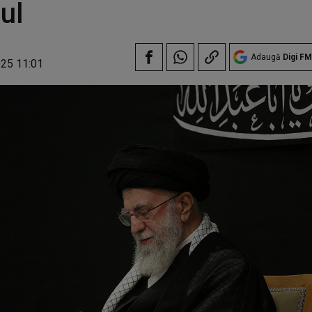
lul
Adaugă
Digi FM
025 11:01