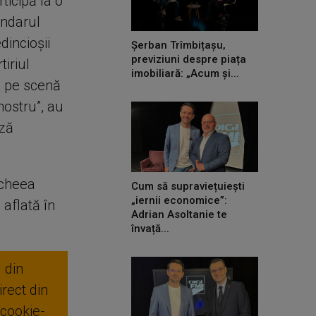
ticipă la o
endarul
dincioşii
Șerban Trîmbițașu,
previziuni despre piața
iriul
imobiliară: „Acum și...
e pe scenă
nostru”, au
ază
scheea
Cum să supraviețuiești
„iernii economice”:
aflată în
Adrian Asoltanie te
învață...
 din
rect din
 cookie-