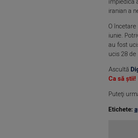
împiedica 
iranian a n
O încetare 
iunie. Potr
au fost uci
ucis 28 de 
Ascultă
Di
Ca să știi!
Puteţi urm
Etichete:
a