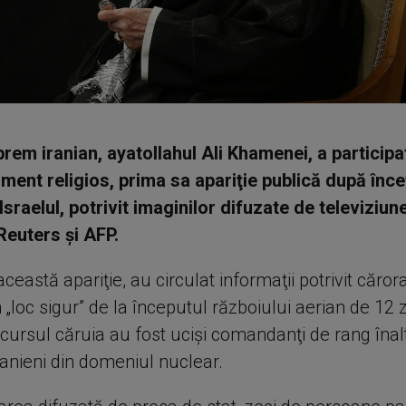
prem iranian, ayatollahul Ali Khamenei, a particip
iment religios, prima sa apariţie publică după înc
Israelul, potrivit imaginilor difuzate de televiziun
Reuters şi AFP.
această apariţie, au circulat informaţii potrivit căro
n „loc sigur” de la începutul războiului aerian de 12 z
n cursul căruia au fost ucişi comandanţi de rang îna
iranieni din domeniul nuclear.