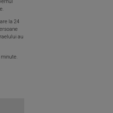
vernul
e.
oare la 24
 persoane
sraelului au
e minute.