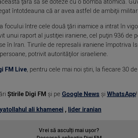
această ţară să se doteze cu o bombă atomică. Gu
egat întotdeauna că ar avea astfel de ambiţii militar
a focului între cele două ţări inamice a intrat în vig
ivit unui raport al justiţiei iraniene, cel puţin 936 de
se în Iran. Tirurile de represalii iraniene împotriva I
persoane, potrivit autorităţilor israeliene.
gi FM Live
, pentru cele mai noi știri, la fiecare 30 d
ări
Știrile Digi FM
şi pe
Google News
şi
WhatsApp
!
yatollahul ali khamenei
,
lider iranian
Vrei să asculți mai ușor?
Descarcă aplicația Digi FM