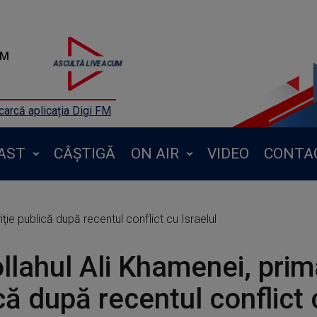
FM
arcă aplicația Digi FM
AST
CÂȘTIGĂ
ON AIR
VIDEO
CONTA
ţie publică după recentul conflict cu Israelul
llahul Ali Khamenei, prim
că după recentul conflict 