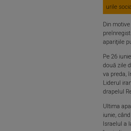
urile soc
Din motive
preînregist
apariţiile p
Pe 26 iunie
două zile 
va preda, 
Liderul ira
drapelul Re
Ultima apa
iunie, când
Israelul a 