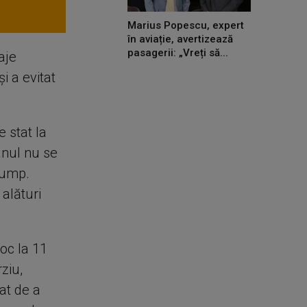
Marius Popescu, expert
în aviație, avertizează
pasagerii: „Vreți să...
aje
i a evitat
e stat la
anul nu se
rump.
 alături
oc la 11
ziu,
at de a