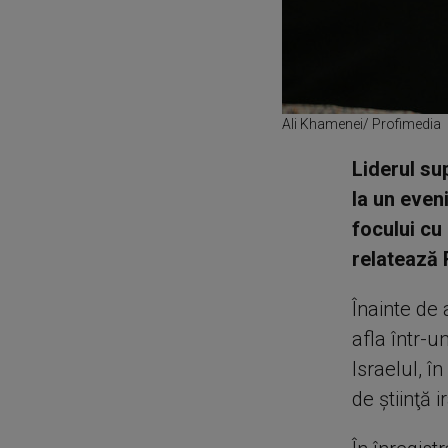
Ali Khamenei/ Profimedia
Liderul su
la un even
focului cu 
relatează 
Înainte de 
afla într-u
Israelul, î
de ştiinţă 