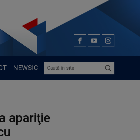
CT
NEWSIC
a apariţie
cu