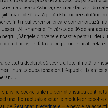
rarea difuzată de presa de stat, zeci de persoane par
care marchează Ashura, cea mai sfântă zi din cal
it. Imaginile îl arată pe Ali Khamenei salutând cre
schee în timpul ceremoniei care comemorează mart
ussein. Ali Khamenei, în vârstă de 86 de ani, apar
 negru. „Sângele din venele noastre pentru liderul 
cor credincioşii în faţa sa, cu pumnii ridicaţi, relate
ea de stat a declarat că scena a fost filmată la mo
ini, numită după fondatorul Republicii Islamice şi 
heranului.
ale privind cookie-urile nu permit afisarea continutul
ctiune. Poti actualiza setarile modulelor coookie di
sau de
Gestionați preferințele
– e nevoie sa accepti