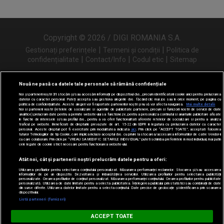
Copyright © 2026 / DIGI ROMANIA S.A.
|
|
Gestionați preferințele
Termeni și condiții
Politica de
|
|
|
confidențialitate
Contact/Info
Codul etic
Sitemap
Nouă ne pasă ca datele tale personale să rămână confidențiale
Noi și partenerii noștri
31
stocăm și/sau accesăm informații pe dispozitivul dvs., precum identificatorii cookie unici pentru prelucrarea
Urmărește-ne și pe
datelor cu caracter personal. Puteți accepta sau gestiona alegerile dvs. făcând clic mai jos sau în orice moment, pe pagina cu
politica de confidențialitate. Aceste alegeri vor fi raportate partenerilor noștri și nu vă vor afecta navigarea.
Mai multe detalii
Noi si partenerii nostri (retelele de socializare si agentiile de publicitate partenere, precum si furnizorii nostri de servicii de date
analitice) prelucram date pentru a permite website-ului sa functioneze, pentru a personaliza continutul si anunturile publicitare afisate
in functie de interesele si/sau profilul dvs., pentru a va oferi functionalitati aferente retelelor de socializare si pentru a analiza
traficul pe website. Beneficiati de drepturile prevazute de art. 15-22 din GDPR in legatura cu prelucrarea datelor cu caracter
personal. Aceste drepturi pot fi exercitate prin modalitatea indicata
aici
. Prin click pe “ACCEPT TOATE”, acceptati folosirea
tuturor Tehnologiilor de tip Cookie, care implica inclusiv acceptul dvs. cu privire la stocarea/accesarea informatiilor de catre Vendor-ii
cu care colaboram. Prin click pe “VREAU SA MODIFIC SETARILE INDIVIDUAL” puteti schimba preferintele in mod individual, mai putin
cele legate de cookie strict necesare pentru functionarea website-ului.
Atât noi, cât și partenerii noștri prelucrăm datele pentru a oferi:
Utilizarea profilurilor pentru selectarea conținutului personalizat. Măsurarea performanței reclamelor. Stocarea și/sau accesarea
informațiilor de pe un dispozitiv. Dezvoltarea și îmbunătățirea serviciilor. Utilizarea profilurilor pentru selectarea publicității
personalizate. Crearea profilurilor de conținut personalizat. Măsurarea performanței conținutului. Crearea profilurilor pentru publicitate
personalizată. Utilizarea de date limitate pentru a selecta publicitatea. Înțelegerea publicului prin statistici sau combinații de date
din surse diferite. Utilizarea datelor limitate pentru a selecta conținutul. Date precise de geolocație și identificarea prin scanarea
dispozitivului.
Listă parteneri (furnizori)
Digi FM
ACCEPT TOATE
DESCARCĂ
digifm.ro