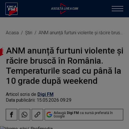
Acasa
Știri
ANM anunță furtuni violente și răcire bruscă în România. Temperaturile scad cu până la 10 grade după weekend
ANM anunță furtuni violente și
răcire bruscă în România.
Temperaturile scad cu până la
10 grade după weekend
Articol scris de
Digi FM
Data publicării:
15.05.2026 09:29
Adaugă
Digi FM
ca sursă preferată în
Google