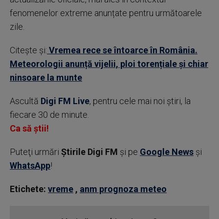
fenomenelor extreme anunțate pentru următoarele
zile.
Citește și:
Vremea rece se întoarce în România.
Meteorologii anunță vijelii, ploi torențiale și chiar
ninsoare la munte
Ascultă
Digi FM Live
, pentru cele mai noi știri, la
fiecare 30 de minute.
Ca să știi!
Puteţi urmări
Știrile Digi FM
şi pe
Google News
şi
WhatsApp
!
Etichete:
vreme
,
anm prognoza meteo