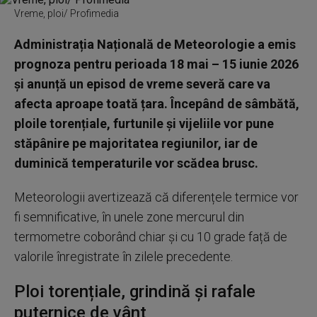
Vreme, ploi/ Profimedia
Administrația Națională de Meteorologie a emis
prognoza pentru perioada 18 mai – 15 iunie 2026
și anunță un episod de vreme severă care va
afecta aproape toată țara. Începând de sâmbătă,
ploile torențiale, furtunile și vijeliile vor pune
stăpânire pe majoritatea regiunilor, iar de
duminică temperaturile vor scădea brusc.
Meteorologii avertizează că diferențele termice vor
fi semnificative, în unele zone mercurul din
termometre coborând chiar și cu 10 grade față de
valorile înregistrate în zilele precedente.
Ploi torențiale, grindină și rafale
puternice de vânt