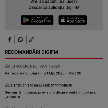
Vrei să asculți mai ușor?
Descarcă aplicația Digi FM
RECOMANDĂRI DIGIFM
Petrecerea lui DanT – DJ Mix 2026 – Part 20
Șerban Trîmbițașu, previziuni despre piața imobiliară:
„Acum și...