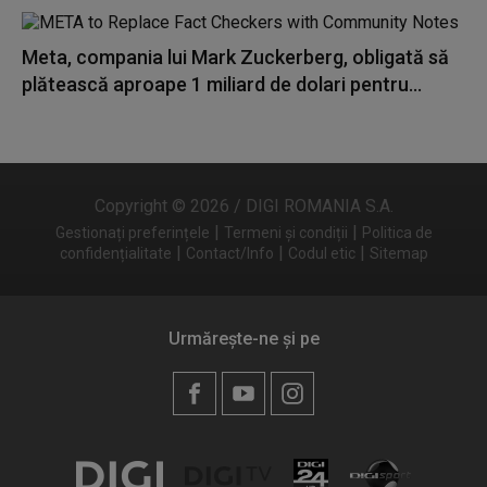
Meta, compania lui Mark Zuckerberg, obligată să
plătească aproape 1 miliard de dolari pentru...
Copyright © 2026 / DIGI ROMANIA S.A.
|
|
Gestionați preferințele
Termeni și condiții
Politica de
|
|
|
confidențialitate
Contact/Info
Codul etic
Sitemap
Urmărește-ne și pe