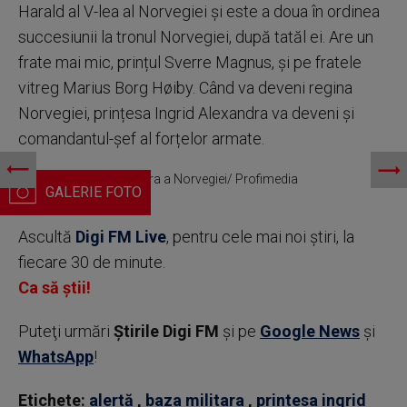
Harald al V-lea al Norvegiei și este a doua în ordinea
succesiunii la tronul Norvegiei, după tatăl ei. Are un
frate mai mic, prințul Sverre Magnus, și pe fratele
vitreg Marius Borg Høiby. Când va deveni regina
Norvegiei, prințesa Ingrid Alexandra va deveni și
comandantul-șef al forțelor armate.
Prințesa Ingrid Alexandra a Norvegiei/ Profimedia
Ascultă
Digi FM Live
, pentru cele mai noi știri, la
fiecare 30 de minute.
Ca să știi!
Puteţi urmări
Știrile Digi FM
şi pe
Google News
şi
WhatsApp
!
Etichete:
alertă
,
baza militara
,
printesa ingrid