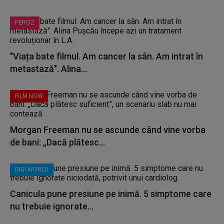
PEROZ
"Viața bate filmul. Am cancer la sân. Am intrat în
metastază". Alina...
FILM NOW
Morgan Freeman nu se ascunde când vine vorba
de bani: „Dacă plătesc...
DIGI WORLD
Canicula pune presiune pe inimă. 5 simptome care
nu trebuie ignorate...