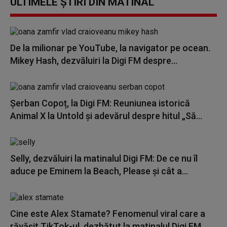
ULTIMELE ȘTIRI DIN MATINAL
De la milionar pe YouTube, la navigator pe ocean.
Mikey Hash, dezvăluiri la Digi FM despre...
Șerban Copoț, la Digi FM: Reuniunea istorică
Animal X la Untold și adevărul despre hitul „Să...
Selly, dezvăluiri la matinalul Digi FM: De ce nu îl
aduce pe Eminem la Beach, Please și cât a...
Cine este Alex Stamate? Fenomenul viral care a
răvășit TikTok-ul, dezbătut la matinalul Digi FM