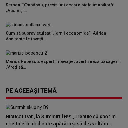
Șerban Trîmbițașu, previziuni despre piața imobiliară:
„Acum și...
Cum să supraviețuiești „iernii economice”: Adrian
Asoltanie te învață...
Marius Popescu, expert în aviație, avertizează pasagerii:
„Vreți să...
PE ACEEAȘI TEMĂ
Nicuşor Dan, la Summitul B9: „Trebuie să sporim
cheltuielile dedicate apărării şi să dezvoltăm...