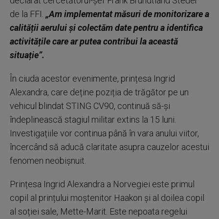
declarat cercetătorul-șef Frank Brundtland Steder
de la FFI.
„Am implementat măsuri de monitorizare a
calității aerului și colectăm date pentru a identifica
activitățile care ar putea contribui la această
situație”.
În ciuda acestor evenimente, prințesa Ingrid
Alexandra, care deține poziția de trăgător pe un
vehicul blindat STING CV90, continuă să-și
îndeplinească stagiul militar extins la 15 luni.
Investigațiile vor continua până în vara anului viitor,
încercând să aducă claritate asupra cauzelor acestui
fenomen neobișnuit.
Prințesa Ingrid Alexandra a Norvegiei este primul
copil al prințului moștenitor Haakon și al doilea copil
al soției sale, Mette-Marit. Este nepoata regelui