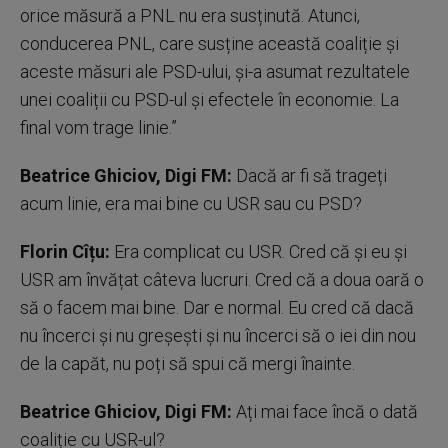
orice măsură a PNL nu era susținută. Atunci,
conducerea PNL, care susține această coaliție și
aceste măsuri ale PSD-ului, și-a asumat rezultatele
unei coaliții cu PSD-ul și efectele în economie. La
final vom trage linie.”
Beatrice Ghiciov, Digi FM:
Dacă ar fi să trageți
acum linie, era mai bine cu USR sau cu PSD?
Florin Cîțu:
Era complicat cu USR. Cred că și eu și
USR am învățat câteva lucruri. Cred că a doua oară o
să o facem mai bine. Dar e normal. Eu cred că dacă
nu încerci și nu greșești și nu încerci să o iei din nou
de la capăt, nu poți să spui că mergi înainte.
Beatrice Ghiciov, Digi FM:
Ați mai face încă o dată
coaliție cu USR-ul?