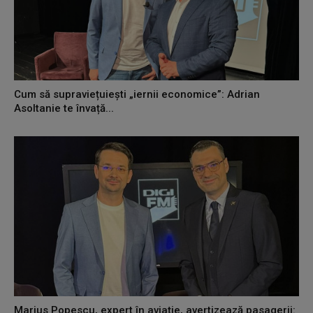
Cum să supraviețuiești „iernii economice”: Adrian
Asoltanie te învață...
Marius Popescu, expert în aviație, avertizează pasagerii: