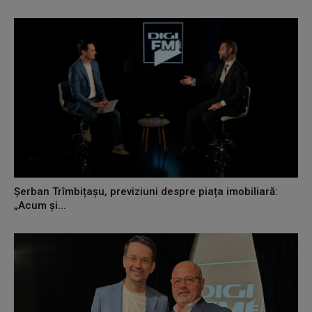
Șerban Trîmbițașu, previziuni despre piața imobiliară:
„Acum și...