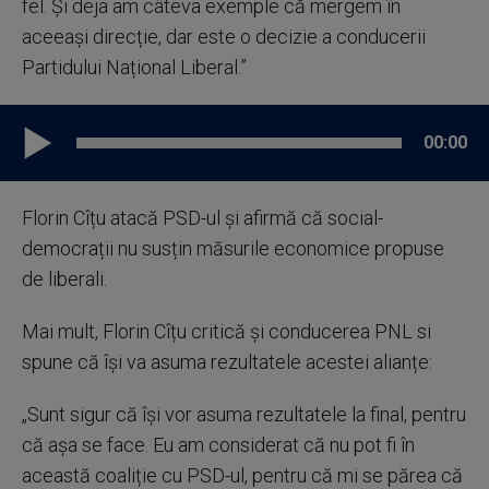
fel. Și deja am câteva exemple că mergem în
aceeași direcție, dar este o decizie a conducerii
Partidului Național Liberal.”
00:00
Florin Cîțu atacă PSD-ul și afirmă că social-
democrații nu susțin măsurile economice propuse
de liberali.
Mai mult, Florin Cîțu critică și conducerea PNL si
spune că își va asuma rezultatele acestei alianțe:
„Sunt sigur că își vor asuma rezultatele la final, pentru
că așa se face. Eu am considerat că nu pot fi în
această coaliție cu PSD-ul, pentru că mi se părea că