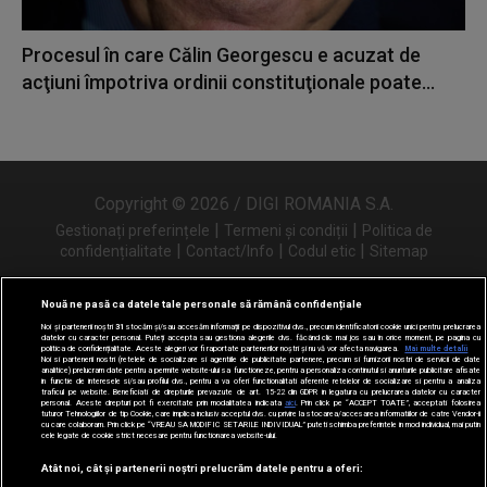
Procesul în care Călin Georgescu e acuzat de
acţiuni împotriva ordinii constituţionale poate...
Copyright © 2026 / DIGI ROMANIA S.A.
|
|
Gestionați preferințele
Termeni și condiții
Politica de
|
|
|
confidențialitate
Contact/Info
Codul etic
Sitemap
Nouă ne pasă ca datele tale personale să rămână confidențiale
Noi și partenerii noștri
31
stocăm și/sau accesăm informații pe dispozitivul dvs., precum identificatorii cookie unici pentru prelucrarea
Urmărește-ne și pe
datelor cu caracter personal. Puteți accepta sau gestiona alegerile dvs. făcând clic mai jos sau în orice moment, pe pagina cu
politica de confidențialitate. Aceste alegeri vor fi raportate partenerilor noștri și nu vă vor afecta navigarea.
Mai multe detalii
Noi si partenerii nostri (retelele de socializare si agentiile de publicitate partenere, precum si furnizorii nostri de servicii de date
analitice) prelucram date pentru a permite website-ului sa functioneze, pentru a personaliza continutul si anunturile publicitare afisate
in functie de interesele si/sau profilul dvs., pentru a va oferi functionalitati aferente retelelor de socializare si pentru a analiza
traficul pe website. Beneficiati de drepturile prevazute de art. 15-22 din GDPR in legatura cu prelucrarea datelor cu caracter
personal. Aceste drepturi pot fi exercitate prin modalitatea indicata
aici
. Prin click pe “ACCEPT TOATE”, acceptati folosirea
tuturor Tehnologiilor de tip Cookie, care implica inclusiv acceptul dvs. cu privire la stocarea/accesarea informatiilor de catre Vendor-ii
cu care colaboram. Prin click pe “VREAU SA MODIFIC SETARILE INDIVIDUAL” puteti schimba preferintele in mod individual, mai putin
cele legate de cookie strict necesare pentru functionarea website-ului.
Atât noi, cât și partenerii noștri prelucrăm datele pentru a oferi: