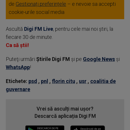
de
Gestionați preferințele
– e nevoie sa accepti
cookie-urile social media
Ascultă
Digi FM Live
, pentru cele mai noi știri, la
fiecare 30 de minute.
Ca să știi!
Puteţi urmări
Știrile Digi FM
şi pe
Google News
şi
WhatsApp
!
Etichete:
psd
,
pnl
,
florin citu
,
usr
,
coalitia de
guvernare
Vrei să asculți mai ușor?
Descarcă aplicația Digi FM