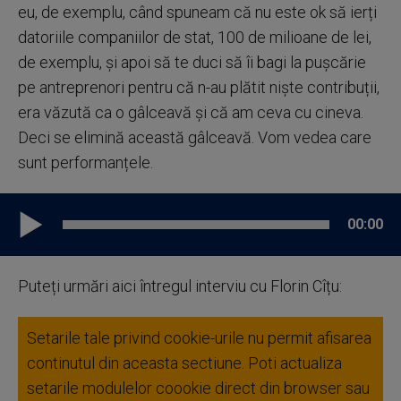
eu, de exemplu, când spuneam că nu este ok să ierți
datoriile companiilor de stat, 100 de milioane de lei,
de exemplu, și apoi să te duci să îi bagi la pușcărie
pe antreprenori pentru că n-au plătit niște contribuții,
era văzută ca o gâlceavă și că am ceva cu cineva.
Deci se elimină această gâlceavă. Vom vedea care
sunt performanțele.
00:00
Puteți urmări aici întregul interviu cu Florin Cîțu:
Setarile tale privind cookie-urile nu permit afisarea
continutul din aceasta sectiune. Poti actualiza
setarile modulelor coookie direct din browser sau