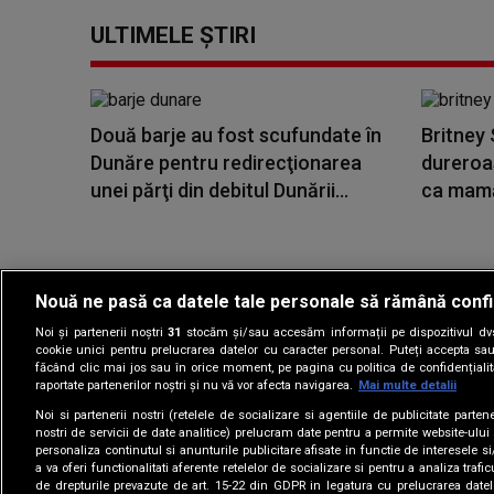
ULTIMELE ȘTIRI
Două barje au fost scufundate în
Britney 
Dunăre pentru redirecţionarea
dureroa
unei părţi din debitul Dunării...
ca mamă"
Nouă ne pasă ca datele tale personale să rămână confi
Noi și partenerii noștri
31
stocăm și/sau accesăm informații pe dispozitivul dvs.
Gestionați preferin
cookie unici pentru prelucrarea datelor cu caracter personal. Puteți accepta sau
făcând clic mai jos sau în orice moment, pe pagina cu politica de confidențialita
raportate partenerilor noștri și nu vă vor afecta navigarea.
Mai multe detalii
Noi si partenerii nostri (retelele de socializare si agentiile de publicitate parten
nostri de servicii de date analitice) prelucram date pentru a permite website-ului
personaliza continutul si anunturile publicitare afisate in functie de interesele si
a va oferi functionalitati aferente retelelor de socializare si pentru a analiza trafic
de drepturile prevazute de art. 15-22 din GDPR in legatura cu prelucrarea datel