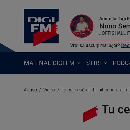
Acum la Digi 
Nono Se
KARDINAL OFFISH
Vrei să asculți mai ușor?
Desc
MATINAL DIGI FM
ȘTIRI
PODC
Acasa
Video
Tu ce piesă ai chinuit când erai m
Tu ce