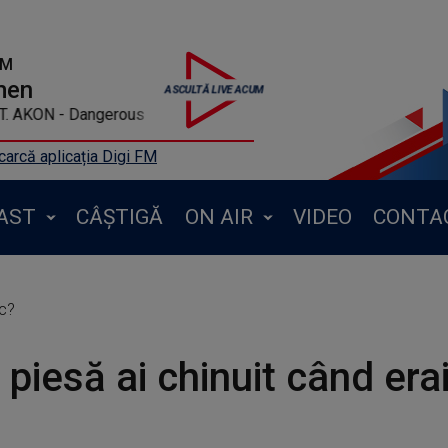
FM
men
ALL FT. AKON - Dangerous
arcă aplicația Digi FM
AST
CÂȘTIGĂ
ON AIR
VIDEO
CONTA
ic?
 piesă ai chinuit când era