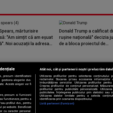
Spears, mărturisire
Donald Trump a calificat d
să: "Am simțit că am eșuat
ruşine naţională" decizia ju
. Noi acuzații la adresa...
de a bloca proiectul de...
dențiale
Atât noi, cât și partenerii noștri prelucrăm date
Copyright © 2026 / DIGI ROMANIA S.A.
, precum identificatorii
Utilizarea profilurilor pentru selectarea conținutului
|
|
|
|
țele
Termeni și condiții
Politica de confidențialitate
Contact/Info
C
reclamelor. Stocarea și/sau accesarea informațiilor 
 gestiona alegerile dvs.
îmbunătățirea serviciilor. Utilizarea profilurilor pentru
te. Aceste alegeri vor fi
Crearea profilurilor de conținut personalizat. Măsurar
profilurilor pentru publicitate personalizată. Utiliza
publicitatea. Înțelegerea publicului prin statistici sau 
ere, precum si furnizorii
Utilizarea datelor limitate pentru a selecta conțin
Urmărește-ne și pe
identificarea prin scanarea dispozitivului.
 sa functioneze, pentru a
/sau profilul dvs., pentru
Listă parteneri (furnizori)
ul pe website. Beneficiati
or cu caracter personal.