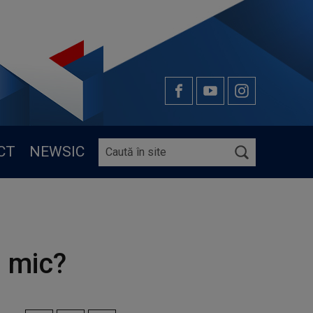
CT
NEWSIC
i mic?