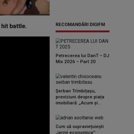
RECOMANDĂRI DIGIFM
hit battle.
Petrecerea lui DanT – DJ
Mix 2026 – Part 20
Șerban Trîmbițașu,
previziuni despre piața
imobiliară: „Acum și...
Cum să supraviețuiești
„iernii economice”: