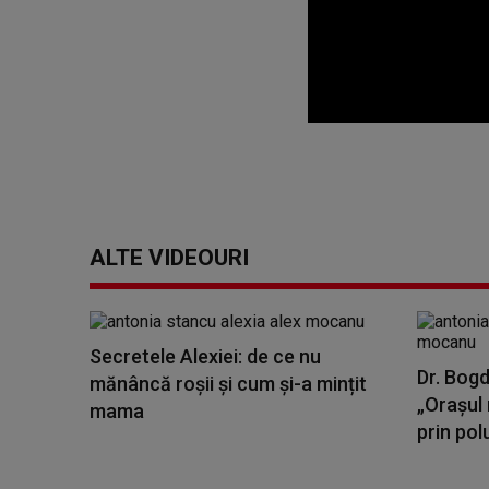
0
seconds
of
0
seconds
Volume
90%
ALTE VIDEOURI
Secretele Alexiei: de ce nu
Dr. Bogd
mănâncă roșii și cum și-a mințit
„Orașul 
mama
prin polu