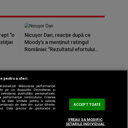
rept "o
Nicușor Dan, reacție după ce
stiţiei
Moody's a menținut ratingul
României: "Rezultatul efortului...
le pentru a oferi:
 personalizat. Măsurarea performanței
|
odul etic
Sitemap
de pe un dispozitiv. Dezvoltarea și
 selectarea publicității personalizate.
ea performanței conținutului. Crearea
rea de date limitate pentru a selecta
ACCEPT TOATE
combinații de date din surse diferite.
utul. Date precise de geolocație și
VREAU SA MODIFIC
SETARILE INDIVIDUAL